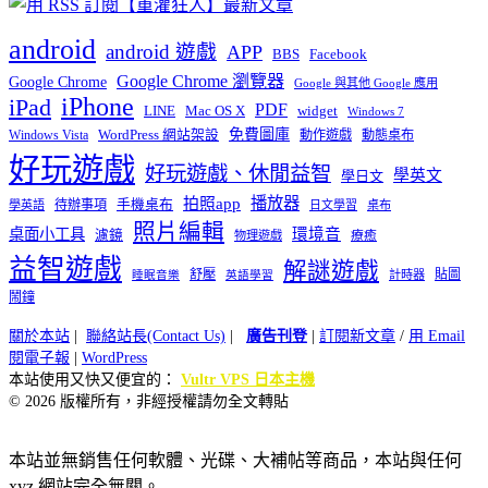
android
android 遊戲
APP
BBS
Facebook
Google Chrome 瀏覽器
Google Chrome
Google 與其他 Google 應用
iPhone
iPad
PDF
widget
LINE
Mac OS X
Windows 7
免費圖庫
Windows Vista
WordPress 網站架設
動作遊戲
動態桌布
好玩遊戲
好玩遊戲、休閒益智
學英文
學日文
播放器
拍照app
待辦事項
手機桌布
學英語
日文學習
桌布
照片編輯
桌面小工具
環境音
濾鏡
療癒
物理遊戲
益智遊戲
解謎遊戲
舒壓
貼圖
計時器
睡眠音樂
英語學習
鬧鐘
關於本站
|
聯絡站長(Contact Us)
|
廣告刊登
|
訂閱新文章
/
用 Email
閱電子報
|
WordPress
本站使用又快又便宜的：
Vultr VPS 日本主機
© 2026 版權所有，非經授權請勿全文轉貼
本站並無銷售任何軟體、光碟、大補帖等商品，本站與任何
xyz 網站完全無關。