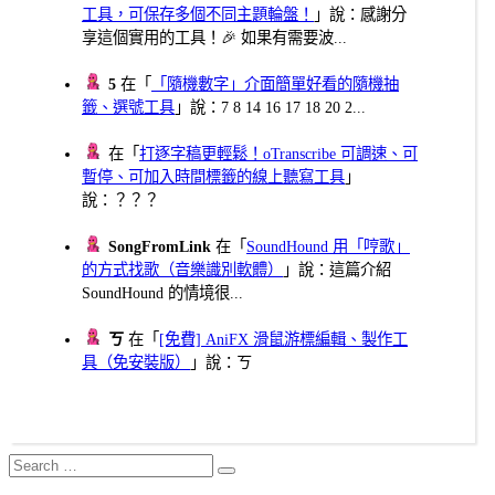
工具，可保存多個不同主題輪盤！
」說：感謝分
享這個實用的工具！🎉 如果有需要波...
5
在「
「隨機數字」介面簡單好看的隨機抽
籤、選號工具
」說：7 8 14 16 17 18 20 2...
在「
打逐字稿更輕鬆！oTranscribe 可調速、可
暫停、可加入時間標籤的線上聽寫工具
」
說：？？？
SongFromLink
在「
SoundHound 用「哼歌」
的方式找歌（音樂識別軟體）
」說：這篇介紹
SoundHound 的情境很...
ㄎ
在「
[免費] AniFX 滑鼠游標編輯、製作工
具（免安裝版）
」說：ㄎ
Search
Search
for: