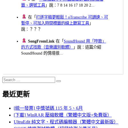
籤、選號工具
」說：7 8 14 16 17 18 20 2...
在「
打逐字稿更輕鬆！oTranscribe 可調速、可
暫停、可加入時間標籤的線上聽寫工具
」
說：？？？
SongFromLink
在「
SoundHound 用「哼歌」
的方式找歌（音樂識別軟體）
」說：這篇介紹
SoundHound 的情境很...
Search
Search
for:
最近更新
[統一發票] 中獎號碼 115 年 5、6月
[下載] WinRAR 壓縮軟體（繁體中文版+免費版）
UltraEdit 純文字、程式碼編輯器（繁體中文最新版）