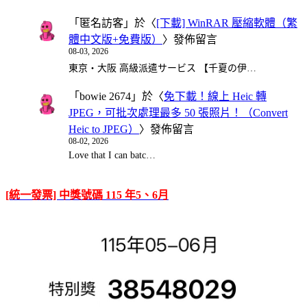
「
匿名訪客
」於〈
[下載] WinRAR 壓縮軟體（繁
體中文版+免費版）
〉發佈留言
08-03, 2026
東京・大阪 高級派遣サービス 【千夏の伊…
「
bowie 2674
」於〈
免下載！線上 Heic 轉
JPEG，可批次處理最多 50 張照片！（Convert
Heic to JPEG）
〉發佈留言
08-02, 2026
Love that I can batc…
[統一發票] 中獎號碼 115 年5、6月