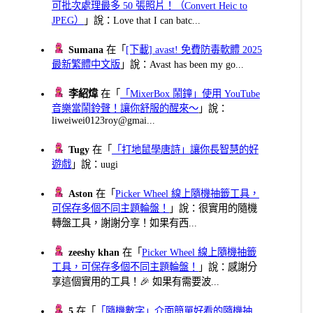
可批次處理最多 50 張照片！（Convert Heic to
JPEG）
」說：Love that I can batc...
Sumana
在「
[下載] avast! 免費防毒軟體 2025
最新繁體中文版
」說：Avast has been my go...
李紹煒
在「
「MixerBox 鬧鐘」使用 YouTube
音樂當鬧鈴聲！讓你舒服的醒來～
」說：
liweiwei0123roy@gmai...
Tugy
在「
「打地鼠學唐詩」讓你長智慧的好
遊戲
」說：uugi
Aston
在「
Picker Wheel 線上隨機抽籤工具，
可保存多個不同主題輪盤！
」說：很實用的隨機
轉盤工具，謝謝分享！如果有西...
zeeshy khan
在「
Picker Wheel 線上隨機抽籤
工具，可保存多個不同主題輪盤！
」說：感謝分
享這個實用的工具！🎉 如果有需要波...
5
在「
「隨機數字」介面簡單好看的隨機抽