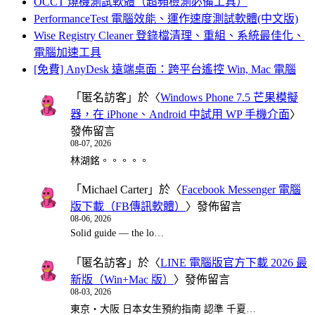
OCCT 燒機測試軟體（超頻檢測必備工具）
PerformanceTest 電腦效能、運作速度測試軟體(中文版)
Wise Registry Cleaner 登錄檔清理、重組、系統最佳化、
電腦加速工具
[免費] AnyDesk 遠端桌面：跨平台遙控 Win, Mac 電腦
「
匿名訪客
」於〈
Windows Phone 7.5 芒果模擬
器，在 iPhone、Android 中試用 WP 手機介面
〉
發佈留言
08-07, 2026
林湖銘。。。。。
「
Michael Carter
」於〈
Facebook Messenger 電腦
版下載（FB傳訊軟體）
〉發佈留言
08-06, 2026
Solid guide — the lo…
「
匿名訪客
」於〈
LINE 電腦版官方下載 2026 最
新版（Win+Mac 版）
〉發佈留言
08-03, 2026
東京・大阪 日本女生預約指南 認準 千夏…