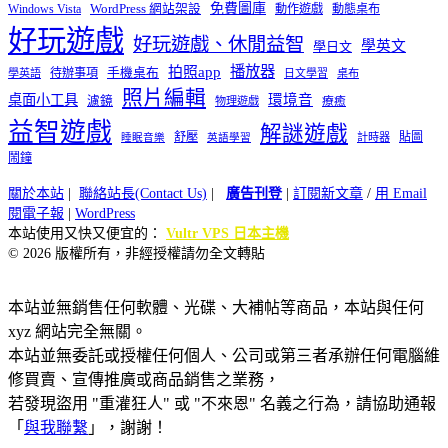
免費圖庫
Windows Vista
WordPress 網站架設
動作遊戲
動態桌布
好玩遊戲
好玩遊戲、休閒益智
學英文
學日文
播放器
拍照app
待辦事項
手機桌布
學英語
日文學習
桌布
照片編輯
桌面小工具
環境音
濾鏡
療癒
物理遊戲
益智遊戲
解謎遊戲
舒壓
貼圖
計時器
睡眠音樂
英語學習
鬧鐘
關於本站
|
聯絡站長(Contact Us)
|
廣告刊登
|
訂閱新文章
/
用 Email
閱電子報
|
WordPress
本站使用又快又便宜的：
Vultr VPS 日本主機
© 2026 版權所有，非經授權請勿全文轉貼
本站並無銷售任何軟體、光碟、大補帖等商品，本站與任何
xyz 網站完全無關。
本站並無委託或授權任何個人、公司或第三者承辦任何電腦維
修買賣、宣傳推廣或商品銷售之業務，
若發現盜用 "重灌狂人" 或 "不來恩" 名義之行為，請協助通報
「
與我聯繫
」，謝謝！