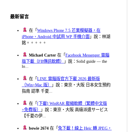
最新留言
在「
Windows Phone 7.5 芒果模擬器，在
iPhone、Android 中試用 WP 手機介面
」說：林湖
銘。。。。。
Michael Carter
在「
Facebook Messenger 電腦
版下載（FB傳訊軟體）
」說：Solid guide — the
lo...
在「
LINE 電腦版官方下載 2026 最新版
（Win+Mac 版）
」說：東京・大阪 日本女生預約
指南 認準 千夏...
在「
[下載] WinRAR 壓縮軟體（繁體中文版
+免費版）
」說：東京・大阪 高級派遣サービス
【千夏の伊...
bowie 2674
在「
免下載！線上 Heic 轉 JPEG，