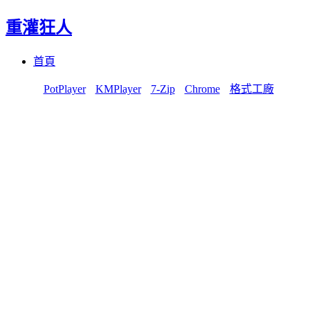
重灌狂人
Menu
Skip
首頁
to
content
PotPlayer
KMPlayer
7-Zip
Chrome
格式工廠