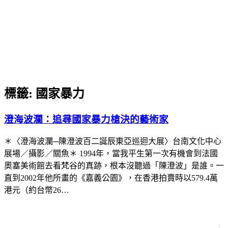
標籤:
國家暴力
澄海波瀾：追尋國家暴力槍決的藝術家
＊〈澄海波瀾─陳澄波百二誕辰東亞巡迴大展〉台南文化中心
展場／攝影／關魚＊ 1994年，當我平生第一次有機會到法國
奧塞美術館去看梵谷的真跡，根本沒聽過「陳澄波」是誰。一
直到2002年他所畫的《嘉義公園》，在香港拍賣時以579.4萬
港元（約台幣26…