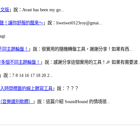
體中文版
」說：Avast has been my go...
當鬧鈴聲！讓你舒服的醒來～
」說：liweiwei0123roy@gmai...
gi
多個不同主題輪盤！
」說：很實用的隨機轉盤工具，謝謝分享！如果有西...
可保存多個不同主題輪盤！
」說：感謝分享這個實用的工具！🎉 如果有需要波..
」說：7 8 14 16 17 18 20 2...
、可加入時間標籤的線上聽寫工具
」說：？？？
找歌（音樂識別軟體）
」說：這篇介紹 SoundHound 的情境很...