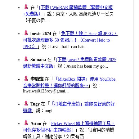
在「
[下載] WinRAR 壓縮軟體（繁體中文版
+免費版）
」說：東京・大阪 高級派遣サービス
【千夏の伊...
bowie 2674
在「
免下載！線上 Heic 轉 JPEG，
可批次處理最多 50 張照片！（Convert Heic to
JPEG）
」說：Love that I can batc...
Sumana
在「
[下載] avast! 免費防毒軟體 2025
最新繁體中文版
」說：Avast has been my go...
李紹煒
在「
「MixerBox 鬧鐘」使用 YouTube
音樂當鬧鈴聲！讓你舒服的醒來～
」說：
liweiwei0123roy@gmai...
Tugy
在「
「打地鼠學唐詩」讓你長智慧的好
遊戲
」說：uugi
Aston
在「
Picker Wheel 線上隨機抽籤工具，
可保存多個不同主題輪盤！
」說：很實用的隨機
轉盤工具，謝謝分享！如果有西...