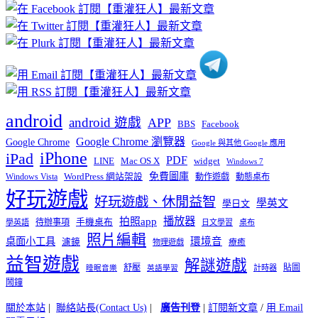
章
分
類
android
android 遊戲
APP
BBS
Facebook
Google Chrome 瀏覽器
Google Chrome
Google 與其他 Google 應用
iPhone
iPad
PDF
widget
LINE
Mac OS X
Windows 7
免費圖庫
Windows Vista
WordPress 網站架設
動作遊戲
動態桌布
好玩遊戲
好玩遊戲、休閒益智
學英文
學日文
播放器
拍照app
待辦事項
手機桌布
學英語
日文學習
桌布
照片編輯
桌面小工具
環境音
濾鏡
療癒
物理遊戲
益智遊戲
解謎遊戲
舒壓
貼圖
計時器
睡眠音樂
英語學習
鬧鐘
關於本站
|
聯絡站長(Contact Us)
|
廣告刊登
|
訂閱新文章
/
用 Email