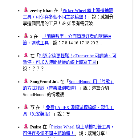
zeeshy khan
在「
Picker Wheel 線上隨機抽籤
工具，可保存多個不同主題輪盤！
」說：感謝分
享這個實用的工具！🎉 如果有需要波...
5
在「
「隨機數字」介面簡單好看的隨機抽
籤、選號工具
」說：7 8 14 16 17 18 20 2...
在「
打逐字稿更輕鬆！oTranscribe 可調速、可
暫停、可加入時間標籤的線上聽寫工具
」
說：？？？
SongFromLink
在「
SoundHound 用「哼歌」
的方式找歌（音樂識別軟體）
」說：這篇介紹
SoundHound 的情境很...
ㄎ
在「
[免費] AniFX 滑鼠游標編輯、製作工
具（免安裝版）
」說：ㄎ
Pedro
在「
Picker Wheel 線上隨機抽籤工具，
可保存多個不同主題輪盤！
」說：感謝分享！