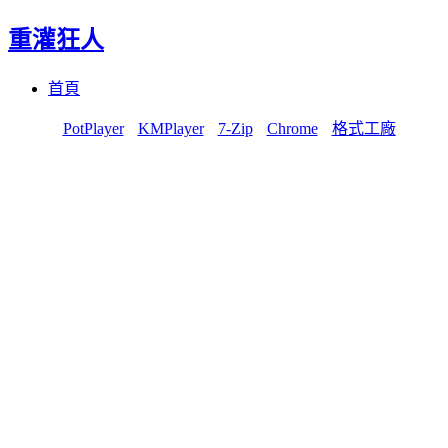
重灌狂人
Menu
Skip
首頁
to
content
PotPlayer
KMPlayer
7-Zip
Chrome
格式工廠