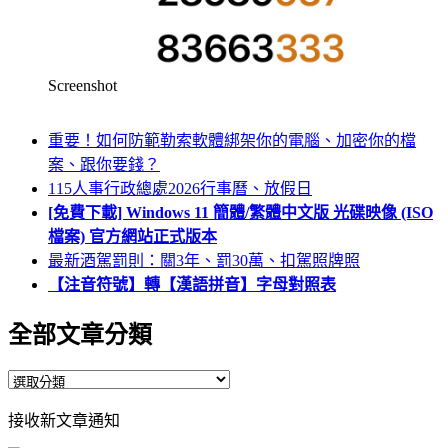
Screenshot
重要！如何防範勒索軟體綁架你的電腦、加密你的檔
案、跟你要錢？
115人事行政總處2026行事曆、放假日
[免費下載] Windows 11 簡體/繁體中文版 光碟映像 (ISO
檔案) 官方網站正式版本
最新酒駕罰則：關3年、罰30萬、扣駕照牌照
【注音符號】轉【漢語拼音】字母對照表
全部文章分類
全
部
接收新文章通知
文