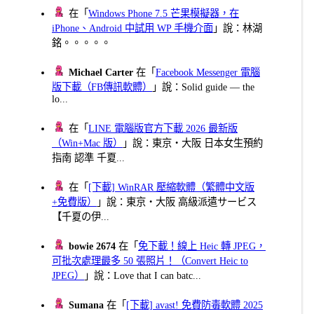
在「
Windows Phone 7.5 芒果模擬器，在
iPhone、Android 中試用 WP 手機介面
」說：林湖
銘。。。。。
Michael Carter
在「
Facebook Messenger 電腦
版下載（FB傳訊軟體）
」說：Solid guide — the
lo...
在「
LINE 電腦版官方下載 2026 最新版
（Win+Mac 版）
」說：東京・大阪 日本女生預約
指南 認準 千夏...
在「
[下載] WinRAR 壓縮軟體（繁體中文版
+免費版）
」說：東京・大阪 高級派遣サービス
【千夏の伊...
bowie 2674
在「
免下載！線上 Heic 轉 JPEG，
可批次處理最多 50 張照片！（Convert Heic to
JPEG）
」說：Love that I can batc...
Sumana
在「
[下載] avast! 免費防毒軟體 2025