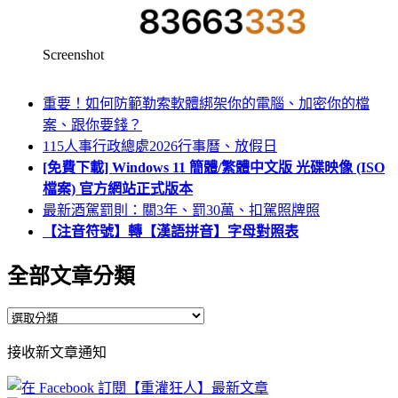
Screenshot
重要！如何防範勒索軟體綁架你的電腦、加密你的檔
案、跟你要錢？
115人事行政總處2026行事曆、放假日
[免費下載] Windows 11 簡體/繁體中文版 光碟映像 (ISO
檔案) 官方網站正式版本
最新酒駕罰則：關3年、罰30萬、扣駕照牌照
【注音符號】轉【漢語拼音】字母對照表
全部文章分類
全
部
接收新文章通知
文
章