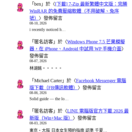
「
ben
」於〈
[下載] 7-Zip 最新繁體中文版：完勝
WinRAR 的免費壓縮軟體（不用破解、免序
號）
〉發佈留言
08-10, 2026
i recently noticed h…
「
匿名訪客
」於〈
Windows Phone 7.5 芒果模擬
器，在 iPhone、Android 中試用 WP 手機介面
〉
發佈留言
08-07, 2026
林湖銘。。。。。
「
Michael Carter
」於〈
Facebook Messenger 電腦
版下載（FB傳訊軟體）
〉發佈留言
08-06, 2026
Solid guide — the lo…
「
匿名訪客
」於〈
LINE 電腦版官方下載 2026 最
新版（Win+Mac 版）
〉發佈留言
08-03, 2026
東京・大阪 日本女生預約指南 認準 千夏…