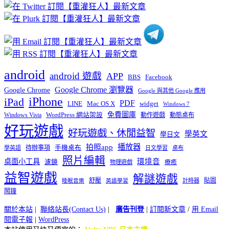
分
類
android
android 遊戲
APP
BBS
Facebook
Google Chrome 瀏覽器
Google Chrome
Google 與其他 Google 應用
iPhone
iPad
PDF
widget
LINE
Mac OS X
Windows 7
免費圖庫
Windows Vista
WordPress 網站架設
動作遊戲
動態桌布
好玩遊戲
好玩遊戲、休閒益智
學英文
學日文
播放器
拍照app
待辦事項
手機桌布
學英語
日文學習
桌布
照片編輯
桌面小工具
環境音
濾鏡
療癒
物理遊戲
益智遊戲
解謎遊戲
舒壓
貼圖
計時器
睡眠音樂
英語學習
鬧鐘
關於本站
|
聯絡站長(Contact Us)
|
廣告刊登
|
訂閱新文章
/
用 Email
閱電子報
|
WordPress