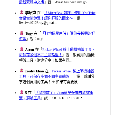
最新繁體中文版
」說：Avast has been my go...
李紹煒
在「
「MixerBox 鬧鐘」使用 YouTube
音樂當鬧鈴聲！讓你舒服的醒來～
」說：
liweiwei0123roy@gmai...
Tugy
在「
「打地鼠學唐詩」讓你長智慧的好
遊戲
」說：uugi
Aston
在「
Picker Wheel 線上隨機抽籤工具，
可保存多個不同主題輪盤！
」說：很實用的隨機
轉盤工具，謝謝分享！如果有西...
zeeshy khan
在「
Picker Wheel 線上隨機抽籤
工具，可保存多個不同主題輪盤！
」說：感謝分
享這個實用的工具！🎉 如果有需要波...
5
在「
「隨機數字」介面簡單好看的隨機抽
籤、選號工具
」說：7 8 14 16 17 18 20 2...