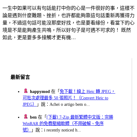
一生中如果可以有句話能打中你的心是一件很好的事，這樣不
論是遇到什麼難題、挫折，也許都能夠靠這句話重新再獲得力
量，不過這句話可能沒那麼好找，也是要看緣份，看當下的心
境是不是能夠產生共鳴，所以好句子是可遇不可求的！ 既然
如此，更是要多多接觸才更有機…
最新留言
happymod
在「
免下載！線上 Heic 轉 JPEG，
可批次處理最多 50 張照片！（Convert Heic to
JPEG）
」說：Achei o artigo bem o...
ben
在「
[下載] 7-Zip 最新繁體中文版：完勝
WinRAR 的免費壓縮軟體（不用破解、免序
號）
」說：i recently noticed h...