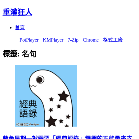
重灌狂人
Menu
Skip
首頁
to
content
PotPlayer
KMPlayer
7-Zip
Chrome
格式工廠
標籤:
名句
藍色星期一就需要「經典語錄」爆棚的正能量來支