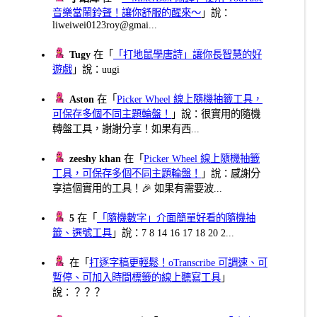
音樂當鬧鈴聲！讓你舒服的醒來～
」說：
liweiwei0123roy@gmai...
Tugy
在「
「打地鼠學唐詩」讓你長智慧的好
遊戲
」說：uugi
Aston
在「
Picker Wheel 線上隨機抽籤工具，
可保存多個不同主題輪盤！
」說：很實用的隨機
轉盤工具，謝謝分享！如果有西...
zeeshy khan
在「
Picker Wheel 線上隨機抽籤
工具，可保存多個不同主題輪盤！
」說：感謝分
享這個實用的工具！🎉 如果有需要波...
5
在「
「隨機數字」介面簡單好看的隨機抽
籤、選號工具
」說：7 8 14 16 17 18 20 2...
在「
打逐字稿更輕鬆！oTranscribe 可調速、可
暫停、可加入時間標籤的線上聽寫工具
」
說：？？？