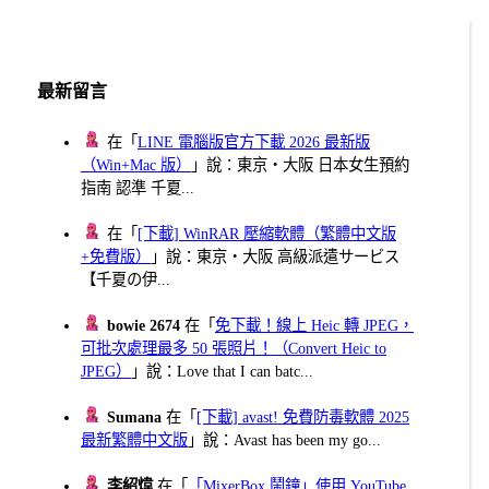
最新留言
在「
LINE 電腦版官方下載 2026 最新版
（Win+Mac 版）
」說：東京・大阪 日本女生預約
指南 認準 千夏...
在「
[下載] WinRAR 壓縮軟體（繁體中文版
+免費版）
」說：東京・大阪 高級派遣サービス
【千夏の伊...
bowie 2674
在「
免下載！線上 Heic 轉 JPEG，
可批次處理最多 50 張照片！（Convert Heic to
JPEG）
」說：Love that I can batc...
Sumana
在「
[下載] avast! 免費防毒軟體 2025
最新繁體中文版
」說：Avast has been my go...
李紹煒
在「
「MixerBox 鬧鐘」使用 YouTube