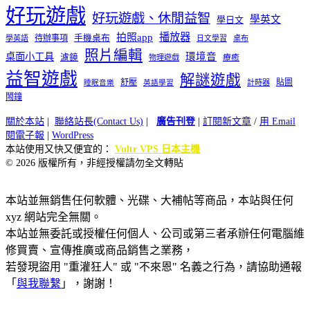
好玩遊戲
好玩遊戲、休閒益智
學英文
學日文
播放器
拍照app
待辦事項
手機桌布
學英語
日文學習
桌布
照片編輯
桌面小工具
環境音
濾鏡
療癒
物理遊戲
益智遊戲
解謎遊戲
舒壓
貼圖
計時器
睡眠音樂
英語學習
鬧鐘
關於本站
|
聯絡站長(Contact Us)
|
廣告刊登
|
訂閱新文章
/
用 Email
閱電子報
|
WordPress
本站使用又快又便宜的：
Vultr VPS 日本主機
© 2026 版權所有，非經授權請勿全文轉貼
本站並無銷售任何軟體、光碟、大補帖等商品，本站與任何
xyz 網站完全無關。
本站並無委託或授權任何個人、公司或第三者承辦任何電腦維
修買賣、宣傳推廣或商品銷售之業務，
若發現盜用 "重灌狂人" 或 "不來恩" 名義之行為，請協助通報
「
與我聯繫
」，謝謝！