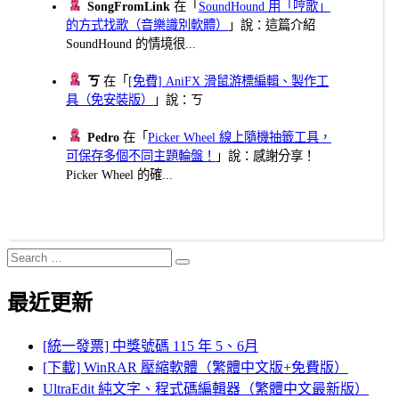
SongFromLink
在「
SoundHound 用「哼歌」
的方式找歌（音樂識別軟體）
」說：這篇介紹
SoundHound 的情境很...
ㄎ
在「
[免費] AniFX 滑鼠游標編輯、製作工
具（免安裝版）
」說：ㄎ
Pedro
在「
Picker Wheel 線上隨機抽籤工具，
可保存多個不同主題輪盤！
」說：感謝分享！
Picker Wheel 的確...
Search
Search
for:
最近更新
[統一發票] 中獎號碼 115 年 5、6月
[下載] WinRAR 壓縮軟體（繁體中文版+免費版）
UltraEdit 純文字、程式碼編輯器（繁體中文最新版）