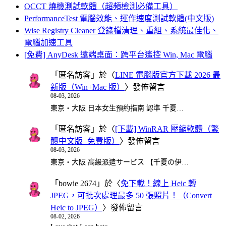
OCCT 燒機測試軟體（超頻檢測必備工具）
PerformanceTest 電腦效能、運作速度測試軟體(中文版)
Wise Registry Cleaner 登錄檔清理、重組、系統最佳化、
電腦加速工具
[免費] AnyDesk 遠端桌面：跨平台遙控 Win, Mac 電腦
「
匿名訪客
」於〈
LINE 電腦版官方下載 2026 最
新版（Win+Mac 版）
〉發佈留言
08-03, 2026
東京・大阪 日本女生預約指南 認準 千夏…
「
匿名訪客
」於〈
[下載] WinRAR 壓縮軟體（繁
體中文版+免費版）
〉發佈留言
08-03, 2026
東京・大阪 高級派遣サービス 【千夏の伊…
「
bowie 2674
」於〈
免下載！線上 Heic 轉
JPEG，可批次處理最多 50 張照片！（Convert
Heic to JPEG）
〉發佈留言
08-02, 2026