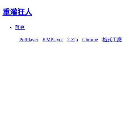
重灌狂人
Menu
Skip
首頁
to
content
PotPlayer
KMPlayer
7-Zip
Chrome
格式工廠