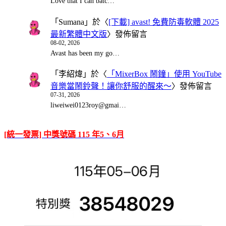
Love that I can batc…
「
Sumana
」於〈
[下載] avast! 免費防毒軟體 2025
最新繁體中文版
〉發佈留言
08-02, 2026
Avast has been my go…
「
李紹煒
」於〈
「MixerBox 鬧鐘」使用 YouTube
音樂當鬧鈴聲！讓你舒服的醒來～
〉發佈留言
07-31, 2026
liweiwei0123roy@gmai…
[統一發票] 中獎號碼 115 年5、6月