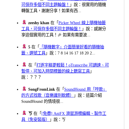
可保存多個不同主題輪盤！
」說：很實用的隨機
轉盤工具，謝謝分享！如果有西...
zeeshy khan
在「
Picker Wheel 線上隨機抽籤
工具，可保存多個不同主題輪盤！
」說：感謝分
享這個實用的工具！🎉 如果有需要波...
5
在「
「隨機數字」介面簡單好看的隨機抽
籤、選號工具
」說：7 8 14 16 17 18 20 2...
在「
打逐字稿更輕鬆！oTranscribe 可調速、可
暫停、可加入時間標籤的線上聽寫工具
」
說：？？？
SongFromLink
在「
SoundHound 用「哼歌」
的方式找歌（音樂識別軟體）
」說：這篇介紹
SoundHound 的情境很...
ㄎ
在「
[免費] AniFX 滑鼠游標編輯、製作工
具（免安裝版）
」說：ㄎ