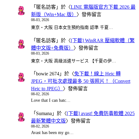
「
匿名訪客
」於〈
LINE 電腦版官方下載 2026 最
新版（Win+Mac 版）
〉發佈留言
08-03, 2026
東京・大阪 日本女生預約指南 認準 千夏…
「
匿名訪客
」於〈
[下載] WinRAR 壓縮軟體（繁
體中文版+免費版）
〉發佈留言
08-03, 2026
東京・大阪 高級派遣サービス 【千夏の伊…
「
bowie 2674
」於〈
免下載！線上 Heic 轉
JPEG，可批次處理最多 50 張照片！（Convert
Heic to JPEG）
〉發佈留言
08-02, 2026
Love that I can batc…
「
Sumana
」於〈
[下載] avast! 免費防毒軟體 2025
最新繁體中文版
〉發佈留言
08-02, 2026
Avast has been my go…