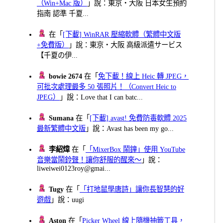
（Win+Mac 版）
」說：東京・大阪 日本女生預約
指南 認準 千夏...
在「
[下載] WinRAR 壓縮軟體（繁體中文版
+免費版）
」說：東京・大阪 高級派遣サービス
【千夏の伊...
bowie 2674
在「
免下載！線上 Heic 轉 JPEG，
可批次處理最多 50 張照片！（Convert Heic to
JPEG）
」說：Love that I can batc...
Sumana
在「
[下載] avast! 免費防毒軟體 2025
最新繁體中文版
」說：Avast has been my go...
李紹煒
在「
「MixerBox 鬧鐘」使用 YouTube
音樂當鬧鈴聲！讓你舒服的醒來～
」說：
liweiwei0123roy@gmai...
Tugy
在「
「打地鼠學唐詩」讓你長智慧的好
遊戲
」說：uugi
Aston
在「
Picker Wheel 線上隨機抽籤工具，