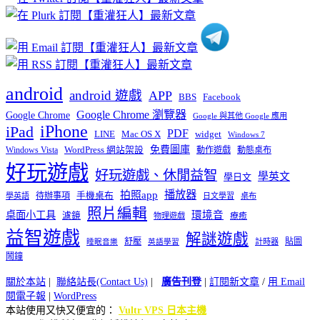
類
android
android 遊戲
APP
BBS
Facebook
Google Chrome 瀏覽器
Google Chrome
Google 與其他 Google 應用
iPhone
iPad
PDF
widget
LINE
Mac OS X
Windows 7
免費圖庫
Windows Vista
WordPress 網站架設
動作遊戲
動態桌布
好玩遊戲
好玩遊戲、休閒益智
學英文
學日文
播放器
拍照app
待辦事項
手機桌布
學英語
日文學習
桌布
照片編輯
桌面小工具
環境音
濾鏡
療癒
物理遊戲
益智遊戲
解謎遊戲
舒壓
貼圖
計時器
睡眠音樂
英語學習
鬧鐘
關於本站
|
聯絡站長(Contact Us)
|
廣告刊登
|
訂閱新文章
/
用 Email
閱電子報
|
WordPress
本站使用又快又便宜的：
Vultr VPS 日本主機