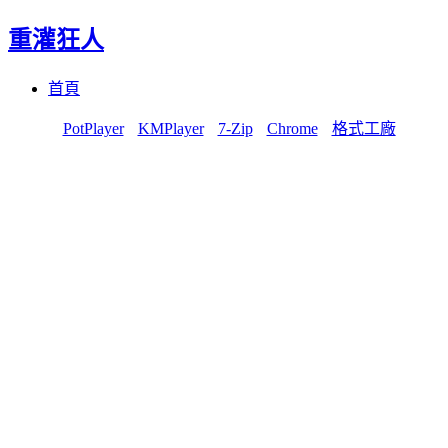
重灌狂人
Menu
Skip
首頁
to
content
PotPlayer
KMPlayer
7-Zip
Chrome
格式工廠