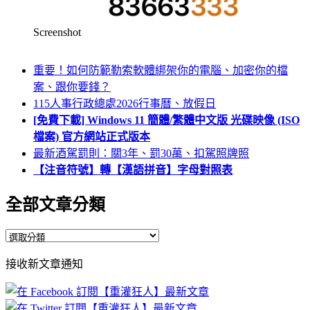
Screenshot
重要！如何防範勒索軟體綁架你的電腦、加密你的檔
案、跟你要錢？
115人事行政總處2026行事曆、放假日
[免費下載] Windows 11 簡體/繁體中文版 光碟映像 (ISO
檔案) 官方網站正式版本
最新酒駕罰則：關3年、罰30萬、扣駕照牌照
【注音符號】轉【漢語拼音】字母對照表
全部文章分類
全
部
接收新文章通知
文
章
分