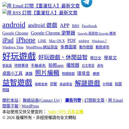
android
android 遊戲
APP
BBS
Facebook
Google Chrome 瀏覽器
Google Chrome
Google 與其他 Google 應用
iPhone
iPad
PDF
widget
LINE
Mac OS X
Windows 7
免費圖庫
Windows Vista
WordPress 網站架設
動作遊戲
動態桌布
好玩遊戲
好玩遊戲、休閒益智
學英文
學日文
播放器
拍照app
待辦事項
手機桌布
學英語
日文學習
桌布
照片編輯
桌面小工具
環境音
濾鏡
療癒
物理遊戲
益智遊戲
解謎遊戲
舒壓
貼圖
計時器
睡眠音樂
英語學習
鬧鐘
關於本站
|
聯絡站長(Contact Us)
|
廣告刊登
|
訂閱新文章
/
用 Email
閱電子報
|
WordPress
本站使用又快又便宜的：
Vultr VPS 日本主機
© 2026 版權所有，非經授權請勿全文轉貼