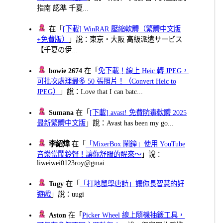
指南 認準 千夏...
在「
[下載] WinRAR 壓縮軟體（繁體中文版
+免費版）
」說：東京・大阪 高級派遣サービス
【千夏の伊...
bowie 2674
在「
免下載！線上 Heic 轉 JPEG，
可批次處理最多 50 張照片！（Convert Heic to
JPEG）
」說：Love that I can batc...
Sumana
在「
[下載] avast! 免費防毒軟體 2025
最新繁體中文版
」說：Avast has been my go...
李紹煒
在「
「MixerBox 鬧鐘」使用 YouTube
音樂當鬧鈴聲！讓你舒服的醒來～
」說：
liweiwei0123roy@gmai...
Tugy
在「
「打地鼠學唐詩」讓你長智慧的好
遊戲
」說：uugi
Aston
在「
Picker Wheel 線上隨機抽籤工具，