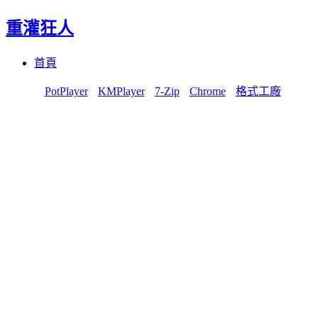
重灌狂人
Menu
Skip
首頁
to
content
PotPlayer
KMPlayer
7-Zip
Chrome
格式工廠