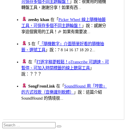
可保存多個不同主題輪盤！
」說：很實用的隨機
轉盤工具，謝謝分享！如果有西...
zeeshy khan
在「
Picker Wheel 線上隨機抽籤
工具，可保存多個不同主題輪盤！
」說：感謝分
享這個實用的工具！🎉 如果有需要波...
5
在「
「隨機數字」介面簡單好看的隨機抽
籤、選號工具
」說：7 8 14 16 17 18 20 2...
在「
打逐字稿更輕鬆！oTranscribe 可調速、可
暫停、可加入時間標籤的線上聽寫工具
」
說：？？？
SongFromLink
在「
SoundHound 用「哼歌」
的方式找歌（音樂識別軟體）
」說：這篇介紹
SoundHound 的情境很...
Search
Search