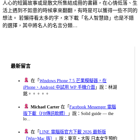
人心的短篇故事或是散文所集結成冊的書籍，在心情低落、生
活上遇到不如意的時候拿來翻翻，有時是可以獲得一些不同的
想法。 若懶得看太多的字，來下載「名人智慧錄」也是不錯
的選擇，其中將名人的名言分類…
最新留言
在「
Windows Phone 7.5 芒果模擬器，在
iPhone、Android 中試用 WP 手機介面
」說：林湖
銘。。。。。
Michael Carter
在「
Facebook Messenger 電腦
版下載（FB傳訊軟體）
」說：Solid guide — the
lo...
在「
LINE 電腦版官方下載 2026 最新版
（Win+Mac 版）
」說：東京・大阪 日本女生預約