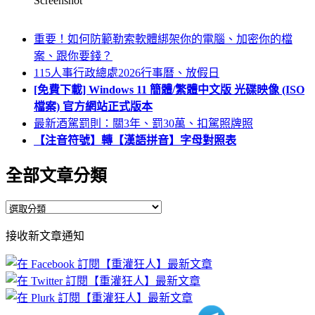
Screenshot
重要！如何防範勒索軟體綁架你的電腦、加密你的檔
案、跟你要錢？
115人事行政總處2026行事曆、放假日
[免費下載] Windows 11 簡體/繁體中文版 光碟映像 (ISO
檔案) 官方網站正式版本
最新酒駕罰則：關3年、罰30萬、扣駕照牌照
【注音符號】轉【漢語拼音】字母對照表
全部文章分類
全
部
接收新文章通知
文
章
分
類