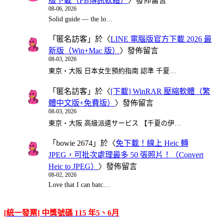
版下載（FB傳訊軟體）
〉發佈留言
08-06, 2026
Solid guide — the lo…
「
匿名訪客
」於〈
LINE 電腦版官方下載 2026 最
新版（Win+Mac 版）
〉發佈留言
08-03, 2026
東京・大阪 日本女生預約指南 認準 千夏…
「
匿名訪客
」於〈
[下載] WinRAR 壓縮軟體（繁
體中文版+免費版）
〉發佈留言
08-03, 2026
東京・大阪 高級派遣サービス 【千夏の伊…
「
bowie 2674
」於〈
免下載！線上 Heic 轉
JPEG，可批次處理最多 50 張照片！（Convert
Heic to JPEG）
〉發佈留言
08-02, 2026
Love that I can batc…
[統一發票] 中獎號碼 115 年5、6月