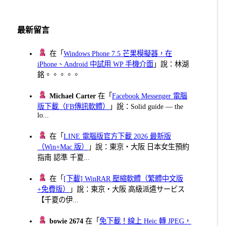
最新留言
在「
Windows Phone 7.5 芒果模擬器，在
iPhone、Android 中試用 WP 手機介面
」說：林湖
銘。。。。。
Michael Carter
在「
Facebook Messenger 電腦
版下載（FB傳訊軟體）
」說：Solid guide — the
lo...
在「
LINE 電腦版官方下載 2026 最新版
（Win+Mac 版）
」說：東京・大阪 日本女生預約
指南 認準 千夏...
在「
[下載] WinRAR 壓縮軟體（繁體中文版
+免費版）
」說：東京・大阪 高級派遣サービス
【千夏の伊...
bowie 2674
在「
免下載！線上 Heic 轉 JPEG，