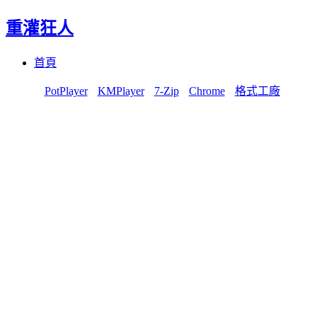
重灌狂人
Menu
Skip
首頁
to
content
PotPlayer
KMPlayer
7-Zip
Chrome
格式工廠