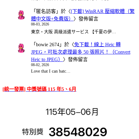
「
匿名訪客
」於〈
[下載] WinRAR 壓縮軟體（繁
體中文版+免費版）
〉發佈留言
08-03, 2026
東京・大阪 高級派遣サービス 【千夏の伊…
「
bowie 2674
」於〈
免下載！線上 Heic 轉
JPEG，可批次處理最多 50 張照片！（Convert
Heic to JPEG）
〉發佈留言
08-02, 2026
Love that I can batc…
[統一發票] 中獎號碼 115 年5、6月