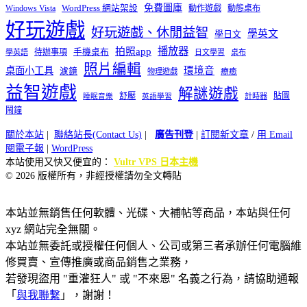
免費圖庫
Windows Vista
WordPress 網站架設
動作遊戲
動態桌布
好玩遊戲
好玩遊戲、休閒益智
學英文
學日文
播放器
拍照app
待辦事項
手機桌布
學英語
日文學習
桌布
照片編輯
桌面小工具
環境音
濾鏡
療癒
物理遊戲
益智遊戲
解謎遊戲
舒壓
貼圖
計時器
睡眠音樂
英語學習
鬧鐘
關於本站
|
聯絡站長(Contact Us)
|
廣告刊登
|
訂閱新文章
/
用 Email
閱電子報
|
WordPress
本站使用又快又便宜的：
Vultr VPS 日本主機
© 2026 版權所有，非經授權請勿全文轉貼
本站並無銷售任何軟體、光碟、大補帖等商品，本站與任何
xyz 網站完全無關。
本站並無委託或授權任何個人、公司或第三者承辦任何電腦維
修買賣、宣傳推廣或商品銷售之業務，
若發現盜用 "重灌狂人" 或 "不來恩" 名義之行為，請協助通報
「
與我聯繫
」，謝謝！