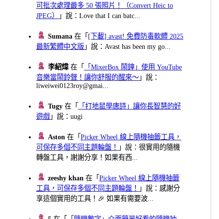
可批次處理最多 50 張照片！（Convert Heic to
JPEG）
」說：Love that I can batc...
Sumana
在「
[下載] avast! 免費防毒軟體 2025
最新繁體中文版
」說：Avast has been my go...
李紹煒
在「
「MixerBox 鬧鐘」使用 YouTube
音樂當鬧鈴聲！讓你舒服的醒來～
」說：
liweiwei0123roy@gmai...
Tugy
在「
「打地鼠學唐詩」讓你長智慧的好
遊戲
」說：uugi
Aston
在「
Picker Wheel 線上隨機抽籤工具，
可保存多個不同主題輪盤！
」說：很實用的隨機
轉盤工具，謝謝分享！如果有西...
zeeshy khan
在「
Picker Wheel 線上隨機抽籤
工具，可保存多個不同主題輪盤！
」說：感謝分
享這個實用的工具！🎉 如果有需要波...
5
在「
「隨機數字」介面簡單好看的隨機抽