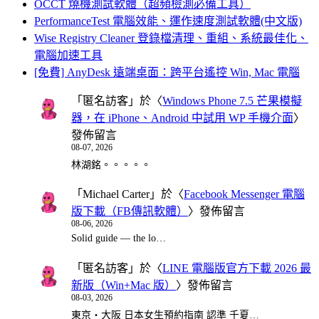
OCCT 燒機測試軟體（超頻檢測必備工具）
PerformanceTest 電腦效能、運作速度測試軟體(中文版)
Wise Registry Cleaner 登錄檔清理、重組、系統最佳化、
電腦加速工具
[免費] AnyDesk 遠端桌面：跨平台遙控 Win, Mac 電腦
「
匿名訪客
」於〈
Windows Phone 7.5 芒果模擬
器，在 iPhone、Android 中試用 WP 手機介面
〉
發佈留言
08-07, 2026
林湖銘。。。。。
「
Michael Carter
」於〈
Facebook Messenger 電腦
版下載（FB傳訊軟體）
〉發佈留言
08-06, 2026
Solid guide — the lo…
「
匿名訪客
」於〈
LINE 電腦版官方下載 2026 最
新版（Win+Mac 版）
〉發佈留言
08-03, 2026
東京・大阪 日本女生預約指南 認準 千夏…