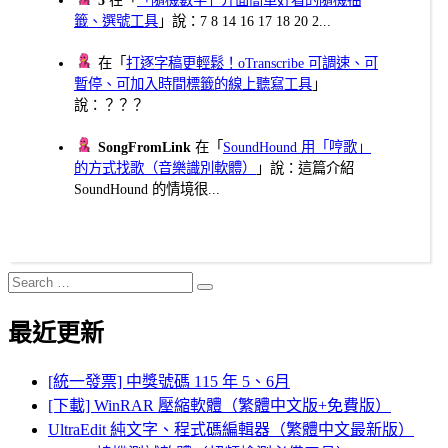
籤、選號工具
」說：7 8 14 16 17 18 20 2...
在「
打逐字稿更輕鬆！oTranscribe 可調速、可
暫停、可加入時間標籤的線上聽寫工具
」
說：？？？
SongFromLink
在「
SoundHound 用「哼歌」
的方式找歌（音樂識別軟體）
」說：這篇介紹
SoundHound 的情境很...
Search
Search
for:
最近更新
[統一發票] 中獎號碼 115 年 5、6月
[下載] WinRAR 壓縮軟體（繁體中文版+免費版）
UltraEdit 純文字、程式碼編輯器（繁體中文最新版）