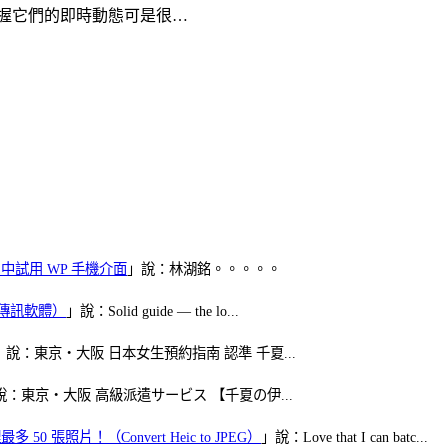
握它們的即時動態可是很…
oid 中試用 WP 手機介面
」說：林湖銘。。。。。
（FB傳訊軟體）
」說：Solid guide — the lo...
」說：東京・大阪 日本女生預約指南 認準 千夏...
說：東京・大阪 高級派遣サービス 【千夏の伊...
50 張照片！（Convert Heic to JPEG）
」說：Love that I can batc...