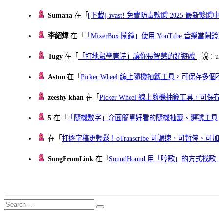
Sumana
在「
[下載] avast! 免費防毒軟體 2025 最新繁
李紹煒
在「
「MixerBox 鬧鐘」使用 YouTube 音樂
Tugy
在「
「打地鼠學唐詩」讓你長智慧的好遊戲
」說：uu
Aston
在「
Picker Wheel 線上隨機抽籤工具，可保存
zeeshy khan
在「
Picker Wheel 線上隨機抽籤工具，
5
在「
「隨機數字」介面簡單好看的隨機抽籤、選號工具
在「
打逐字稿更輕鬆！oTranscribe 可調速、可暫停
SongFromLink
在「
SoundHound 用「哼歌」的方式
Search
Search
for: