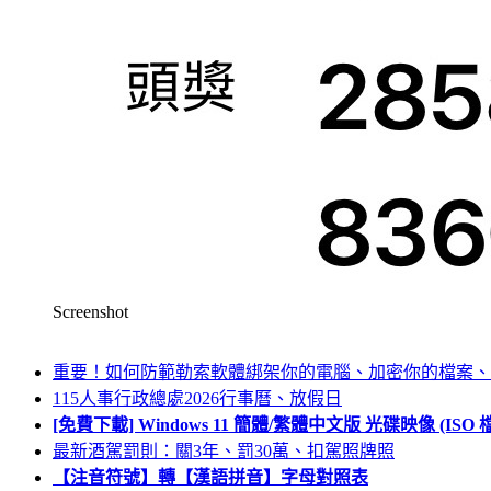
Screenshot
重要！如何防範勒索軟體綁架你的電腦、加密你的檔案、
115人事行政總處2026行事曆、放假日
[免費下載] Windows 11 簡體/繁體中文版 光碟映像 (IS
最新酒駕罰則：關3年、罰30萬、扣駕照牌照
【注音符號】轉【漢語拼音】字母對照表