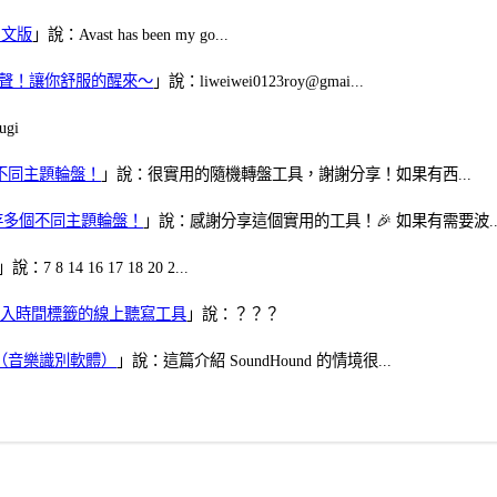
體中文版
」說：Avast has been my go...
當鬧鈴聲！讓你舒服的醒來～
」說：liweiwei0123roy@gmai...
gi
多個不同主題輪盤！
」說：很實用的隨機轉盤工具，謝謝分享！如果有西...
可保存多個不同主題輪盤！
」說：感謝分享這個實用的工具！🎉 如果有需要波..
」說：7 8 14 16 17 18 20 2...
、可加入時間標籤的線上聽寫工具
」說：？？？
找歌（音樂識別軟體）
」說：這篇介紹 SoundHound 的情境很...