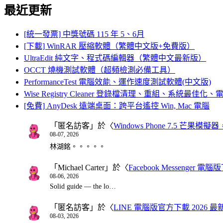
最近更新
[統一發票] 中獎號碼 115 年 5、6月
[下載] WinRAR 壓縮軟體（繁體中文版+免費版）
UltraEdit 純文字、程式碼編輯器（繁體中文最新版）
OCCT 燒機測試軟體（超頻檢測必備工具）
PerformanceTest 電腦效能、運作速度測試軟體(中文版)
Wise Registry Cleaner 登錄檔清理、重組、系統最佳
[免費] AnyDesk 遠端桌面：跨平台遙控 Win, Mac 電腦
「
匿名訪客
」於〈
Windows Phone 7.5 芒果模擬
08-07, 2026
林湖銘。。。。。
「
Michael Carter
」於〈
Facebook Messenger
08-06, 2026
Solid guide — the lo…
「
匿名訪客
」於〈
LINE 電腦版官方下載 2026 最
08-03, 2026