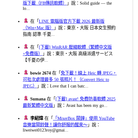
版下載（FB傳訊軟體）
」說：Solid guide — the
lo...
在「
LINE 電腦版官方下載 2026 最新版
（Win+Mac 版）
」說：東京・大阪 日本女生預約
指南 認準 千夏...
在「
[下載] WinRAR 壓縮軟體（繁體中文版
+免費版）
」說：東京・大阪 高級派遣サービス
【千夏の伊...
bowie 2674
在「
免下載！線上 Heic 轉 JPEG，
可批次處理最多 50 張照片！（Convert Heic to
JPEG）
」說：Love that I can batc...
Sumana
在「
[下載] avast! 免費防毒軟體 2025
最新繁體中文版
」說：Avast has been my go...
李紹煒
在「
「MixerBox 鬧鐘」使用 YouTube
音樂當鬧鈴聲！讓你舒服的醒來～
」說：
liweiwei0123roy@gmai...