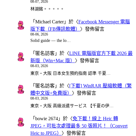
08-07, 2026
林湖銘。。。。。
「
Michael Carter
」於〈
Facebook Messenger 電腦
版下載（FB傳訊軟體）
〉發佈留言
08-06, 2026
Solid guide — the lo…
「
匿名訪客
」於〈
LINE 電腦版官方下載 2026 最
新版（Win+Mac 版）
〉發佈留言
08-03, 2026
東京・大阪 日本女生預約指南 認準 千夏…
「
匿名訪客
」於〈
[下載] WinRAR 壓縮軟體（繁
體中文版+免費版）
〉發佈留言
08-03, 2026
東京・大阪 高級派遣サービス 【千夏の伊…
「
bowie 2674
」於〈
免下載！線上 Heic 轉
JPEG，可批次處理最多 50 張照片！（Convert
Heic to JPEG）
〉發佈留言