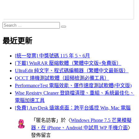
Search
Search
for:
最近更新
[統一發票] 中獎號碼 115 年 5、6月
[下載] WinRAR 壓縮軟體（繁體中文版+免費版）
UltraEdit 純文字、程式碼編輯器（繁體中文最新版）
OCCT 燒機測試軟體（超頻檢測必備工具）
PerformanceTest 電腦效能、運作速度測試軟體(中文版)
Wise Registry Cleaner 登錄檔清理、重組、系統最佳化、
電腦加速工具
[免費] AnyDesk 遠端桌面：跨平台遙控 Win, Mac 電腦
「
匿名訪客
」於〈
Windows Phone 7.5 芒果模擬
器，在 iPhone、Android 中試用 WP 手機介面
〉
發佈留言