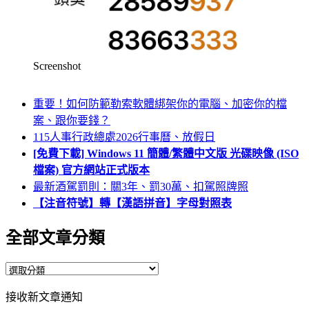
Screenshot
重要！如何防範勒索軟體綁架你的電腦、加密你的檔
案、跟你要錢？
115人事行政總處2026行事曆、放假日
[免費下載] Windows 11 簡體/繁體中文版 光碟映像 (ISO
檔案) 官方網站正式版本
最新酒駕罰則：關3年、罰30萬、扣駕照牌照
【注音符號】轉【漢語拼音】字母對照表
全部文章分類
全
部
接收新文章通知
文