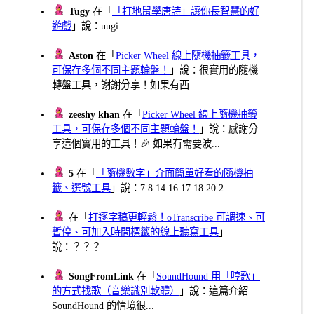
Tugy
在「
「打地鼠學唐詩」讓你長智慧的好
遊戲
」說：uugi
Aston
在「
Picker Wheel 線上隨機抽籤工具，
可保存多個不同主題輪盤！
」說：很實用的隨機
轉盤工具，謝謝分享！如果有西...
zeeshy khan
在「
Picker Wheel 線上隨機抽籤
工具，可保存多個不同主題輪盤！
」說：感謝分
享這個實用的工具！🎉 如果有需要波...
5
在「
「隨機數字」介面簡單好看的隨機抽
籤、選號工具
」說：7 8 14 16 17 18 20 2...
在「
打逐字稿更輕鬆！oTranscribe 可調速、可
暫停、可加入時間標籤的線上聽寫工具
」
說：？？？
SongFromLink
在「
SoundHound 用「哼歌」
的方式找歌（音樂識別軟體）
」說：這篇介紹
SoundHound 的情境很...