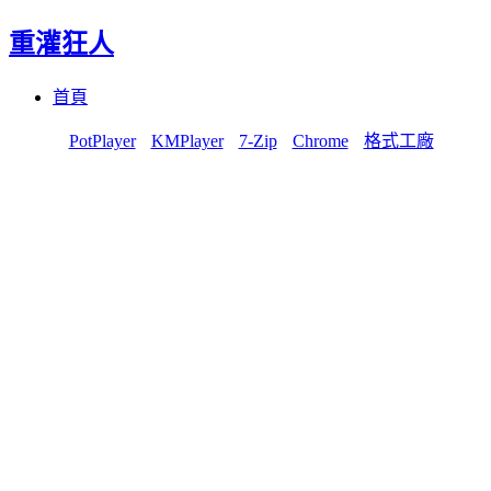
重灌狂人
Menu
Skip
首頁
to
content
PotPlayer
KMPlayer
7-Zip
Chrome
格式工廠