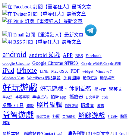
章
分
類
android
android 遊戲
APP
BBS
Facebook
Google Chrome 瀏覽器
Google Chrome
Google 與其他 Google 應用
iPhone
iPad
PDF
widget
LINE
Mac OS X
Windows 7
免費圖庫
Windows Vista
WordPress 網站架設
動作遊戲
動態桌布
好玩遊戲
好玩遊戲、休閒益智
學英文
學日文
播放器
拍照app
待辦事項
手機桌布
學英語
日文學習
桌布
照片編輯
桌面小工具
環境音
濾鏡
療癒
物理遊戲
益智遊戲
解謎遊戲
舒壓
貼圖
計時器
睡眠音樂
英語學習
鬧鐘
關於本站
|
聯絡站長(Contact Us)
|
廣告刊登
|
訂閱新文章
/
用 Email