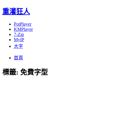
重灌狂人
PotPlayer
KMPlayer
7-Zip
MyIP
大字
Menu
Skip
首頁
to
content
標籤:
免費字型