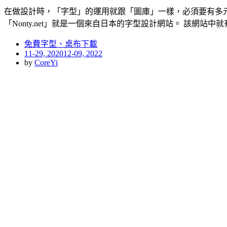
在做設計時，「字型」的運用就跟「圖庫」一樣，必須要有多
「Nonty.net」就是一個來自日本的字型設計網站。 該網站中就
免費字型、桌布下載
Posted
11-29, 2020
12-09, 2022
on
by
CoreYi