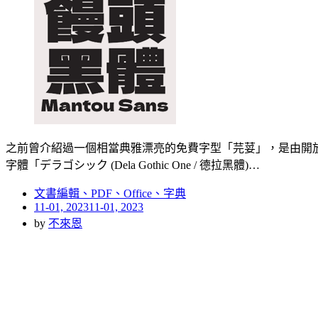
之前曾介紹過一個相當典雅漂亮的免費字型「芫荽」，是由開放原
字體「デラゴシック (Dela Gothic One / 德拉黑體)…
文書編輯、PDF、Office、字典
Posted
11-01, 2023
11-01, 2023
on
by
不來恩