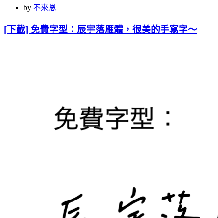
on
by
不來恩
[下載] 免費字型：辰宇落雁體，很美的手寫字～