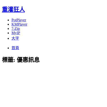
重灌狂人
PotPlayer
KMPlayer
7-Zip
MyIP
大字
Menu
Skip
首頁
to
content
標籤:
優惠訊息