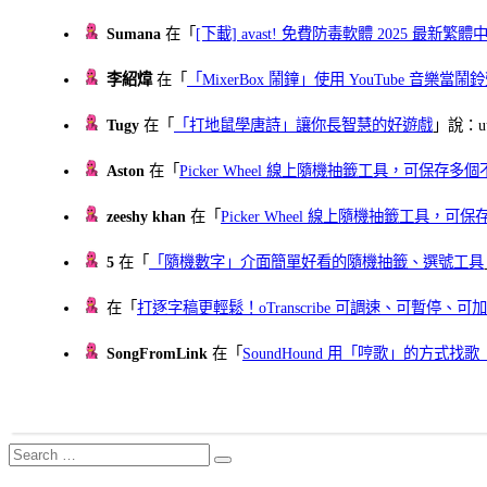
Sumana
在「
[下載] avast! 免費防毒軟體 2025 最新繁
李紹煒
在「
「MixerBox 鬧鐘」使用 YouTube 音樂
Tugy
在「
「打地鼠學唐詩」讓你長智慧的好遊戲
」說：uu
Aston
在「
Picker Wheel 線上隨機抽籤工具，可保存
zeeshy khan
在「
Picker Wheel 線上隨機抽籤工具，
5
在「
「隨機數字」介面簡單好看的隨機抽籤、選號工具
在「
打逐字稿更輕鬆！oTranscribe 可調速、可暫停
SongFromLink
在「
SoundHound 用「哼歌」的方式
Search
Search
for: