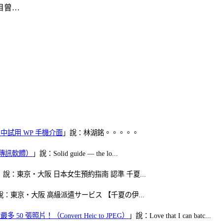
目曾…
oid 中試用 WP 手機介面
」說：林湖銘。。。。。
（FB傳訊軟體）
」說：Solid guide — the lo...
」說：東京・大阪 日本女生預約指南 認準 千夏...
說：東京・大阪 高級派遣サービス 【千夏の伊...
50 張照片！（Convert Heic to JPEG）
」說：Love that I can batc...