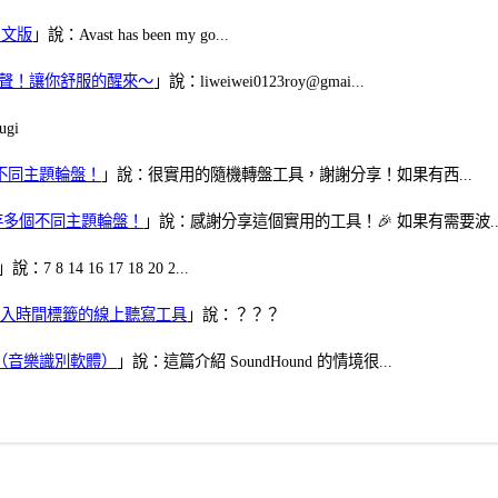
體中文版
」說：Avast has been my go...
當鬧鈴聲！讓你舒服的醒來～
」說：liweiwei0123roy@gmai...
gi
多個不同主題輪盤！
」說：很實用的隨機轉盤工具，謝謝分享！如果有西...
可保存多個不同主題輪盤！
」說：感謝分享這個實用的工具！🎉 如果有需要波..
」說：7 8 14 16 17 18 20 2...
、可加入時間標籤的線上聽寫工具
」說：？？？
找歌（音樂識別軟體）
」說：這篇介紹 SoundHound 的情境很...