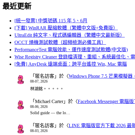
最近更新
[統一發票] 中獎號碼 115 年 5、6月
[下載] WinRAR 壓縮軟體（繁體中文版+免費版）
UltraEdit 純文字、程式碼編輯器（繁體中文最新版）
OCCT 燒機測試軟體（超頻檢測必備工具）
PerformanceTest 電腦效能、運作速度測試軟體(中文版)
Wise Registry Cleaner 登錄檔清理、重組、系統最佳
[免費] AnyDesk 遠端桌面：跨平台遙控 Win, Mac 電腦
「
匿名訪客
」於〈
Windows Phone 7.5 芒果模擬
08-07, 2026
林湖銘。。。。。
「
Michael Carter
」於〈
Facebook Messenger
08-06, 2026
Solid guide — the lo…
「
匿名訪客
」於〈
LINE 電腦版官方下載 2026 最
08-03, 2026