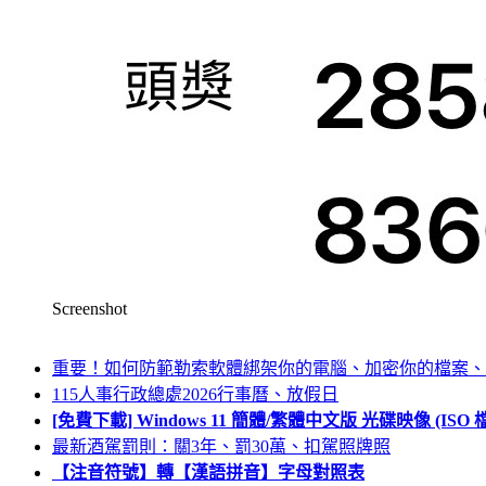
Screenshot
重要！如何防範勒索軟體綁架你的電腦、加密你的檔案、
115人事行政總處2026行事曆、放假日
[免費下載] Windows 11 簡體/繁體中文版 光碟映像 (IS
最新酒駕罰則：關3年、罰30萬、扣駕照牌照
【注音符號】轉【漢語拼音】字母對照表