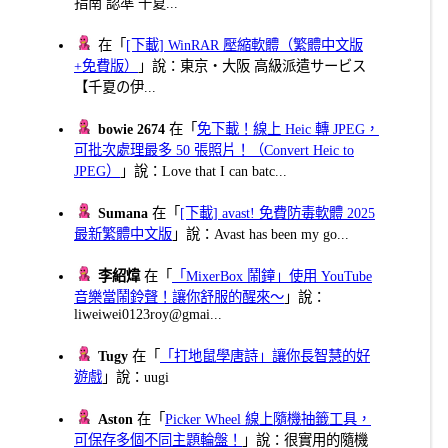
指南 認準 千夏...
在「
[下載] WinRAR 壓縮軟體（繁體中文版
+免費版）
」說：東京・大阪 高級派遣サービス
【千夏の伊...
bowie 2674
在「
免下載！線上 Heic 轉 JPEG，
可批次處理最多 50 張照片！（Convert Heic to
JPEG）
」說：Love that I can batc...
Sumana
在「
[下載] avast! 免費防毒軟體 2025
最新繁體中文版
」說：Avast has been my go...
李紹煒
在「
「MixerBox 鬧鐘」使用 YouTube
音樂當鬧鈴聲！讓你舒服的醒來～
」說：
liweiwei0123roy@gmai...
Tugy
在「
「打地鼠學唐詩」讓你長智慧的好
遊戲
」說：uugi
Aston
在「
Picker Wheel 線上隨機抽籤工具，
可保存多個不同主題輪盤！
」說：很實用的隨機