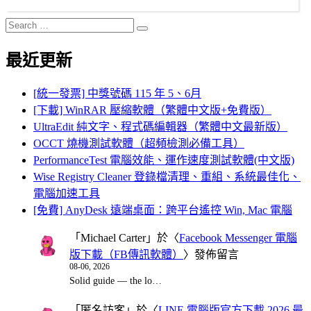
Search
Search
for:
最近更新
[統一發票] 中獎號碼 115 年 5、6月
[下載] WinRAR 壓縮軟體（繁體中文版+免費版）
UltraEdit 純文字、程式碼編輯器（繁體中文最新版）
OCCT 燒機測試軟體（超頻檢測必備工具）
PerformanceTest 電腦效能、運作速度測試軟體(中文版)
Wise Registry Cleaner 登錄檔清理、重組、系統最佳化、
電腦加速工具
[免費] AnyDesk 遠端桌面：跨平台遙控 Win, Mac 電腦
「
Michael Carter
」於〈
Facebook Messenger 電腦
版下載（FB傳訊軟體）
〉發佈留言
08-06, 2026
Solid guide — the lo…
「
匿名訪客
」於〈
LINE 電腦版官方下載 2026 最