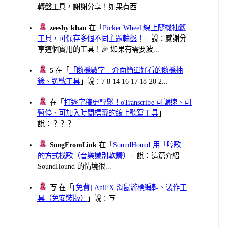
轉盤工具，謝謝分享！如果有西...
zeeshy khan
在「
Picker Wheel 線上隨機抽籤
工具，可保存多個不同主題輪盤！
」說：感謝分
享這個實用的工具！🎉 如果有需要波...
5
在「
「隨機數字」介面簡單好看的隨機抽
籤、選號工具
」說：7 8 14 16 17 18 20 2...
在「
打逐字稿更輕鬆！oTranscribe 可調速、可
暫停、可加入時間標籤的線上聽寫工具
」
說：？？？
SongFromLink
在「
SoundHound 用「哼歌」
的方式找歌（音樂識別軟體）
」說：這篇介紹
SoundHound 的情境很...
ㄎ
在「
[免費] AniFX 滑鼠游標編輯、製作工
具（免安裝版）
」說：ㄎ