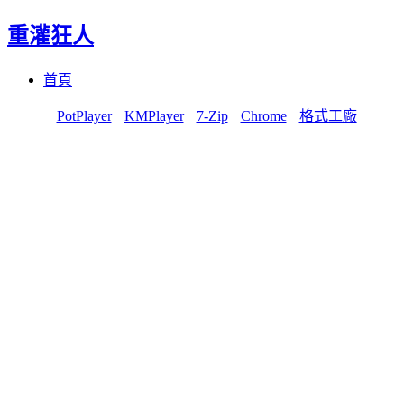
重灌狂人
Menu
Skip
首頁
to
content
PotPlayer
KMPlayer
7-Zip
Chrome
格式工廠