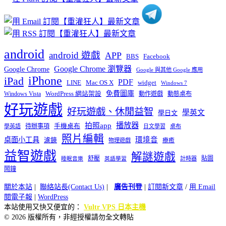
android
android 遊戲
APP
BBS
Facebook
Google Chrome 瀏覽器
Google Chrome
Google 與其他 Google 應用
iPhone
iPad
PDF
widget
LINE
Mac OS X
Windows 7
免費圖庫
Windows Vista
WordPress 網站架設
動作遊戲
動態桌布
好玩遊戲
好玩遊戲、休閒益智
學英文
學日文
播放器
拍照app
待辦事項
手機桌布
學英語
日文學習
桌布
照片編輯
桌面小工具
環境音
濾鏡
療癒
物理遊戲
益智遊戲
解謎遊戲
舒壓
貼圖
計時器
睡眠音樂
英語學習
鬧鐘
關於本站
|
聯絡站長(Contact Us)
|
廣告刊登
|
訂閱新文章
/
用 Email
閱電子報
|
WordPress
本站使用又快又便宜的：
Vultr VPS 日本主機
© 2026 版權所有，非經授權請勿全文轉貼