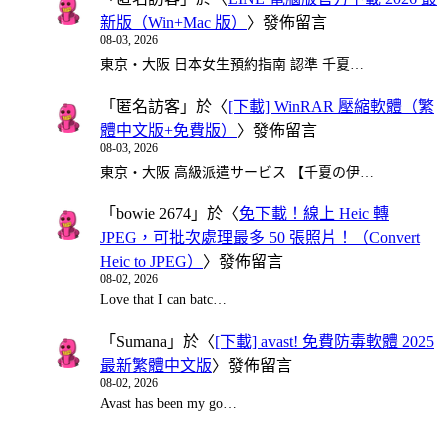
新版（Win+Mac 版）
〉發佈留言
08-03, 2026
東京・大阪 日本女生預約指南 認準 千夏…
「
匿名訪客
」於〈
[下載] WinRAR 壓縮軟體（繁
體中文版+免費版）
〉發佈留言
08-03, 2026
東京・大阪 高級派遣サービス 【千夏の伊…
「
bowie 2674
」於〈
免下載！線上 Heic 轉
JPEG，可批次處理最多 50 張照片！（Convert
Heic to JPEG）
〉發佈留言
08-02, 2026
Love that I can batc…
「
Sumana
」於〈
[下載] avast! 免費防毒軟體 2025
最新繁體中文版
〉發佈留言
08-02, 2026
Avast has been my go…