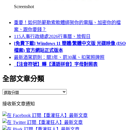
Screenshot
重要！如何防範勒索軟體綁架你的電腦、加密你的檔
案、跟你要錢？
115人事行政總處2026行事曆、放假日
[免費下載] Windows 11 簡體/繁體中文版 光碟映像 (ISO
檔案) 官方網站正式版本
最新酒駕罰則：關3年、罰30萬、扣駕照牌照
【注音符號】轉【漢語拼音】字母對照表
全部文章分類
全
部
接收新文章通知
文
章
分
類