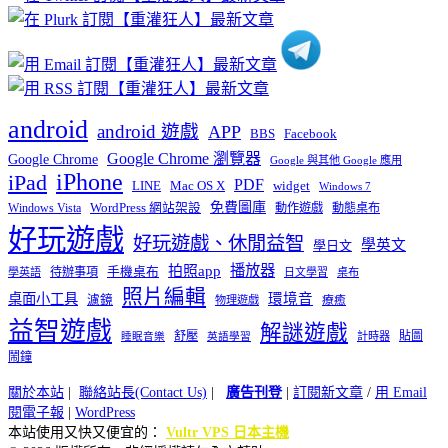
類
android
android 遊戲
APP
BBS
Facebook
Google Chrome 瀏覽器
Google Chrome
Google 與其他 Google 應用
iPhone
iPad
PDF
widget
LINE
Mac OS X
Windows 7
免費圖庫
Windows Vista
WordPress 網站架設
動作遊戲
動態桌布
好玩遊戲
好玩遊戲、休閒益智
學英文
學日文
播放器
拍照app
待辦事項
手機桌布
學英語
日文學習
桌布
照片編輯
桌面小工具
環境音
濾鏡
療癒
物理遊戲
益智遊戲
解謎遊戲
舒壓
貼圖
計時器
睡眠音樂
英語學習
鬧鐘
關於本站
|
聯絡站長(Contact Us)
|
廣告刊登
|
訂閱新文章
/
用 Email
閱電子報
|
WordPress
本站使用又快又便宜的：
Vultr VPS 日本主機