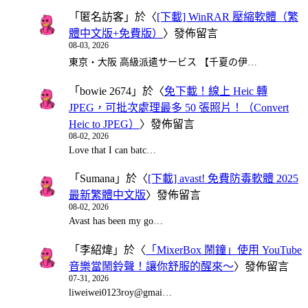
「
匿名訪客
」於〈
[下載] WinRAR 壓縮軟體（繁
體中文版+免費版）
〉發佈留言
08-03, 2026
東京・大阪 高級派遣サービス 【千夏の伊…
「
bowie 2674
」於〈
免下載！線上 Heic 轉
JPEG，可批次處理最多 50 張照片！（Convert
Heic to JPEG）
〉發佈留言
08-02, 2026
Love that I can batc…
「
Sumana
」於〈
[下載] avast! 免費防毒軟體 2025
最新繁體中文版
〉發佈留言
08-02, 2026
Avast has been my go…
「
李紹煒
」於〈
「MixerBox 鬧鐘」使用 YouTube
音樂當鬧鈴聲！讓你舒服的醒來～
〉發佈留言
07-31, 2026
liweiwei0123roy@gmai…