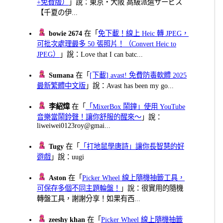
+免費版）
」說：東京・大阪 高級派遣サービス
【千夏の伊...
bowie 2674
在「
免下載！線上 Heic 轉 JPEG，
可批次處理最多 50 張照片！（Convert Heic to
JPEG）
」說：Love that I can batc...
Sumana
在「
[下載] avast! 免費防毒軟體 2025
最新繁體中文版
」說：Avast has been my go...
李紹煒
在「
「MixerBox 鬧鐘」使用 YouTube
音樂當鬧鈴聲！讓你舒服的醒來～
」說：
liweiwei0123roy@gmai...
Tugy
在「
「打地鼠學唐詩」讓你長智慧的好
遊戲
」說：uugi
Aston
在「
Picker Wheel 線上隨機抽籤工具，
可保存多個不同主題輪盤！
」說：很實用的隨機
轉盤工具，謝謝分享！如果有西...
zeeshy khan
在「
Picker Wheel 線上隨機抽籤