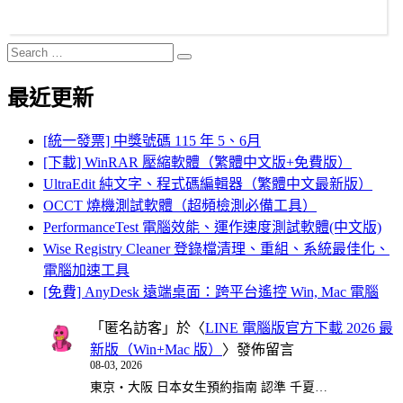
Search
Search
for:
最近更新
[統一發票] 中獎號碼 115 年 5、6月
[下載] WinRAR 壓縮軟體（繁體中文版+免費版）
UltraEdit 純文字、程式碼編輯器（繁體中文最新版）
OCCT 燒機測試軟體（超頻檢測必備工具）
PerformanceTest 電腦效能、運作速度測試軟體(中文版)
Wise Registry Cleaner 登錄檔清理、重組、系統最佳化、
電腦加速工具
[免費] AnyDesk 遠端桌面：跨平台遙控 Win, Mac 電腦
「
匿名訪客
」於〈
LINE 電腦版官方下載 2026 最
新版（Win+Mac 版）
〉發佈留言
08-03, 2026
東京・大阪 日本女生預約指南 認準 千夏…