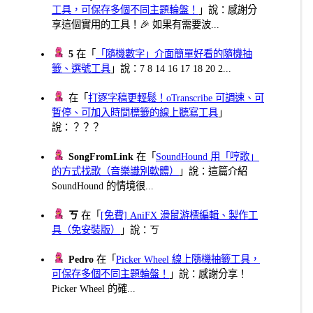
工具，可保存多個不同主題輪盤！
」說：感謝分
享這個實用的工具！🎉 如果有需要波...
5
在「
「隨機數字」介面簡單好看的隨機抽
籤、選號工具
」說：7 8 14 16 17 18 20 2...
在「
打逐字稿更輕鬆！oTranscribe 可調速、可
暫停、可加入時間標籤的線上聽寫工具
」
說：？？？
SongFromLink
在「
SoundHound 用「哼歌」
的方式找歌（音樂識別軟體）
」說：這篇介紹
SoundHound 的情境很...
ㄎ
在「
[免費] AniFX 滑鼠游標編輯、製作工
具（免安裝版）
」說：ㄎ
Pedro
在「
Picker Wheel 線上隨機抽籤工具，
可保存多個不同主題輪盤！
」說：感謝分享！
Picker Wheel 的確...