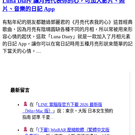
Luna Diary 讓月亮代表你的心，可加入影片、照
片、音樂的日記 App
有點年紀的朋友都聽過鄧麗君的《月亮代表我的心》這首經典
歌曲，因為月亮有陰晴圓缺各種不同的月相，所以常被用來形
容心情的起伏，這款「Luna Diary」就是一款加入了月相元素
的日記 App，讓你可以在寫日記時用五種月亮形狀來簡單的記
下當天的心情。…
最新留言
在「
LINE 電腦版官方下載 2026 最新版
（Win+Mac 版）
」說：東京・大阪 日本女生預約
指南 認準 千夏...
在「
[下載] WinRAR 壓縮軟體（繁體中文版