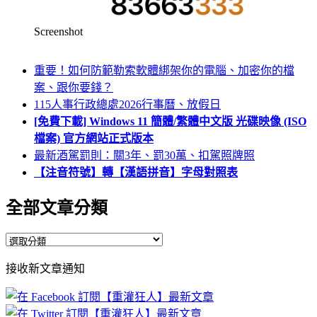
Screenshot
重要！如何防範勒索軟體綁架你的電腦、加密你的檔
案、跟你要錢？
115人事行政總處2026行事曆、放假日
[免費下載] Windows 11 簡體/繁體中文版 光碟映像 (ISO
檔案) 官方網站正式版本
最新酒駕罰則：關3年、罰30萬、扣駕照牌照
【注音符號】轉【漢語拼音】字母對照表
全部文章分類
全
部
接收新文章通知
文
章
分