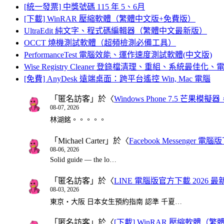
[統一發票] 中獎號碼 115 年 5、6月
[下載] WinRAR 壓縮軟體（繁體中文版+免費版）
UltraEdit 純文字、程式碼編輯器（繁體中文最新版）
OCCT 燒機測試軟體（超頻檢測必備工具）
PerformanceTest 電腦效能、運作速度測試軟體(中文版)
Wise Registry Cleaner 登錄檔清理、重組、系統最佳
[免費] AnyDesk 遠端桌面：跨平台遙控 Win, Mac 電腦
「
匿名訪客
」於〈
Windows Phone 7.5 芒果模擬
08-07, 2026
林湖銘。。。。。
「
Michael Carter
」於〈
Facebook Messenger
08-06, 2026
Solid guide — the lo…
「
匿名訪客
」於〈
LINE 電腦版官方下載 2026 最
08-03, 2026
東京・大阪 日本女生預約指南 認準 千夏…
「
匿名訪客
」於〈
[下載] WinRAR 壓縮軟體（