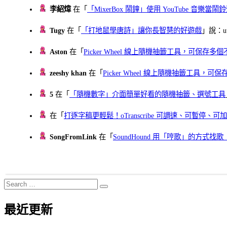
李紹煒
在「
「MixerBox 鬧鐘」使用 YouTube 音樂
Tugy
在「
「打地鼠學唐詩」讓你長智慧的好遊戲
」說：uu
Aston
在「
Picker Wheel 線上隨機抽籤工具，可保存
zeeshy khan
在「
Picker Wheel 線上隨機抽籤工具，
5
在「
「隨機數字」介面簡單好看的隨機抽籤、選號工具
在「
打逐字稿更輕鬆！oTranscribe 可調速、可暫停
SongFromLink
在「
SoundHound 用「哼歌」的方式
Search
Search
for:
最近更新