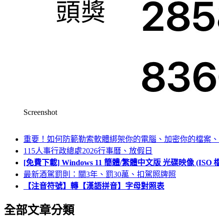
Screenshot
重要！如何防範勒索軟體綁架你的電腦、加密你的檔案、
115人事行政總處2026行事曆、放假日
[免費下載] Windows 11 簡體/繁體中文版 光碟映像 (IS
最新酒駕罰則：關3年、罰30萬、扣駕照牌照
【注音符號】轉【漢語拼音】字母對照表
全部文章分類