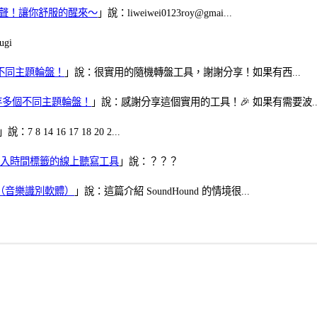
當鬧鈴聲！讓你舒服的醒來～
」說：liweiwei0123roy@gmai...
gi
多個不同主題輪盤！
」說：很實用的隨機轉盤工具，謝謝分享！如果有西...
可保存多個不同主題輪盤！
」說：感謝分享這個實用的工具！🎉 如果有需要波..
」說：7 8 14 16 17 18 20 2...
、可加入時間標籤的線上聽寫工具
」說：？？？
找歌（音樂識別軟體）
」說：這篇介紹 SoundHound 的情境很...