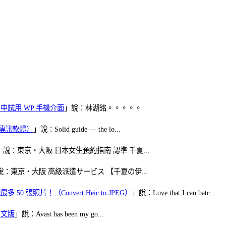
oid 中試用 WP 手機介面
」說：林湖銘。。。。。
（FB傳訊軟體）
」說：Solid guide — the lo...
」說：東京・大阪 日本女生預約指南 認準 千夏...
說：東京・大阪 高級派遣サービス 【千夏の伊...
50 張照片！（Convert Heic to JPEG）
」說：Love that I can batc...
體中文版
」說：Avast has been my go...