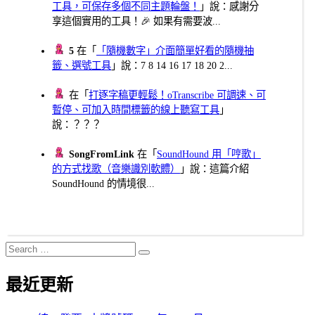
工具，可保存多個不同主題輪盤！
」說：感謝分
享這個實用的工具！🎉 如果有需要波...
5
在「
「隨機數字」介面簡單好看的隨機抽
籤、選號工具
」說：7 8 14 16 17 18 20 2...
在「
打逐字稿更輕鬆！oTranscribe 可調速、可
暫停、可加入時間標籤的線上聽寫工具
」
說：？？？
SongFromLink
在「
SoundHound 用「哼歌」
的方式找歌（音樂識別軟體）
」說：這篇介紹
SoundHound 的情境很...
Search
Search
for:
最近更新