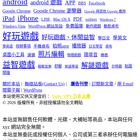
android
android 遊戲
APP
BBS
Facebook
Google Chrome 瀏覽器
Google Chrome
Google 與其他 Google 應用
iPhone
iPad
PDF
widget
LINE
Mac OS X
Windows 7
免費圖庫
Windows Vista
WordPress 網站架設
動作遊戲
動態桌布
好玩遊戲
好玩遊戲、休閒益智
學英文
學日文
播放器
拍照app
待辦事項
手機桌布
學英語
日文學習
桌布
照片編輯
桌面小工具
環境音
濾鏡
療癒
物理遊戲
益智遊戲
解謎遊戲
舒壓
貼圖
計時器
睡眠音樂
英語學習
鬧鐘
關於本站
|
聯絡站長(Contact Us)
|
廣告刊登
|
訂閱新文章
/
用 Email
閱電子報
|
WordPress
本站使用又快又便宜的：
Vultr VPS 日本主機
© 2026 版權所有，非經授權請勿全文轉貼
本站並無銷售任何軟體、光碟、大補帖等商品，本站與任何
xyz 網站完全無關。
本站並無委託或授權任何個人、公司或第三者承辦任何電腦維