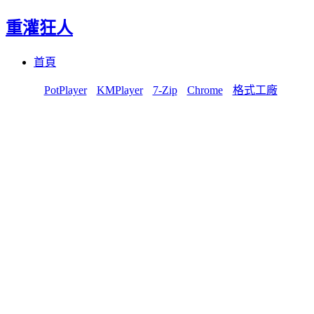
重灌狂人
Menu
Skip
首頁
to
content
PotPlayer
KMPlayer
7-Zip
Chrome
格式工廠