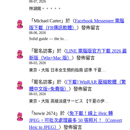
08-07, 2026
林湖銘。。。。。
「
Michael Carter
」於〈
Facebook Messenger 電腦
版下載（FB傳訊軟體）
〉發佈留言
08-06, 2026
Solid guide — the lo…
「
匿名訪客
」於〈
LINE 電腦版官方下載 2026 最
新版（Win+Mac 版）
〉發佈留言
08-03, 2026
東京・大阪 日本女生預約指南 認準 千夏…
「
匿名訪客
」於〈
[下載] WinRAR 壓縮軟體（繁
體中文版+免費版）
〉發佈留言
08-03, 2026
東京・大阪 高級派遣サービス 【千夏の伊…
「
bowie 2674
」於〈
免下載！線上 Heic 轉
JPEG，可批次處理最多 50 張照片！（Convert
Heic to JPEG）
〉發佈留言