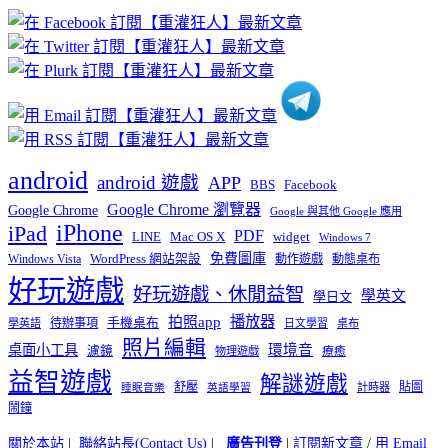
章
分
類
android
android 遊戲
APP
BBS
Facebook
Google Chrome 瀏覽器
Google Chrome
Google 與其他 Google 應用
iPhone
iPad
PDF
widget
LINE
Mac OS X
Windows 7
免費圖庫
Windows Vista
WordPress 網站架設
動作遊戲
動態桌布
好玩遊戲
好玩遊戲、休閒益智
學英文
學日文
播放器
拍照app
待辦事項
手機桌布
學英語
日文學習
桌布
照片編輯
桌面小工具
環境音
濾鏡
療癒
物理遊戲
益智遊戲
解謎遊戲
舒壓
貼圖
計時器
睡眠音樂
英語學習
鬧鐘
關於本站
|
聯絡站長(Contact Us)
|
廣告刊登
|
訂閱新文章
/
用 Email