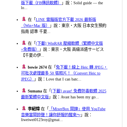
版下載（FB傳訊軟體）
」說：Solid guide — the
lo...
在「
LINE 電腦版官方下載 2026 最新版
（Win+Mac 版）
」說：東京・大阪 日本女生預約
指南 認準 千夏...
在「
[下載] WinRAR 壓縮軟體（繁體中文版
+免費版）
」說：東京・大阪 高級派遣サービス
【千夏の伊...
bowie 2674
在「
免下載！線上 Heic 轉 JPEG，
可批次處理最多 50 張照片！（Convert Heic to
JPEG）
」說：Love that I can batc...
Sumana
在「
[下載] avast! 免費防毒軟體 2025
最新繁體中文版
」說：Avast has been my go...
李紹煒
在「
「MixerBox 鬧鐘」使用 YouTube
音樂當鬧鈴聲！讓你舒服的醒來～
」說：
liweiwei0123roy@gmai...