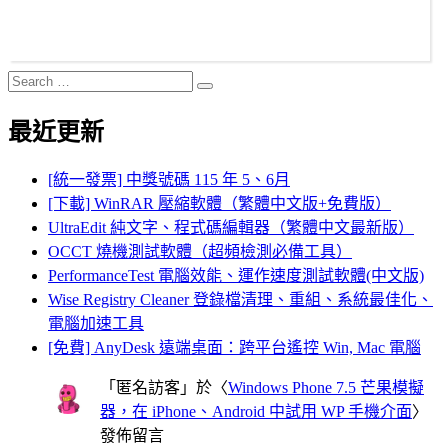
Search
Search
for:
最近更新
[統一發票] 中獎號碼 115 年 5、6月
[下載] WinRAR 壓縮軟體（繁體中文版+免費版）
UltraEdit 純文字、程式碼編輯器（繁體中文最新版）
OCCT 燒機測試軟體（超頻檢測必備工具）
PerformanceTest 電腦效能、運作速度測試軟體(中文版)
Wise Registry Cleaner 登錄檔清理、重組、系統最佳化、
電腦加速工具
[免費] AnyDesk 遠端桌面：跨平台遙控 Win, Mac 電腦
「
匿名訪客
」於〈
Windows Phone 7.5 芒果模擬
器，在 iPhone、Android 中試用 WP 手機介面
〉
發佈留言