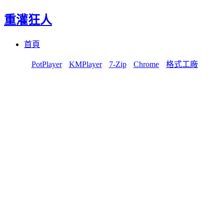
重灌狂人
Menu
Skip
首頁
to
content
PotPlayer
KMPlayer
7-Zip
Chrome
格式工廠