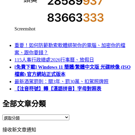
Screenshot
重要！如何防範勒索軟體綁架你的電腦、加密你的檔
案、跟你要錢？
115人事行政總處2026行事曆、放假日
[免費下載] Windows 11 簡體/繁體中文版 光碟映像 (ISO
檔案) 官方網站正式版本
最新酒駕罰則：關3年、罰30萬、扣駕照牌照
【注音符號】轉【漢語拼音】字母對照表
全部文章分類
全
部
接收新文章通知
文