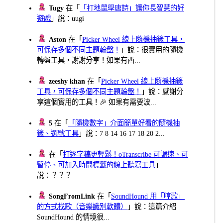
Tugy
在「
「打地鼠學唐詩」讓你長智慧的好
遊戲
」說：uugi
Aston
在「
Picker Wheel 線上隨機抽籤工具，
可保存多個不同主題輪盤！
」說：很實用的隨機
轉盤工具，謝謝分享！如果有西...
zeeshy khan
在「
Picker Wheel 線上隨機抽籤
工具，可保存多個不同主題輪盤！
」說：感謝分
享這個實用的工具！🎉 如果有需要波...
5
在「
「隨機數字」介面簡單好看的隨機抽
籤、選號工具
」說：7 8 14 16 17 18 20 2...
在「
打逐字稿更輕鬆！oTranscribe 可調速、可
暫停、可加入時間標籤的線上聽寫工具
」
說：？？？
SongFromLink
在「
SoundHound 用「哼歌」
的方式找歌（音樂識別軟體）
」說：這篇介紹
SoundHound 的情境很...