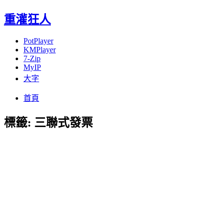
重灌狂人
PotPlayer
KMPlayer
7-Zip
MyIP
大字
Menu
Skip
首頁
to
content
標籤:
三聯式發票