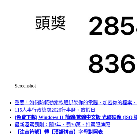
Screenshot
重要！如何防範勒索軟體綁架你的電腦、加密你的檔案、
115人事行政總處2026行事曆、放假日
[免費下載] Windows 11 簡體/繁體中文版 光碟映像 (IS
最新酒駕罰則：關3年、罰30萬、扣駕照牌照
【注音符號】轉【漢語拼音】字母對照表