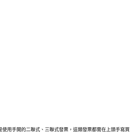
是使用手開的二聯式、三聯式發票，這類發票都需在上頭手寫買