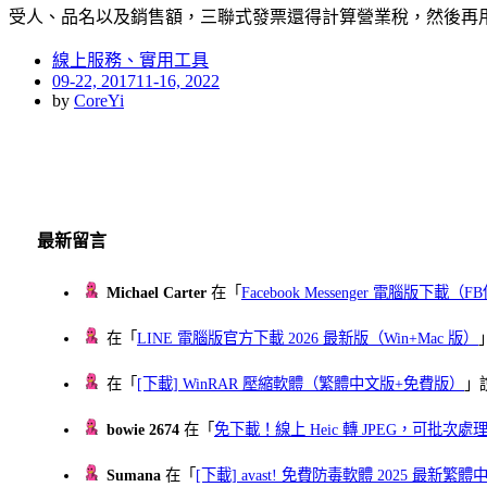
受人、品名以及銷售額，三聯式發票還得計算營業稅，然後再
線上服務、實用工具
Posted
09-22, 2017
11-16, 2022
on
by
CoreYi
最新留言
Michael Carter
在「
Facebook Messenger 電腦版下載
在「
LINE 電腦版官方下載 2026 最新版（Win+Mac 版）
在「
[下載] WinRAR 壓縮軟體（繁體中文版+免費版）
」
bowie 2674
在「
免下載！線上 Heic 轉 JPEG，可批次處理最多 
Sumana
在「
[下載] avast! 免費防毒軟體 2025 最新繁