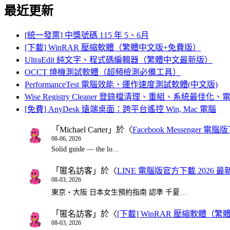
最近更新
[統一發票] 中獎號碼 115 年 5、6月
[下載] WinRAR 壓縮軟體（繁體中文版+免費版）
UltraEdit 純文字、程式碼編輯器（繁體中文最新版）
OCCT 燒機測試軟體（超頻檢測必備工具）
PerformanceTest 電腦效能、運作速度測試軟體(中文版)
Wise Registry Cleaner 登錄檔清理、重組、系統最佳
[免費] AnyDesk 遠端桌面：跨平台遙控 Win, Mac 電腦
「
Michael Carter
」於〈
Facebook Messenger
08-06, 2026
Solid guide — the lo…
「
匿名訪客
」於〈
LINE 電腦版官方下載 2026 最
08-03, 2026
東京・大阪 日本女生預約指南 認準 千夏…
「
匿名訪客
」於〈
[下載] WinRAR 壓縮軟體（
08-03, 2026