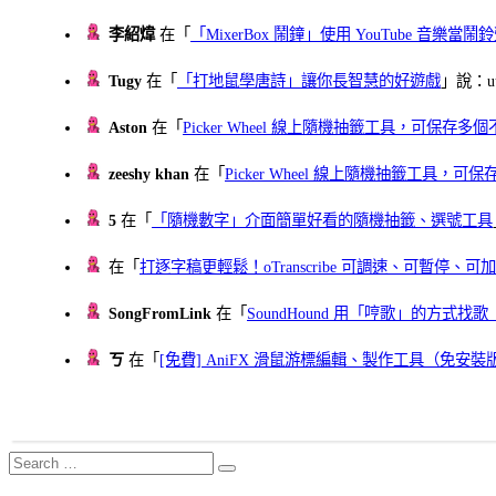
李紹煒
在「
「MixerBox 鬧鐘」使用 YouTube 音樂
Tugy
在「
「打地鼠學唐詩」讓你長智慧的好遊戲
」說：uu
Aston
在「
Picker Wheel 線上隨機抽籤工具，可保存
zeeshy khan
在「
Picker Wheel 線上隨機抽籤工具，
5
在「
「隨機數字」介面簡單好看的隨機抽籤、選號工具
在「
打逐字稿更輕鬆！oTranscribe 可調速、可暫停
SongFromLink
在「
SoundHound 用「哼歌」的方式
ㄎ
在「
[免費] AniFX 滑鼠游標編輯、製作工具（免安裝
Search
Search
for: