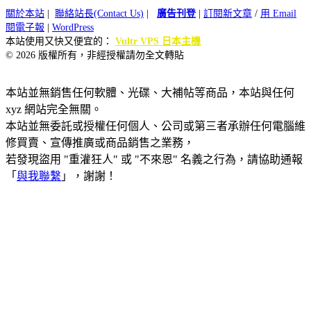
關於本站
|
聯絡站長(Contact Us)
|
廣告刊登
|
訂閱新文章
/
用 Email
閱電子報
|
WordPress
本站使用又快又便宜的：
Vultr VPS 日本主機
© 2026 版權所有，非經授權請勿全文轉貼
本站並無銷售任何軟體、光碟、大補帖等商品，本站與任何
xyz 網站完全無關。
本站並無委託或授權任何個人、公司或第三者承辦任何電腦維
修買賣、宣傳推廣或商品銷售之業務，
若發現盜用 "重灌狂人" 或 "不來恩" 名義之行為，請協助通報
「
與我聯繫
」，謝謝！