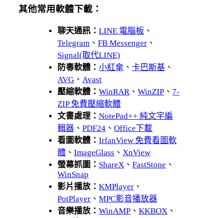
其他常用軟體下載：
聊天通訊：
LINE 電腦板
、
Telegram
、
FB Messenger
、
Signal(取代LINE)
防毒軟體：
小紅傘
、
卡巴斯基
、
AVG
、
Avast
壓縮軟體：
WinRAR
、
WinZIP
、
7-
ZIP 免費壓縮軟體
文書處理：
NotePad++ 純文字編
輯器
、
PDF24
、
Office下載
看圖軟體：
IrfanView 免費看圖軟
體
、
ImageGlass
、
XnView
螢幕抓圖：
ShareX
、
FastStone
、
WinSnap
影片播放：
KMPlayer
、
PotPlayer
、
MPC影音播放器
音樂播放：
WinAMP
、
KKBOX
、