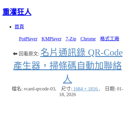
重灌狂人
Menu
Skip
首頁
to
content
PotPlayer
KMPlayer
7-Zip
Chrome
格式工廠
名片通訊錄 QR-Code
⬅ 回看原文:
產生器，掃條碼自動加聯絡
人
檔名: vcard-qrcode-03
,
尺寸:
1684 × 1816
,
日期:
01-
18, 2026