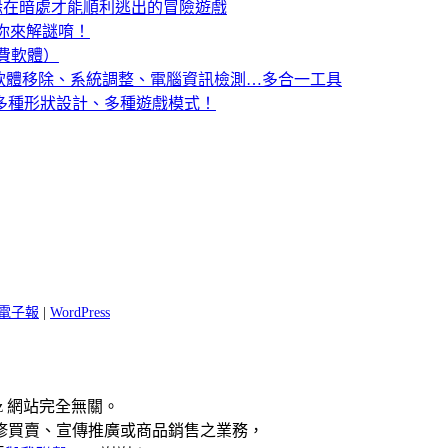
h」躲在暗處才能順利逃出的冒險遊戲
等你來解謎唷！
免費軟體）
最佳化、軟體移除、系統調整、電腦資訊檢測…多合一工具
，多種形狀設計、多種遊戲模式！
 閱電子報
|
WordPress
z 網站完全無關。
修買賣、宣傳推廣或商品銷售之業務，