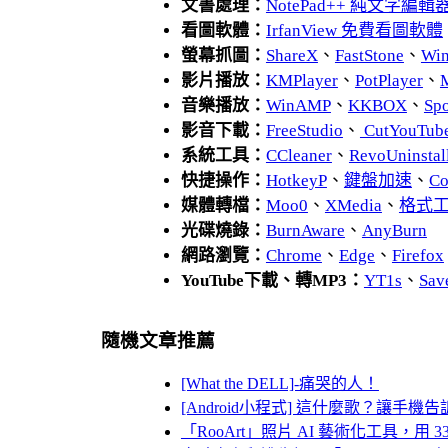
文書處理：
NotePad++ 純文字編輯
看圖軟體：
IrfanView 免費看圖軟體
螢幕抓圖：
ShareX
、
FastStone
、
Wi
影片播放：
KMPlayer
、
PotPlayer
、
音樂播放：
WinAMP
、
KKBOX
、
Spo
影音下載：
FreeStudio
、
CutYouTub
系統工具：
CCleaner
、
RevoUnins
快捷操作：
HotkeyP
、
鍵盤加速
、
Co
媒體轉檔：
Moo0
、
XMedia
、
格式
光碟燒錄：
BurnAware
、
AnyBurn
網路瀏覽：
Chrome
、
Edge
、
Firefox
YouTube下載、轉MP3：
YT1s
、
Sav
隨機文章推薦
[What the DELL]-痛哭的人！
[Android小程式] 這什麼歌？讓手機
「RooArt」照片 AI 藝術化工具，