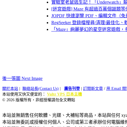
實驗室老鼠逃生記！「Underwatc
[迷宮遊戲] Maze 有超過百萬個謎題
JOPDF 快速瀏覽 PDF、編輯文件（
RegSeeker 登錄檔搜尋/清理/
「Maze」絢麗夢幻的星空迷宮遊戲
後一張圖 Next Image
關於本站
|
聯絡站長(Contact Us)
|
廣告刊登
|
訂閱新文章
/
用 Email
本站使用又快又便宜的：
Vultr VPS 日本主機
© 2026 版權所有，非經授權請勿全文轉貼
本站並無銷售任何軟體、光碟、大補帖等商品，本站與任何 xy
本站並無委託或授權任何個人、公司或第三者承辦任何電腦維