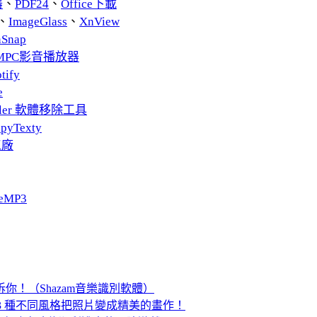
器
、
PDF24
、
Office下載
、
ImageGlass
、
XnView
nSnap
MPC影音播放器
tify
e
taller 軟體移除工具
pyTexty
工廠
eMP3
告訴你！（Shazam音樂識別軟體）
用 33 種不同風格把照片變成精美的畫作！