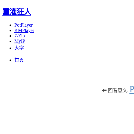
重灌狂人
PotPlayer
KMPlayer
7-Zip
MyIP
大字
Menu
Skip
首頁
to
content
⬅ 回看原文: