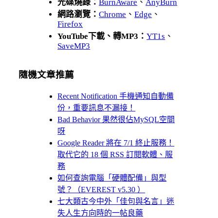
光碟燒錄：
BurnAware
、
AnyBurn
網路瀏覽：
Chrome
、
Edge
、
Firefox
YouTube下載、轉MP3：
YT1s
、
SaveMP3
隨機文章推薦
Recent Notification 手機通知自動備
份，重要訊息不漏接！
Bad Behavior 果然很佔MySQL空間
呀
Google Reader 將在 7/1 終止服務！
取代它的 18 個 RSS 訂閱軟體、服
務
如何查詢電腦「硬體配備」與型
號？（EVEREST v5.30 ）
七大類古今中外「佳句與名言」迷
失人生方向時的一帖良藥