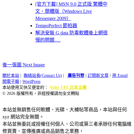
[官方下載] MSN 9.0 正式版 繁體中
文、簡體版（Windows Live
Messenger 2009）
TempoPerfect 節拍器
解決安裝 G data 防毒軟體後上網很
慢的問題….
後一張圖 Next Image
關於本站
|
聯絡站長(Contact Us)
|
廣告刊登
|
訂閱新文章
/
用 Email
閱電子報
|
WordPress
本站使用又快又便宜的：
Vultr VPS 日本主機
© 2026 版權所有，非經授權請勿全文轉貼
本站並無銷售任何軟體、光碟、大補帖等商品，本站與任何
xyz 網站完全無關。
本站並無委託或授權任何個人、公司或第三者承辦任何電腦維
修買賣、宣傳推廣或商品銷售之業務，