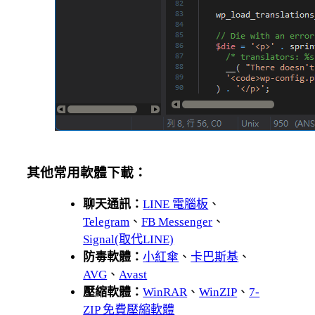
其他常用軟體下載：
聊天通訊：
LINE 電腦板
、
Telegram
、
FB Messenger
、
Signal(取代LINE)
防毒軟體：
小紅傘
、
卡巴斯基
、
AVG
、
Avast
壓縮軟體：
WinRAR
、
WinZIP
、
7-
ZIP 免費壓縮軟體