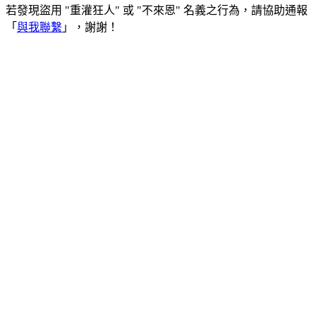
若發現盜用 "重灌狂人" 或 "不來恩" 名義之行為，請協助通報
「
與我聯繫
」，謝謝！