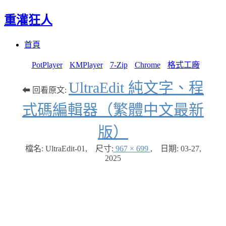
重灌狂人
Menu
Skip
首頁
to
content
PotPlayer
KMPlayer
7-Zip
Chrome
格式工廠
UltraEdit 純文字、程
⬅ 回看原文:
式碼編輯器（繁體中文最新
版）
檔名: UltraEdit-01
,
尺寸:
967 × 699
,
日期:
03-27,
2025