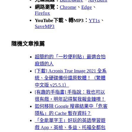
網路瀏覽：
Chrome
、
Edge
、
Firefox
YouTube下載、轉MP3：
YT1s
、
SaveMP3
隨機文章推薦
超簡約的「一秒便利貼」最適合怕
麻煩的人
[下載] Acronis True Image 2021 全系
統、全硬碟備份還原軟體！（繁體
中文版 v25.5.1）
[有趣的手指畫] 手指說：我也可以
很有戲，明年記得幫我報金鐘唷！
如何移除 Google 搜尋結果中「危害
隱私」的 Cache 暫存資料？
「全能單字王」好玩的英語學習遊
戲 App，英檢、多益、托福全都包