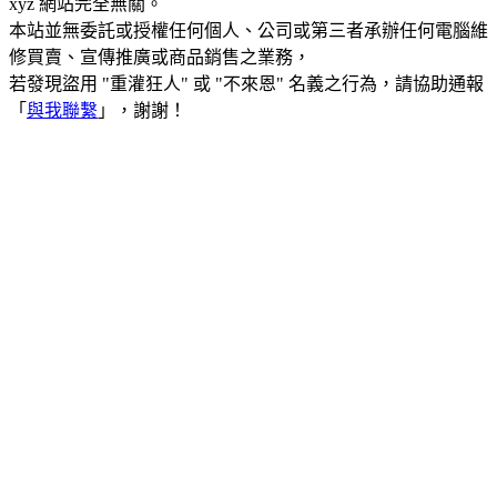
xyz 網站完全無關。
本站並無委託或授權任何個人、公司或第三者承辦任何電腦維
修買賣、宣傳推廣或商品銷售之業務，
若發現盜用 "重灌狂人" 或 "不來恩" 名義之行為，請協助通報
「
與我聯繫
」，謝謝！