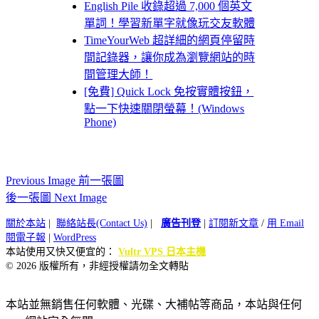
English Pile 收錄超過 7,000 個英文
單詞！學習新單字就像玩交友軟體
TimeYourWeb 超詳細的網頁停留時
間記錄器，讓你成為瀏覽網站的時
間管理大師！
[免費] Quick Lock 免按實體按鈕，
點一下快速關閉螢幕！(Windows
Phone)
Previous Image 前一張圖
後一張圖 Next Image
關於本站
|
聯絡站長(Contact Us)
|
廣告刊登
|
訂閱新文章
/
用 Email
閱電子報
|
WordPress
本站使用又快又便宜的：
Vultr VPS 日本主機
© 2026 版權所有，非經授權請勿全文轉貼
本站並無銷售任何軟體、光碟、大補帖等商品，本站與任何