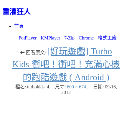
重灌狂人
Menu
Skip
首頁
to
content
PotPlayer
KMPlayer
7-Zip
Chrome
格式工廠
[好玩遊戲] Turbo
⬅ 回看原文:
Kids 衝吧！衝吧！充滿心機
的跑酷遊戲 ( Android )
檔名: turbokids_4
,
尺寸:
600 × 674
,
日期:
09-16,
2012