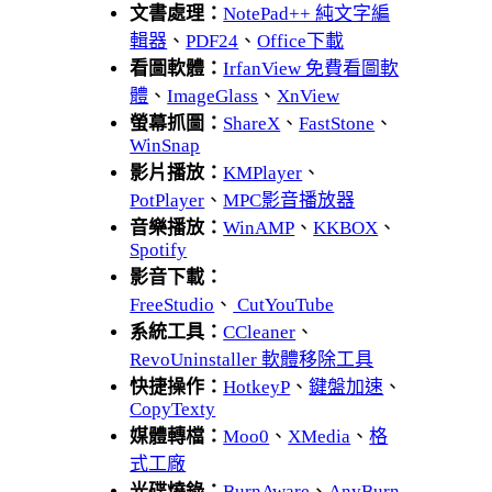
文書處理：
NotePad++ 純文字編
輯器
、
PDF24
、
Office下載
看圖軟體：
IrfanView 免費看圖軟
體
、
ImageGlass
、
XnView
螢幕抓圖：
ShareX
、
FastStone
、
WinSnap
影片播放：
KMPlayer
、
PotPlayer
、
MPC影音播放器
音樂播放：
WinAMP
、
KKBOX
、
Spotify
影音下載：
FreeStudio
、
CutYouTube
系統工具：
CCleaner
、
RevoUninstaller 軟體移除工具
快捷操作：
HotkeyP
、
鍵盤加速
、
CopyTexty
媒體轉檔：
Moo0
、
XMedia
、
格
式工廠
光碟燒錄：
BurnAware
、
AnyBurn