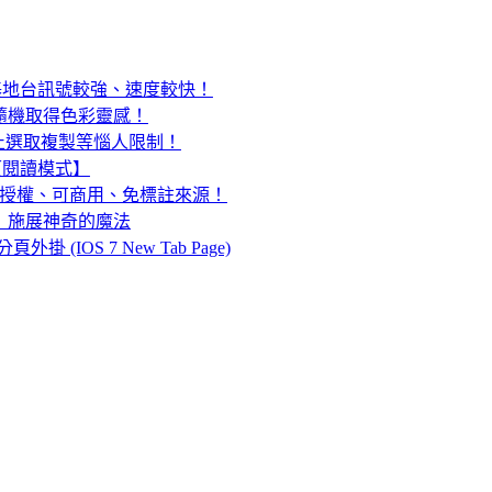
 Wifi 基地台訊號較強、速度較快！
合，可隨機取得色彩靈感！
止選取複製等惱人限制！
入【閱讀模式】
C0 授權、可商用、免標註來源！
b」施展神奇的魔法
頁外掛 (IOS 7 New Tab Page)