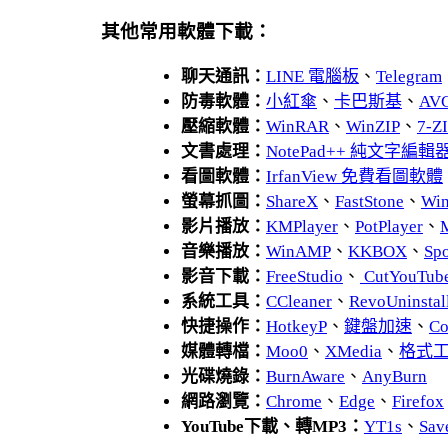
其他常用軟體下載：
聊天通訊：
LINE 電腦板
、
Telegram
防毒軟體：
小紅傘
、
卡巴斯基
、
AV
壓縮軟體：
WinRAR
、
WinZIP
、
7-
文書處理：
NotePad++ 純文字編輯
看圖軟體：
IrfanView 免費看圖軟體
螢幕抓圖：
ShareX
、
FastStone
、
Wi
影片播放：
KMPlayer
、
PotPlayer
、
音樂播放：
WinAMP
、
KKBOX
、
Spo
影音下載：
FreeStudio
、
CutYouTub
系統工具：
CCleaner
、
RevoUnins
快捷操作：
HotkeyP
、
鍵盤加速
、
Co
媒體轉檔：
Moo0
、
XMedia
、
格式
光碟燒錄：
BurnAware
、
AnyBurn
網路瀏覽：
Chrome
、
Edge
、
Firefox
YouTube下載、轉MP3：
YT1s
、
Sav