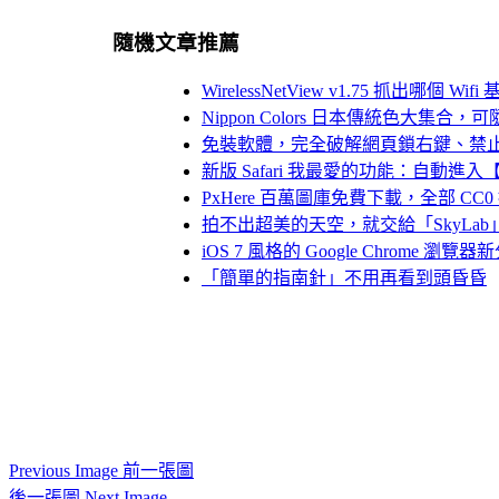
隨機文章推薦
WirelessNetView v1.75 抓出哪個
Nippon Colors 日本傳統色大集
免裝軟體，完全破解網頁鎖右鍵、禁
新版 Safari 我最愛的功能：自動進
PxHere 百萬圖庫免費下載，全部 C
拍不出超美的天空，就交給「SkyLa
iOS 7 風格的 Google Chrome 瀏覽器新分
「簡單的指南針」不用再看到頭昏昏
Previous Image 前一張圖
後一張圖 Next Image