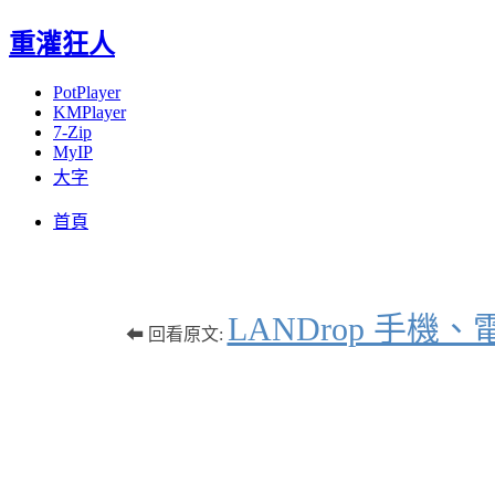
重灌狂人
PotPlayer
KMPlayer
7-Zip
MyIP
大字
Menu
Skip
首頁
to
content
LANDrop 手機、
⬅ 回看原文: