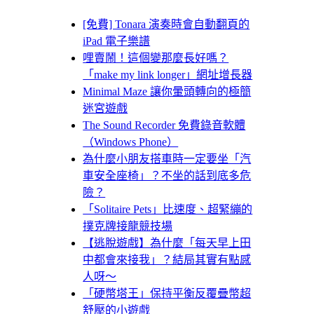
[免費] Tonara 演奏時會自動翻頁的
iPad 電子樂譜
哩賣鬧！這個變那麼長好嗎？
「make my link longer」網址增長器
Minimal Maze 讓你暈頭轉向的極簡
迷宮遊戲
The Sound Recorder 免費錄音軟體
（Windows Phone）
為什麼小朋友搭車時一定要坐「汽
車安全座椅」？不坐的話到底多危
險？
「Solitaire Pets」比速度、超緊繃的
撲克牌接龍競技場
【逃脫遊戲】為什麼「每天早上田
中都會來接我」？結局其實有點感
人呀～
「硬幣塔王」保持平衡反覆疊幣超
舒壓的小遊戲