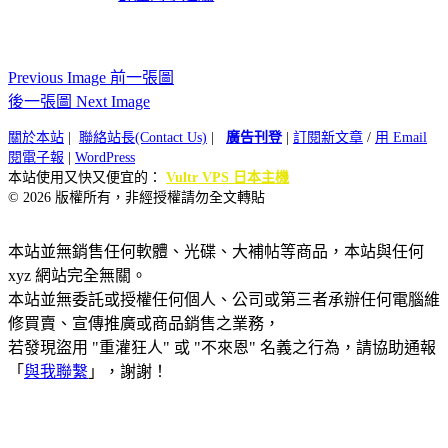
Previous Image 前一張圖
後一張圖 Next Image
關於本站
|
聯絡站長(Contact Us)
|
廣告刊登
|
訂閱新文章
/
用 Email
閱電子報
|
WordPress
本站使用又快又便宜的：
Vultr VPS 日本主機
© 2026 版權所有，非經授權請勿全文轉貼
本站並無銷售任何軟體、光碟、大補帖等商品，本站與任何
xyz 網站完全無關。
本站並無委託或授權任何個人、公司或第三者承辦任何電腦維
修買賣、宣傳推廣或商品銷售之業務，
若發現盜用 "重灌狂人" 或 "不來恩" 名義之行為，請協助通報
「
與我聯繫
」，謝謝！