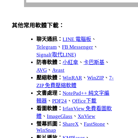
其他常用軟體下載：
聊天通訊：
LINE 電腦板
、
Telegram
、
FB Messenger
、
Signal(取代LINE)
防毒軟體：
小紅傘
、
卡巴斯基
、
AVG
、
Avast
壓縮軟體：
WinRAR
、
WinZIP
、
7-
ZIP 免費壓縮軟體
文書處理：
NotePad++ 純文字編
輯器
、
PDF24
、
Office下載
看圖軟體：
IrfanView 免費看圖軟
體
、
ImageGlass
、
XnView
螢幕抓圖：
ShareX
、
FastStone
、
WinSnap
影片播放：
KMPlayer
、