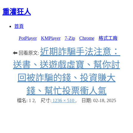
重灌狂人
Menu
Skip
首頁
to
content
PotPlayer
KMPlayer
7-Zip
Chrome
格式工廠
近期詐騙手法注意：
⬅ 回看原文:
送書、送遊戲虛寶、幫你討
回被詐騙的錢、投資賺大
錢、幫忙投票衝人氣
檔名: 1 2
,
尺寸:
1236 × 510
,
日期:
02-18, 2025