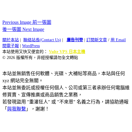
Previous Image 前一張圖
後一張圖 Next Image
關於本站
|
聯絡站長(Contact Us)
|
廣告刊登
|
訂閱新文章
/
用 Email
閱電子報
|
WordPress
本站使用又快又便宜的：
Vultr VPS 日本主機
© 2026 版權所有，非經授權請勿全文轉貼
本站並無銷售任何軟體、光碟、大補帖等商品，本站與任何
xyz 網站完全無關。
本站並無委託或授權任何個人、公司或第三者承辦任何電腦維
修買賣、宣傳推廣或商品銷售之業務，
若發現盜用 "重灌狂人" 或 "不來恩" 名義之行為，請協助通報
「
與我聯繫
」，謝謝！