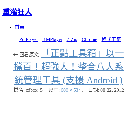
重灌狂人
Menu
Skip
首頁
to
content
PotPlayer
KMPlayer
7-Zip
Chrome
格式工廠
「正點工具箱」以一
⬅ 回看原文:
擋百！超強大！整合八大系
統管理工具 (支援 Android )
檔名: zdbox_5
,
尺寸:
600 × 534
,
日期:
08-22, 2012