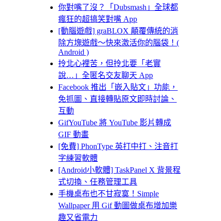
你對嘴了沒？「Dubsmash」全球都
瘋狂的超搞笑對嘴 App
[動腦遊戲] graBLOX 顛覆傳統的消
除方塊遊戲～快來激活你的腦袋！(
Android )
拎北心裡苦，但拎北要「老實
說…」全匿名交友聊天 App
Facebook 推出「嵌入貼文」功能，
免抓圖、直接轉貼原文即時討論、
互動
GifYouTube 將 YouTube 影片轉成
GIF 動畫
[免費] PhonType 英打中打、注音打
字練習軟體
[Android小軟體] TaskPanel X 背景程
式切換、任務管理工具
手機桌布也不甘寂寞！Simple
Wallpaper 用 Gif 動圖做桌布增加樂
趣又省電力