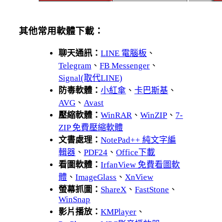
其他常用軟體下載：
聊天通訊：
LINE 電腦板
、
Telegram
、
FB Messenger
、
Signal(取代LINE)
防毒軟體：
小紅傘
、
卡巴斯基
、
AVG
、
Avast
壓縮軟體：
WinRAR
、
WinZIP
、
7-
ZIP 免費壓縮軟體
文書處理：
NotePad++ 純文字編
輯器
、
PDF24
、
Office下載
看圖軟體：
IrfanView 免費看圖軟
體
、
ImageGlass
、
XnView
螢幕抓圖：
ShareX
、
FastStone
、
WinSnap
影片播放：
KMPlayer
、