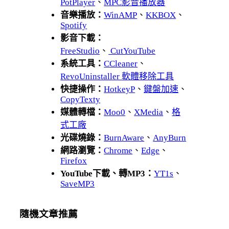
PotPlayer
、
MPC影音播放器
音樂播放：
WinAMP
、
KKBOX
、
Spotify
影音下載：
FreeStudio
、
CutYouTube
系統工具：
CCleaner
、
RevoUninstaller 軟體移除工具
快捷操作：
HotkeyP
、
鍵盤加速
、
CopyTexty
媒體轉檔：
Moo0
、
XMedia
、
格
式工廠
光碟燒錄：
BurnAware
、
AnyBurn
網路瀏覽：
Chrome
、
Edge
、
Firefox
YouTube下載、轉MP3：
YT1s
、
SaveMP3
隨機文章推薦