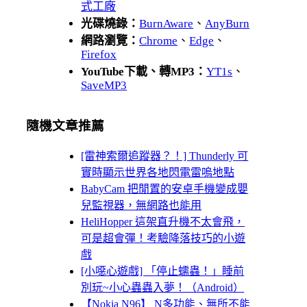
式工廠
光碟燒錄：
BurnAware
、
AnyBurn
網路瀏覽：
Chrome
、
Edge
、
Firefox
YouTube下載、轉MP3：
YT1s
、
SaveMP3
隨機文章推薦
[雷神索爾追蹤器？！] Thunderly 可
實時顯示世界各地閃電雷嗚地點
BabyCam 把閒置的安卓手機變成嬰
兒監視器，無網路也能用
HeliHopper 這架直升機不太會飛，
可是超會彈！考驗降落技巧的小遊
戲
[小噁心遊戲] 「停止蠕蟲！」睡前
別玩~小心蟲蟲入夢！（Android）
【Nokia N96】 N多功能、無所不能