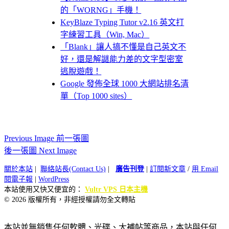
的「WORNG」手機！
KeyBlaze Typing Tutor v2.16 英文打
字練習工具（Win, Mac）
「Blank」讓人搞不懂是自己英文不
好，還是解謎能力差的文字型密室
逃脫遊戲！
Google 發佈全球 1000 大網站排名清
單（Top 1000 sites）
Previous Image 前一張圖
後一張圖 Next Image
關於本站
|
聯絡站長(Contact Us)
|
廣告刊登
|
訂閱新文章
/
用 Email
閱電子報
|
WordPress
本站使用又快又便宜的：
Vultr VPS 日本主機
© 2026 版權所有，非經授權請勿全文轉貼
本站並無銷售任何軟體、光碟、大補帖等商品，本站與任何