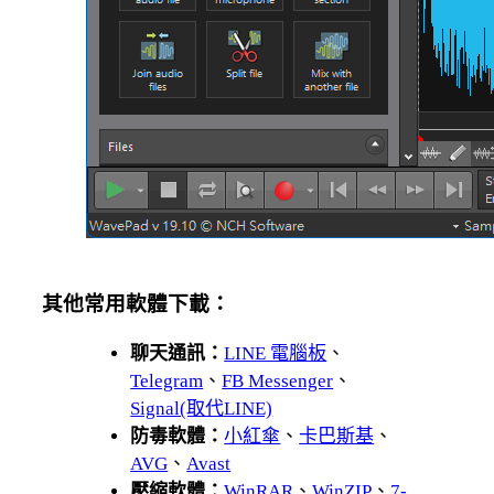
其他常用軟體下載：
聊天通訊：
LINE 電腦板
、
Telegram
、
FB Messenger
、
Signal(取代LINE)
防毒軟體：
小紅傘
、
卡巴斯基
、
AVG
、
Avast
壓縮軟體：
WinRAR
、
WinZIP
、
7-