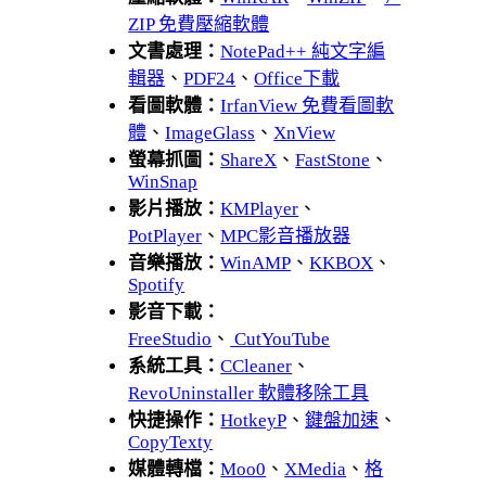
ZIP 免費壓縮軟體
文書處理：
NotePad++ 純文字編
輯器
、
PDF24
、
Office下載
看圖軟體：
IrfanView 免費看圖軟
體
、
ImageGlass
、
XnView
螢幕抓圖：
ShareX
、
FastStone
、
WinSnap
影片播放：
KMPlayer
、
PotPlayer
、
MPC影音播放器
音樂播放：
WinAMP
、
KKBOX
、
Spotify
影音下載：
FreeStudio
、
CutYouTube
系統工具：
CCleaner
、
RevoUninstaller 軟體移除工具
快捷操作：
HotkeyP
、
鍵盤加速
、
CopyTexty
媒體轉檔：
Moo0
、
XMedia
、
格