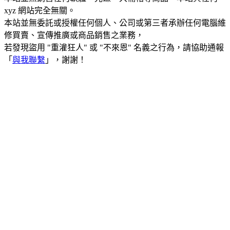
xyz 網站完全無關。
本站並無委託或授權任何個人、公司或第三者承辦任何電腦維
修買賣、宣傳推廣或商品銷售之業務，
若發現盜用 "重灌狂人" 或 "不來恩" 名義之行為，請協助通報
「
與我聯繫
」，謝謝！