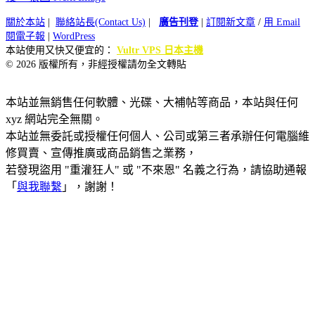
關於本站
|
聯絡站長(Contact Us)
|
廣告刊登
|
訂閱新文章
/
用 Email
閱電子報
|
WordPress
本站使用又快又便宜的：
Vultr VPS 日本主機
© 2026 版權所有，非經授權請勿全文轉貼
本站並無銷售任何軟體、光碟、大補帖等商品，本站與任何
xyz 網站完全無關。
本站並無委託或授權任何個人、公司或第三者承辦任何電腦維
修買賣、宣傳推廣或商品銷售之業務，
若發現盜用 "重灌狂人" 或 "不來恩" 名義之行為，請協助通報
「
與我聯繫
」，謝謝！