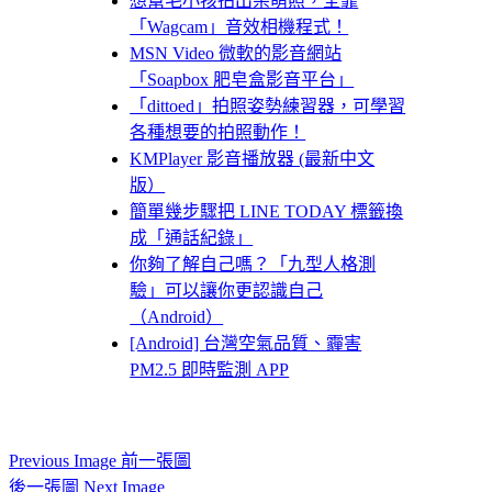
想幫毛小孩拍出呆萌照，全靠
「Wagcam」音效相機程式！
MSN Video 微軟的影音網站
「Soapbox 肥皂盒影音平台」
「dittoed」拍照姿勢練習器，可學習
各種想要的拍照動作！
KMPlayer 影音播放器 (最新中文
版）
簡單幾步驟把 LINE TODAY 標籤換
成「通話紀錄」
你夠了解自己嗎？「九型人格測
驗」可以讓你更認識自己
（Android）
[Android] 台灣空氣品質、霾害
PM2.5 即時監測 APP
Previous Image 前一張圖
後一張圖 Next Image