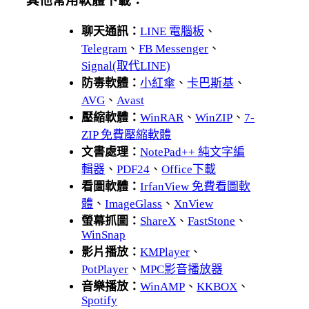
其他常用軟體下載：
聊天通訊：
LINE 電腦板
、
Telegram
、
FB Messenger
、
Signal(取代LINE)
防毒軟體：
小紅傘
、
卡巴斯基
、
AVG
、
Avast
壓縮軟體：
WinRAR
、
WinZIP
、
7-
ZIP 免費壓縮軟體
文書處理：
NotePad++ 純文字編
輯器
、
PDF24
、
Office下載
看圖軟體：
IrfanView 免費看圖軟
體
、
ImageGlass
、
XnView
螢幕抓圖：
ShareX
、
FastStone
、
WinSnap
影片播放：
KMPlayer
、
PotPlayer
、
MPC影音播放器
音樂播放：
WinAMP
、
KKBOX
、
Spotify