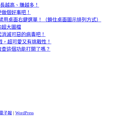
越飽、長越高、賺越多！
便做個好事吧！
圖示，禁用桌面右鍵選單！（鎖住桌面圖示排列方式）
寸的超大圖檔
起消滅可惡的病毒吧！
夫遊戲，超可愛又有挑戰性！
檢查這個功能打開了嗎？
 閱電子報
|
WordPress