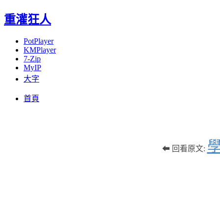
重灌狂人
PotPlayer
KMPlayer
7-Zip
MyIP
大字
Menu
Skip
首頁
to
content
學
⬅ 回看原文: