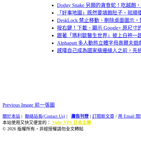
Dodgy Snake 另類的貪食蛇！吃
「好事地圖」既然要填飽肚子，就順
DeskLock 禁止移動、刪除桌面
按右鍵！下載、顯示 Google+ 原尺
跟著「瑪利歐醫生世界」披上白袍一
Alphaputt 多人動態立體字母高爾
感嘆自己成為國家級邊緣人之前，先
Previous Image 前一張圖
關於本站
|
聯絡站長(Contact Us)
|
廣告刊登
|
訂閱新文章
/
用 Email
本站使用又快又便宜的：
Vultr VPS 日本主機
© 2026 版權所有，非經授權請勿全文轉貼