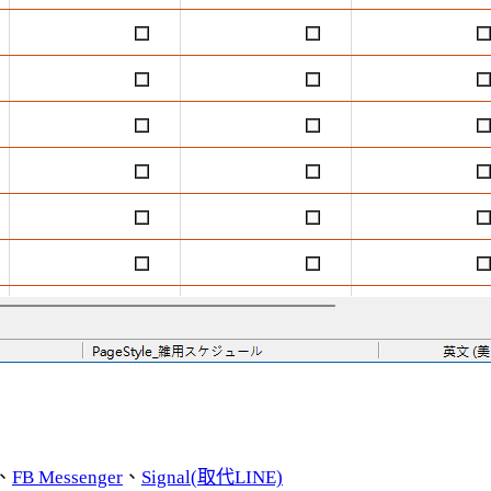
、
FB Messenger
、
Signal(取代LINE)