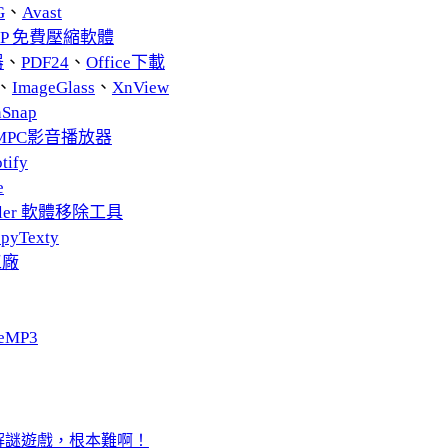
G
、
Avast
ZIP 免費壓縮軟體
器
、
PDF24
、
Office下載
、
ImageGlass
、
XnView
nSnap
MPC影音播放器
tify
e
taller 軟體移除工具
pyTexty
工廠
eMP3
食鳥解謎遊戲，根本難啊！