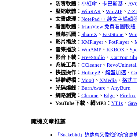
防毒軟體：
小紅傘
、
卡巴斯基
、
AV
壓縮軟體：
WinRAR
、
WinZIP
、
7-
文書處理：
NotePad++ 純文字編輯
看圖軟體：
IrfanView 免費看圖軟體
螢幕抓圖：
ShareX
、
FastStone
、
Wi
影片播放：
KMPlayer
、
PotPlayer
、
音樂播放：
WinAMP
、
KKBOX
、
Spo
影音下載：
FreeStudio
、
CutYouTub
系統工具：
CCleaner
、
RevoUnins
快捷操作：
HotkeyP
、
鍵盤加速
、
Co
媒體轉檔：
Moo0
、
XMedia
、
格式
光碟燒錄：
BurnAware
、
AnyBurn
網路瀏覽：
Chrome
、
Edge
、
Firefox
YouTube下載、轉MP3：
YT1s
、
Sav
隨機文章推薦
「Snakebird」這像鳥又像蛇的貪