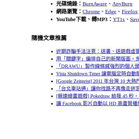
光碟燒錄：
BurnAware
、
AnyBurn
網路瀏覽：
Chrome
、
Edge
、
Firefox
YouTube下載、轉MP3：
YT1s
、
Sav
隨機文章推薦
近期詐騙手法注意：送書、送遊戲虛
用「關鍵字」編排自己的新聞版面，
「DRAWU」製作線條感強烈的個人
Vista Shutdown Timer 讓電腦
[Google Zeitgeist] 2011 
「台北車站通」讓你找路不再像走迷
[競速繪畫遊戲] Pokedraw 給我 
讓 Facebook 影片自動以 HD 高