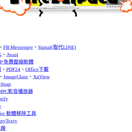
、
FB Messenger
、
Signal(取代LINE)
G
、
Avast
ZIP 免費壓縮軟體
器
、
PDF24
、
Office下載
、
ImageGlass
、
XnView
nSnap
MPC影音播放器
tify
e
taller 軟體移除工具
pyTexty
工廠