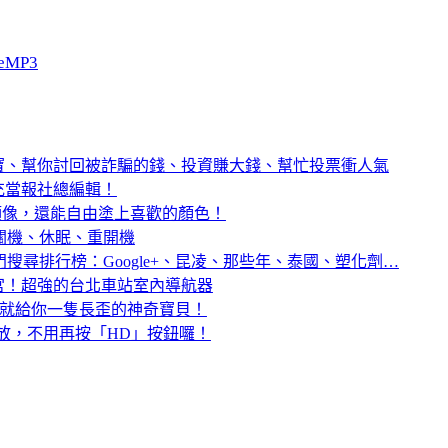
eMP3
寶、幫你討回被詐騙的錢、投資賺大錢、幫忙投票衝人氣
充當報社總編輯！
頭像，還能自由塗上喜歡的顏色！
定時自動關機、休眠、重開機
年台灣 10 大熱門搜尋排行榜：Google+、昆凌、那些年、泰國、塑化劑…
宮！超強的台北車站室內導航器
45 秒，就給你一隻長歪的神奇寶貝！
畫質播放，不用再按「HD」按鈕囉！