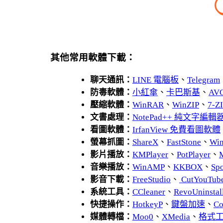
其他常用軟體下載：
聊天通訊：
LINE 電腦板
、
Telegram
防毒軟體：
小紅傘
、
卡巴斯基
、
AV
壓縮軟體：
WinRAR
、
WinZIP
、
7-
文書處理：
NotePad++ 純文字編輯
看圖軟體：
IrfanView 免費看圖軟體
螢幕抓圖：
ShareX
、
FastStone
、
Wi
影片播放：
KMPlayer
、
PotPlayer
、
音樂播放：
WinAMP
、
KKBOX
、
Spo
影音下載：
FreeStudio
、
CutYouTub
系統工具：
CCleaner
、
RevoUnins
快捷操作：
HotkeyP
、
鍵盤加速
、
Co
媒體轉檔：
Moo0
、
XMedia
、
格式