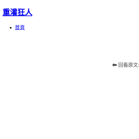
重灌狂人
Menu
Skip
首頁
to
content
⬅ 回看原文