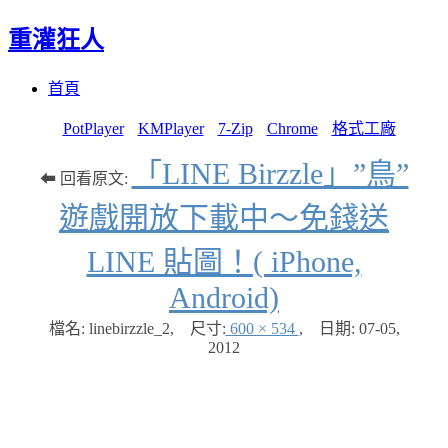
重灌狂人
Menu
Skip
首頁
to
content
PotPlayer
KMPlayer
7-Zip
Chrome
格式工廠
「LINE Birzzle」”鳥”
⬅ 回看原文:
遊戲開放下載中～免錢送
LINE 貼圖！( iPhone,
Android)
檔名: linebirzzle_2
,
尺寸:
600 × 534
,
日期:
07-05,
2012