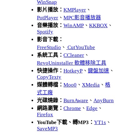
WinSnap
影片播放：
KMPlayer
、
PotPlayer
、
MPC影音播放器
音樂播放：
WinAMP
、
KKBOX
、
Spotify
影音下載：
FreeStudio
、
CutYouTube
系統工具：
CCleaner
、
RevoUninstaller 軟體移除工具
快捷操作：
HotkeyP
、
鍵盤加速
、
CopyTexty
媒體轉檔：
Moo0
、
XMedia
、
格
式工廠
光碟燒錄：
BurnAware
、
AnyBurn
網路瀏覽：
Chrome
、
Edge
、
Firefox
YouTube下載、轉MP3：
YT1s
、
SaveMP3