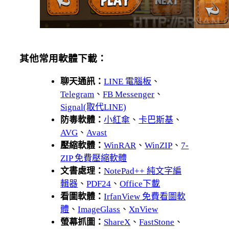
其他常用軟體下載：
聊天通訊：
LINE 電腦板
、
Telegram
、
FB Messenger
、
Signal(取代LINE)
防毒軟體：
小紅傘
、
卡巴斯基
、
AVG
、
Avast
壓縮軟體：
WinRAR
、
WinZIP
、
7-
ZIP 免費壓縮軟體
文書處理：
NotePad++ 純文字編
輯器
、
PDF24
、
Office下載
看圖軟體：
IrfanView 免費看圖軟
體
、
ImageGlass
、
XnView
螢幕抓圖：
ShareX
、
FastStone
、