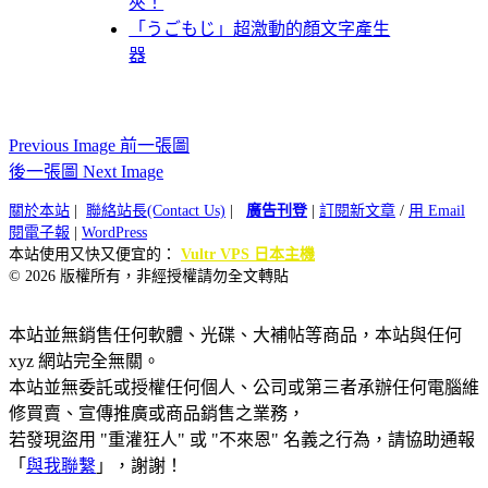
夾！
「うごもじ」超激動的顏文字產生
器
Previous Image 前一張圖
後一張圖 Next Image
關於本站
|
聯絡站長(Contact Us)
|
廣告刊登
|
訂閱新文章
/
用 Email
閱電子報
|
WordPress
本站使用又快又便宜的：
Vultr VPS 日本主機
© 2026 版權所有，非經授權請勿全文轉貼
本站並無銷售任何軟體、光碟、大補帖等商品，本站與任何
xyz 網站完全無關。
本站並無委託或授權任何個人、公司或第三者承辦任何電腦維
修買賣、宣傳推廣或商品銷售之業務，
若發現盜用 "重灌狂人" 或 "不來恩" 名義之行為，請協助通報
「
與我聯繫
」，謝謝！