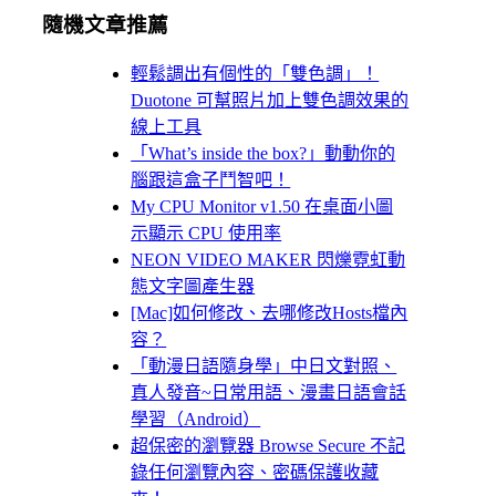
隨機文章推薦
輕鬆調出有個性的「雙色調」！
Duotone 可幫照片加上雙色調效果的
線上工具
「What’s inside the box?」動動你的
腦跟這盒子鬥智吧！
My CPU Monitor v1.50 在桌面小圖
示顯示 CPU 使用率
NEON VIDEO MAKER 閃爍霓虹動
態文字圖產生器
[Mac]如何修改、去哪修改Hosts檔內
容？
「動漫日語隨身學」中日文對照、
真人發音~日常用語、漫畫日語會話
學習（Android）
超保密的瀏覽器 Browse Secure 不記
錄任何瀏覽內容、密碼保護收藏