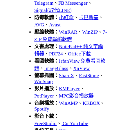
Telegram
、
FB Messenger
、
Signal(取代LINE)
防毒軟體：
小紅傘
、
卡巴斯基
、
AVG
、
Avast
壓縮軟體：
WinRAR
、
WinZIP
、
7-
ZIP 免費壓縮軟體
文書處理：
NotePad++ 純文字編
輯器
、
PDF24
、
Office下載
看圖軟體：
IrfanView 免費看圖軟
體
、
ImageGlass
、
XnView
螢幕抓圖：
ShareX
、
FastStone
、
WinSnap
影片播放：
KMPlayer
、
PotPlayer
、
MPC影音播放器
音樂播放：
WinAMP
、
KKBOX
、
Spotify
影音下載：
FreeStudio
、
CutYouTube