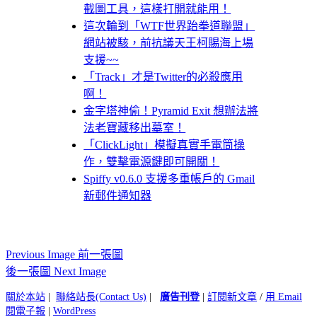
截圖工具，這樣打開就能用！
這次輪到「WTF世界跆拳道聯盟」
網站被駭，前抗議天王柯賜海上場
支援~~
「Track」才是Twitter的必殺應用
啊！
金字塔神偷！Pyramid Exit 想辦法將
法老寶藏移出墓室！
「ClickLight」模擬真實手電筒操
作，雙擊電源鍵即可開關！
Spiffy v0.6.0 支援多重帳戶的 Gmail
新郵件通知器
Previous Image 前一張圖
後一張圖 Next Image
關於本站
|
聯絡站長(Contact Us)
|
廣告刊登
|
訂閱新文章
/
用 Email
閱電子報
|
WordPress