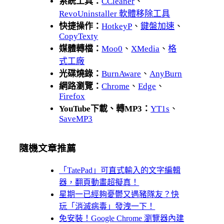
系統工具：
CCleaner
、
RevoUninstaller 軟體移除工具
快捷操作：
HotkeyP
、
鍵盤加速
、
CopyTexty
媒體轉檔：
Moo0
、
XMedia
、
格
式工廠
光碟燒錄：
BurnAware
、
AnyBurn
網路瀏覽：
Chrome
、
Edge
、
Firefox
YouTube下載、轉MP3：
YT1s
、
SaveMP3
隨機文章推薦
「TatePad」可直式輸入的文字編輯
器，翻頁動畫超擬真！
星期一已經夠憂鬱又遇豬隊友？快
玩「消滅病毒」發洩一下！
免安裝！Google Chrome 瀏覽器內建