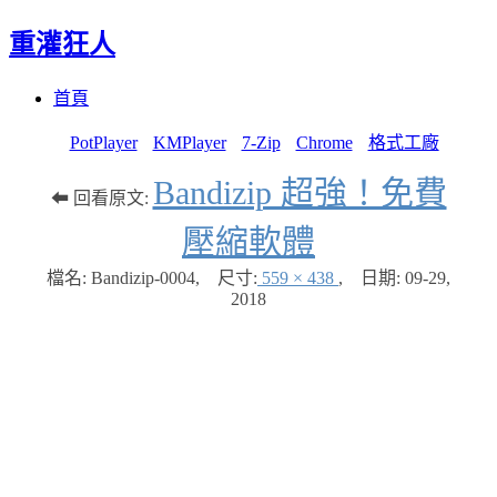
重灌狂人
Menu
Skip
首頁
to
content
PotPlayer
KMPlayer
7-Zip
Chrome
格式工廠
Bandizip 超強！免費
⬅ 回看原文:
壓縮軟體
檔名: Bandizip-0004
,
尺寸:
559 × 438
,
日期:
09-29,
2018