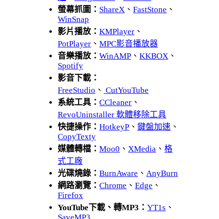
螢幕抓圖：
ShareX
、
FastStone
、
WinSnap
影片播放：
KMPlayer
、
PotPlayer
、
MPC影音播放器
音樂播放：
WinAMP
、
KKBOX
、
Spotify
影音下載：
FreeStudio
、
CutYouTube
系統工具：
CCleaner
、
RevoUninstaller 軟體移除工具
快捷操作：
HotkeyP
、
鍵盤加速
、
CopyTexty
媒體轉檔：
Moo0
、
XMedia
、
格
式工廠
光碟燒錄：
BurnAware
、
AnyBurn
網路瀏覽：
Chrome
、
Edge
、
Firefox
YouTube下載、轉MP3：
YT1s
、
SaveMP3