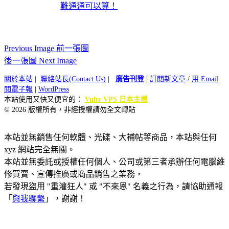
難通通可以算！
Previous Image 前一張圖
後一張圖 Next Image
關於本站
|
聯絡站長(Contact Us)
|
廣告刊登
|
訂閱新文章
/
用 Email
閱電子報
|
WordPress
本站使用又快又便宜的：
Vultr VPS 日本主機
© 2026 版權所有，非經授權請勿全文轉貼
本站並無銷售任何軟體、光碟、大補帖等商品，本站與任何
xyz 網站完全無關。
本站並無委託或授權任何個人、公司或第三者承辦任何電腦維
修買賣、宣傳推廣或商品銷售之業務，
若發現盜用 "重灌狂人" 或 "不來恩" 名義之行為，請協助通報
「
與我聯繫
」，謝謝！