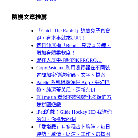
隨機文章推薦
「Catch The Rabbit」這隻兔子真會
跑，有本事就來抓吧！
每日伸展操「Bend」只要 4 分鐘，
增加身體柔軟度！
混在人群中拍照的KERORO…
CopyPaste.me 利用瀏覽器在不同裝
置間加密傳送密碼、文字、檔案
Palette 系列相機濾鏡 App，夢幻巴
黎、純潔蒂芙尼、清新奈良
Fill me up 看似不變卻變化多端的方
塊拼圖遊戲
iPad遊戲：Glide Hockey HD 我進你
的洞、你進我的洞
「愛塔羅」有多種占卜牌陣，每日
運勢、感情、財運、工作、選擇困