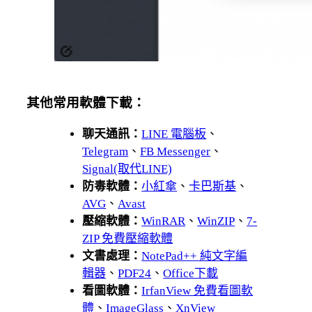
其他常用軟體下載：
聊天通訊：
LINE 電腦板
、
Telegram
、
FB Messenger
、
Signal(取代LINE)
防毒軟體：
小紅傘
、
卡巴斯基
、
AVG
、
Avast
壓縮軟體：
WinRAR
、
WinZIP
、
7-
ZIP 免費壓縮軟體
文書處理：
NotePad++ 純文字編
輯器
、
PDF24
、
Office下載
看圖軟體：
IrfanView 免費看圖軟
體
、
ImageGlass
、
XnView