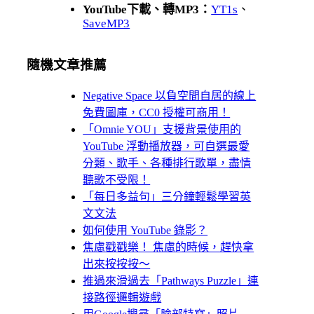
YouTube下載、轉MP3：
YT1s
、
SaveMP3
隨機文章推薦
Negative Space 以負空間自居的線上
免費圖庫，CC0 授權可商用！
「Omnie YOU」支援背景使用的
YouTube 浮動播放器，可自選最愛
分類、歌手、各種排行歌單，盡情
聽歌不受限！
「每日多益句」三分鐘輕鬆學習英
文文法
如何使用 YouTube 錄影？
焦慮戳戳樂！ 焦慮的時候，趕快拿
出來按按按～
推過來滑過去「Pathways Puzzle」連
接路徑邏輯遊戲