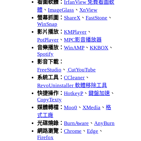
看圖軟體：
IrfanView 免費看圖軟
體
、
ImageGlass
、
XnView
螢幕抓圖：
ShareX
、
FastStone
、
WinSnap
影片播放：
KMPlayer
、
PotPlayer
、
MPC影音播放器
音樂播放：
WinAMP
、
KKBOX
、
Spotify
影音下載：
FreeStudio
、
CutYouTube
系統工具：
CCleaner
、
RevoUninstaller 軟體移除工具
快捷操作：
HotkeyP
、
鍵盤加速
、
CopyTexty
媒體轉檔：
Moo0
、
XMedia
、
格
式工廠
光碟燒錄：
BurnAware
、
AnyBurn
網路瀏覽：
Chrome
、
Edge
、
Firefox