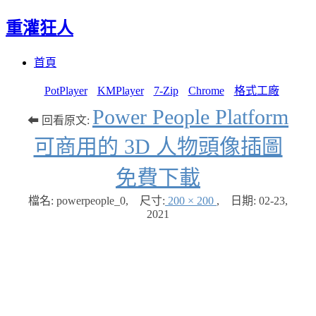
重灌狂人
Menu
Skip
首頁
to
content
PotPlayer
KMPlayer
7-Zip
Chrome
格式工廠
Power People Platform
⬅ 回看原文:
可商用的 3D 人物頭像插圖
免費下載
檔名: powerpeople_0
,
尺寸:
200 × 200
,
日期:
02-23,
2021