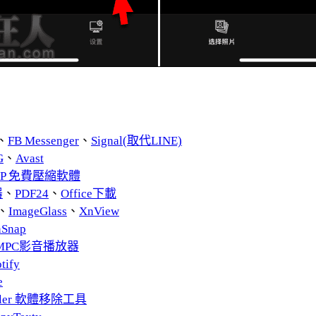
、
FB Messenger
、
Signal(取代LINE)
G
、
Avast
ZIP 免費壓縮軟體
器
、
PDF24
、
Office下載
、
ImageGlass
、
XnView
nSnap
MPC影音播放器
tify
e
taller 軟體移除工具