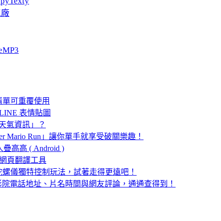
pyTexty
工廠
eMP3
清單可重覆使用
LINE 表情貼圖
的「天氣資訊」？
 Mario Run」讓你單手就享受破關樂趣！
 ( Android )
方便的網頁翻譯工具
陀螺儀獨特控制玩法，試著走得更遠吧！
電影院電話地址、片名時間與網友評論，通通查得到！