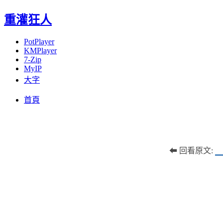
重灌狂人
PotPlayer
KMPlayer
7-Zip
MyIP
大字
Menu
Skip
首頁
to
content
⬅ 回看原文: