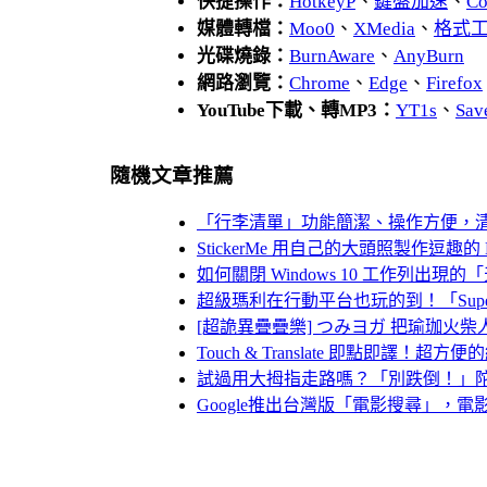
快捷操作：
HotkeyP
、
鍵盤加速
、
Co
媒體轉檔：
Moo0
、
XMedia
、
格式
光碟燒錄：
BurnAware
、
AnyBurn
網路瀏覽：
Chrome
、
Edge
、
Firefox
YouTube下載、轉MP3：
YT1s
、
Sav
隨機文章推薦
「行李清單」功能簡潔、操作方便，
StickerMe 用自己的大頭照製作逗趣的 
如何關閉 Windows 10 工作列出現
超級瑪利在行動平台也玩的到！「Super
[超詭異疊疊樂] つみヨガ 把瑜珈火柴人疊高高
Touch & Translate 即點即譯！超
試過用大拇指走路嗎？「別跌倒！」
Google推出台灣版「電影搜尋」，