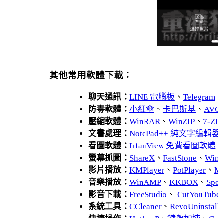
其他常用軟體下載：
聊天通訊：
LINE 電腦板
、
Telegram
防毒軟體：
小紅傘
、
卡巴斯基
、
AV
壓縮軟體：
WinRAR
、
WinZIP
、
7-
文書處理：
NotePad++ 純文字編輯
看圖軟體：
IrfanView 免費看圖軟體
螢幕抓圖：
ShareX
、
FastStone
、
Wi
影片播放：
KMPlayer
、
PotPlayer
、
音樂播放：
WinAMP
、
KKBOX
、
Spo
影音下載：
FreeStudio
、
CutYouTub
系統工具：
CCleaner
、
RevoUnins