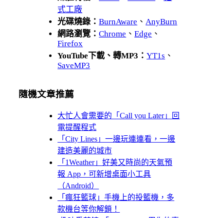
式工廠
光碟燒錄：
BurnAware
、
AnyBurn
網路瀏覽：
Chrome
、
Edge
、
Firefox
YouTube下載、轉MP3：
YT1s
、
SaveMP3
隨機文章推薦
大忙人會需要的「Call you Later」回
電提醒程式
「City Lines」一邊玩連連看，一邊
建造美麗的城市
「1Weather」好美又時尚的天氣預
報 App，可新增桌面小工具
（Android）
「瘋狂籃球」手機上的投籃機，多
款機台等你解鎖！