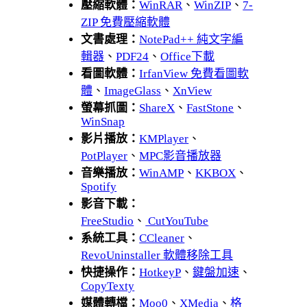
壓縮軟體：
WinRAR
、
WinZIP
、
7-
ZIP 免費壓縮軟體
文書處理：
NotePad++ 純文字編
輯器
、
PDF24
、
Office下載
看圖軟體：
IrfanView 免費看圖軟
體
、
ImageGlass
、
XnView
螢幕抓圖：
ShareX
、
FastStone
、
WinSnap
影片播放：
KMPlayer
、
PotPlayer
、
MPC影音播放器
音樂播放：
WinAMP
、
KKBOX
、
Spotify
影音下載：
FreeStudio
、
CutYouTube
系統工具：
CCleaner
、
RevoUninstaller 軟體移除工具
快捷操作：
HotkeyP
、
鍵盤加速
、
CopyTexty
媒體轉檔：
Moo0
、
XMedia
、
格