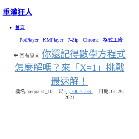
重灌狂人
Menu
Skip
首頁
to
content
PotPlayer
KMPlayer
7-Zip
Chrome
格式工廠
你還記得數學方程式
⬅ 回看原文:
怎麼解嗎？來「X=1」挑戰
最速解！
檔名: xequals1_10
,
尺寸:
700 × 739
,
日期:
01-29,
2021