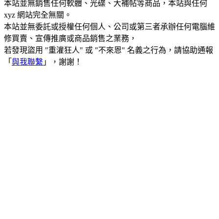
本站並無銷售任何軟體、光碟、大補帖等商品，本站與任何
xyz 網站完全無關。
本站並無委託或授權任何個人、公司或第三者承辦任何電腦維
修買賣、宣傳推廣或商品銷售之業務，
若發現盜用 "重灌狂人" 或 "不來恩" 名義之行為，請協助通報
「
與我聯繫
」，謝謝！