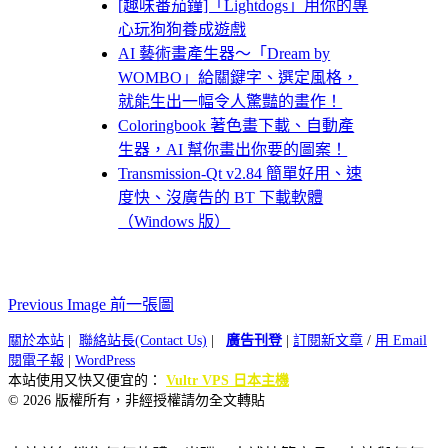
[趣味番茄鐘]「Lightdogs」用你的專
心玩狗狗養成遊戲
AI 藝術畫產生器～「Dream by
WOMBO」給關鍵字、選定風格，
就能生出一幅令人驚豔的畫作！
Coloringbook 著色畫下載、自動產
生器，AI 幫你畫出你要的圖案！
Transmission-Qt v2.84 簡單好用、速
度快、沒廣告的 BT 下載軟體
（Windows 版）
Previous Image 前一張圖
關於本站
|
聯絡站長(Contact Us)
|
廣告刊登
|
訂閱新文章
/
用 Email
閱電子報
|
WordPress
本站使用又快又便宜的：
Vultr VPS 日本主機
© 2026 版權所有，非經授權請勿全文轉貼