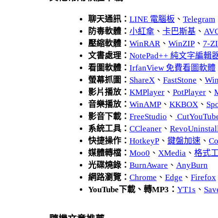
聊天通訊：
LINE 電腦板
、
Telegram
防毒軟體：
小紅傘
、
卡巴斯基
、
AV
壓縮軟體：
WinRAR
、
WinZIP
、
7-
文書處理：
NotePad++ 純文字編輯
看圖軟體：
IrfanView 免費看圖軟體
螢幕抓圖：
ShareX
、
FastStone
、
Wi
影片播放：
KMPlayer
、
PotPlayer
、
音樂播放：
WinAMP
、
KKBOX
、
Spo
影音下載：
FreeStudio
、
CutYouTub
系統工具：
CCleaner
、
RevoUnins
快捷操作：
HotkeyP
、
鍵盤加速
、
Co
媒體轉檔：
Moo0
、
XMedia
、
格式
光碟燒錄：
BurnAware
、
AnyBurn
網路瀏覽：
Chrome
、
Edge
、
Firefox
YouTube下載、轉MP3：
YT1s
、
Sav