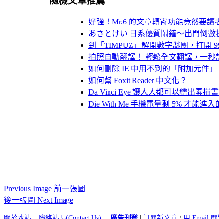
隨機文章推薦
好強！Mr.6 的文章轉寄功能竟然要讀者輸
あさとけい 日系優質鬧鐘～出門倒數
到「TIMPUZ」解開數字謎團，打開 
拍照自動翻譯！ 輕鬆全文翻譯，一秒
如何刪除 IE 中用不到的「附加元件
如何幫 Foxit Reader 中文化？
Da Vinci Eye 讓人人都可以繪出素描畫
Die With Me 手機電量剩 5% 才能
Previous Image 前一張圖
後一張圖 Next Image
關於本站
|
聯絡站長(Contact Us)
|
廣告刊登
|
訂閱新文章
/
用 Email