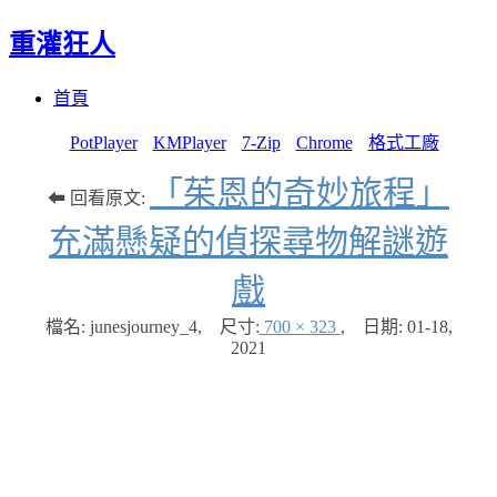
重灌狂人
Menu
Skip
首頁
to
content
PotPlayer
KMPlayer
7-Zip
Chrome
格式工廠
「茱恩的奇妙旅程」
⬅ 回看原文:
充滿懸疑的偵探尋物解謎遊
戲
檔名: junesjourney_4
,
尺寸:
700 × 323
,
日期:
01-18,
2021