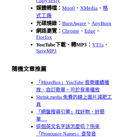
CopyTexty
媒體轉檔：
Moo0
、
XMedia
、
格
式工廠
光碟燒錄：
BurnAware
、
AnyBurn
網路瀏覽：
Chrome
、
Edge
、
Firefox
YouTube下載、轉MP3：
YT1s
、
SaveMP3
隨機文章推薦
「MixerBox」YouTube 音樂連續播
放、自訂歌單，可於背景播放
Shrink.media 免費的線上圖片減肥工
具
「網盤搜尋引擎」找好物，好簡
單….
這個英文名字該怎麼唸？快來
「Pronounce Names」查發音