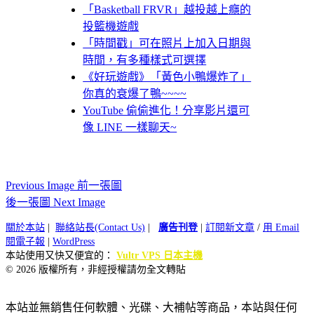
「Basketball FRVR」越投越上癮的
投籃機遊戲
「時間戳」可在照片上加入日期與
時間，有多種樣式可選擇
《好玩遊戲》「黃色小鴨爆炸了」
你真的衰爆了鴨~~~~
YouTube 偷偷進化！分享影片還可
像 LINE 一樣聊天~
Previous Image 前一張圖
後一張圖 Next Image
關於本站
|
聯絡站長(Contact Us)
|
廣告刊登
|
訂閱新文章
/
用 Email
閱電子報
|
WordPress
本站使用又快又便宜的：
Vultr VPS 日本主機
© 2026 版權所有，非經授權請勿全文轉貼
本站並無銷售任何軟體、光碟、大補帖等商品，本站與任何