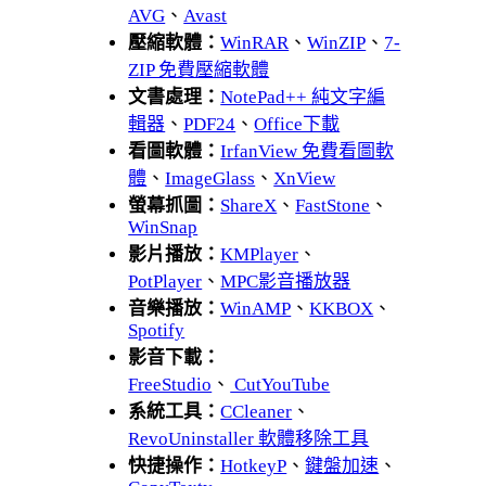
AVG
、
Avast
壓縮軟體：
WinRAR
、
WinZIP
、
7-
ZIP 免費壓縮軟體
文書處理：
NotePad++ 純文字編
輯器
、
PDF24
、
Office下載
看圖軟體：
IrfanView 免費看圖軟
體
、
ImageGlass
、
XnView
螢幕抓圖：
ShareX
、
FastStone
、
WinSnap
影片播放：
KMPlayer
、
PotPlayer
、
MPC影音播放器
音樂播放：
WinAMP
、
KKBOX
、
Spotify
影音下載：
FreeStudio
、
CutYouTube
系統工具：
CCleaner
、
RevoUninstaller 軟體移除工具
快捷操作：
HotkeyP
、
鍵盤加速
、