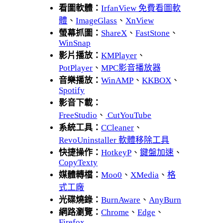
看圖軟體：
IrfanView 免費看圖軟
體
、
ImageGlass
、
XnView
螢幕抓圖：
ShareX
、
FastStone
、
WinSnap
影片播放：
KMPlayer
、
PotPlayer
、
MPC影音播放器
音樂播放：
WinAMP
、
KKBOX
、
Spotify
影音下載：
FreeStudio
、
CutYouTube
系統工具：
CCleaner
、
RevoUninstaller 軟體移除工具
快捷操作：
HotkeyP
、
鍵盤加速
、
CopyTexty
媒體轉檔：
Moo0
、
XMedia
、
格
式工廠
光碟燒錄：
BurnAware
、
AnyBurn
網路瀏覽：
Chrome
、
Edge
、
Firefox