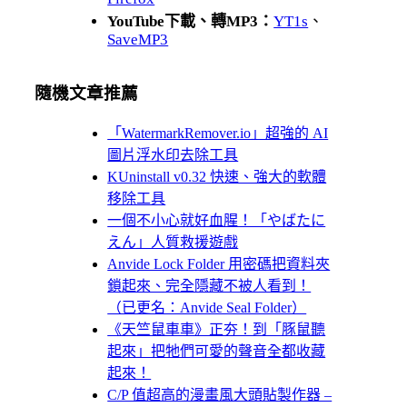
YouTube下載、轉MP3：
YT1s
、
SaveMP3
隨機文章推薦
「WatermarkRemover.io」超強的 AI
圖片浮水印去除工具
KUninstall v0.32 快速、強大的軟體
移除工具
一個不小心就好血腥！「やばたに
えん」人質救援遊戲
Anvide Lock Folder 用密碼把資料夾
鎖起來、完全隱藏不被人看到！
（已更名：Anvide Seal Folder）
《天竺鼠車車》正夯！到「豚鼠聽
起來」把牠們可愛的聲音全都收藏
起來！
C/P 值超高的漫畫風大頭貼製作器 –