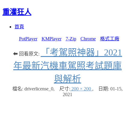
重灌狂人
Menu
Skip
首頁
to
content
PotPlayer
KMPlayer
7-Zip
Chrome
格式工廠
「考駕照神器」2021
⬅ 回看原文:
年最新汽機車駕照考試題庫
與解析
檔名: driverlicense_0
,
尺寸:
200 × 200
,
日期:
01-15,
2021