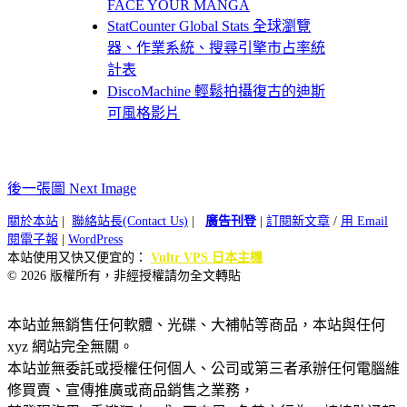
FACE YOUR MANGA
StatCounter Global Stats 全球瀏覽
器、作業系統、搜尋引擎市占率統
計表
DiscoMachine 輕鬆拍攝復古的迪斯
可風格影片
後一張圖 Next Image
關於本站
|
聯絡站長(Contact Us)
|
廣告刊登
|
訂閱新文章
/
用 Email
閱電子報
|
WordPress
本站使用又快又便宜的：
Vultr VPS 日本主機
© 2026 版權所有，非經授權請勿全文轉貼
本站並無銷售任何軟體、光碟、大補帖等商品，本站與任何
xyz 網站完全無關。
本站並無委託或授權任何個人、公司或第三者承辦任何電腦維
修買賣、宣傳推廣或商品銷售之業務，