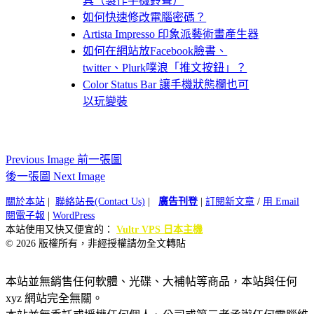
具（製作手機鈴聲）
如何快速修改電腦密碼？
Artista Impresso 印象派藝術畫產生器
如何在網站放Facebook臉書、
twitter、Plurk噗浪「推文按鈕」？
Color Status Bar 讓手機狀態欄也可
以玩變裝
Previous Image 前一張圖
後一張圖 Next Image
關於本站
|
聯絡站長(Contact Us)
|
廣告刊登
|
訂閱新文章
/
用 Email
閱電子報
|
WordPress
本站使用又快又便宜的：
Vultr VPS 日本主機
© 2026 版權所有，非經授權請勿全文轉貼
本站並無銷售任何軟體、光碟、大補帖等商品，本站與任何
xyz 網站完全無關。