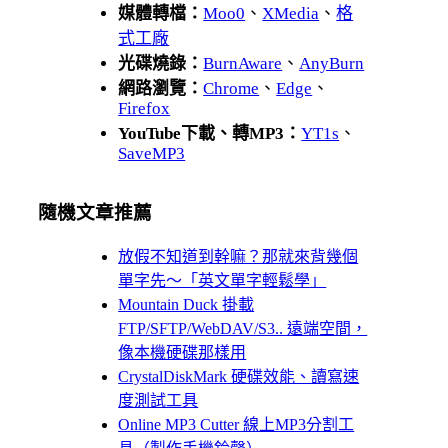
媒體轉檔：
Moo0
、
XMedia
、
格
式工廠
光碟燒錄：
BurnAware
、
AnyBurn
網路瀏覽：
Chrome
、
Edge
、
Firefox
YouTube下載、轉MP3：
YT1s
、
SaveMP3
隨機文章推薦
放假不知道到幹嘛？那就來背幾個
單字先～「英文單字輕鬆學」
Mountain Duck 掛載
FTP/SFTP/WebDAV/S3.. 遠端空間，
像本機硬碟那樣用
CrystalDiskMark 硬碟效能、讀寫速
度測試工具
Online MP3 Cutter 線上MP3分割工