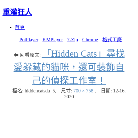
重灌狂人
Menu
Skip
首頁
to
content
PotPlayer
KMPlayer
7-Zip
Chrome
格式工廠
「Hidden Cats」尋找
⬅ 回看原文:
愛躲藏的貓咪，還可裝飾自
己的偵探工作室！
檔名: hiddencatsda_5
,
尺寸:
700 × 758
,
日期:
12-16,
2020