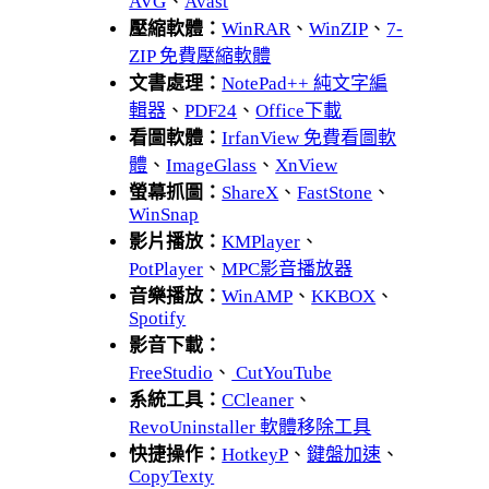
AVG
、
Avast
壓縮軟體：
WinRAR
、
WinZIP
、
7-
ZIP 免費壓縮軟體
文書處理：
NotePad++ 純文字編
輯器
、
PDF24
、
Office下載
看圖軟體：
IrfanView 免費看圖軟
體
、
ImageGlass
、
XnView
螢幕抓圖：
ShareX
、
FastStone
、
WinSnap
影片播放：
KMPlayer
、
PotPlayer
、
MPC影音播放器
音樂播放：
WinAMP
、
KKBOX
、
Spotify
影音下載：
FreeStudio
、
CutYouTube
系統工具：
CCleaner
、
RevoUninstaller 軟體移除工具
快捷操作：
HotkeyP
、
鍵盤加速
、
CopyTexty