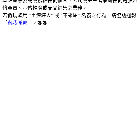
本站並無委託或授權任何個人、公司或第三者承辦任何電腦維
修買賣、宣傳推廣或商品銷售之業務，
若發現盜用 "重灌狂人" 或 "不來恩" 名義之行為，請協助通報
「
與我聯繫
」，謝謝！