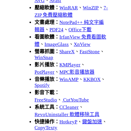
AVG
、
Avast
壓縮軟體：
WinRAR
、
WinZIP
、
7-
ZIP 免費壓縮軟體
文書處理：
NotePad++ 純文字編
輯器
、
PDF24
、
Office下載
看圖軟體：
IrfanView 免費看圖軟
體
、
ImageGlass
、
XnView
螢幕抓圖：
ShareX
、
FastStone
、
WinSnap
影片播放：
KMPlayer
、
PotPlayer
、
MPC影音播放器
音樂播放：
WinAMP
、
KKBOX
、
Spotify
影音下載：
FreeStudio
、
CutYouTube
系統工具：
CCleaner
、
RevoUninstaller 軟體移除工具
快捷操作：
HotkeyP
、
鍵盤加速
、
CopyTexty