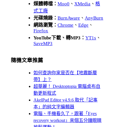
媒體轉檔：
Moo0
、
XMedia
、
格
式工廠
光碟燒錄：
BurnAware
、
AnyBurn
網路瀏覽：
Chrome
、
Edge
、
Firefox
YouTube下載、轉MP3：
YT1s
、
SaveMP3
隨機文章推薦
如何查詢你家是否在【地震斷層
帶】上？
超華麗！ Desktoptopia 電腦桌布自
動更新程式
AkelPad Editor v4.9.6 取代「記事
本」的純文字編輯器
電腦、手機看久了，跟著「Eyes
recovery workout」來個五分鐘眼睛