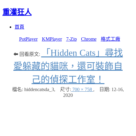
重灌狂人
Menu
Skip
首頁
to
content
PotPlayer
KMPlayer
7-Zip
Chrome
格式工廠
「Hidden Cats」尋找
⬅ 回看原文:
愛躲藏的貓咪，還可裝飾自
己的偵探工作室！
檔名: hiddencatsda_3
,
尺寸:
700 × 758
,
日期:
12-16,
2020