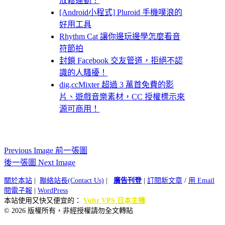
放鬆運動！
[Android小程式] Pluroid 手機噗浪的
好用工具
Rhythm Cat 讓你邊玩邊學怎麼看音
符節拍
封鎖 Facebook 交友管道，拒絕不認
識的人騷擾！
dig.ccMixter 超過 3 萬首免費的影
片、遊戲音樂素材，CC 授權標示來
源可商用！
Previous Image 前一張圖
後一張圖 Next Image
關於本站
|
聯絡站長(Contact Us)
|
廣告刊登
|
訂閱新文章
/
用 Email
閱電子報
|
WordPress
本站使用又快又便宜的：
Vultr VPS 日本主機
© 2026 版權所有，非經授權請勿全文轉貼