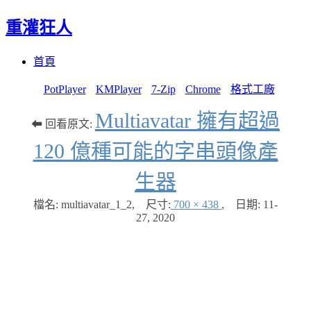
重灌狂人
Menu
Skip
首頁
to
content
PotPlayer
KMPlayer
7-Zip
Chrome
格式工廠
Multiavatar 擁有超過
⬅ 回看原文:
120 億種可能的字串頭像產
生器
檔名: multiavatar_1_2
,
尺寸:
700 × 438
,
日期:
11-
27, 2020