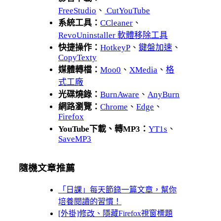
FreeStudio
、
CutYouTube
系統工具：
CCleaner
、
RevoUninstaller 軟體移除工具
快捷操作：
HotkeyP
、
鍵盤加速
、
CopyTexty
媒體轉檔：
Moo0
、
XMedia
、
格
式工廠
光碟燒錄：
BurnAware
、
AnyBurn
網路瀏覽：
Chrome
、
Edge
、
Firefox
YouTube下載、轉MP3：
YT1s
、
SaveMP3
隨機文章推薦
「日課」每天節錄一篇文章，幫你
培養閱讀的習慣！
[外掛]修改、隱藏Firefox視窗標題