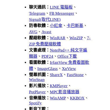
聊天通訊：
LINE 電腦板
、
Telegram
、
FB Messenger
、
Signal(取代LINE)
防毒軟體：
小紅傘
、
卡巴斯基
、
AVG
、
Avast
壓縮軟體：
WinRAR
、
WinZIP
、
7-
ZIP 免費壓縮軟體
文書處理：
NotePad++ 純文字編
輯器
、
PDF24
、
Office下載
看圖軟體：
IrfanView 免費看圖軟
體
、
ImageGlass
、
XnView
螢幕抓圖：
ShareX
、
FastStone
、
WinSnap
影片播放：
KMPlayer
、
PotPlayer
、
MPC影音播放器
音樂播放：
WinAMP
、
KKBOX
、
Spotify
影音下載：