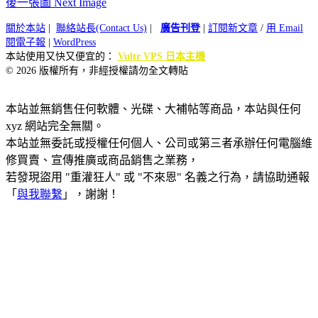
後一張圖 Next Image
關於本站
|
聯絡站長(Contact Us)
|
廣告刊登
|
訂閱新文章
/
用 Email
閱電子報
|
WordPress
本站使用又快又便宜的：
Vultr VPS 日本主機
© 2026 版權所有，非經授權請勿全文轉貼
本站並無銷售任何軟體、光碟、大補帖等商品，本站與任何
xyz 網站完全無關。
本站並無委託或授權任何個人、公司或第三者承辦任何電腦維
修買賣、宣傳推廣或商品銷售之業務，
若發現盜用 "重灌狂人" 或 "不來恩" 名義之行為，請協助通報
「
與我聯繫
」，謝謝！