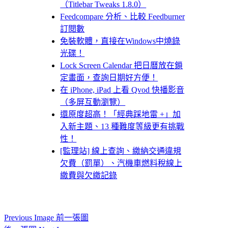
（Titlebar Tweaks 1.8.0）
Feedcompare 分析、比較 Feedburner
訂閱數
免裝軟體，直接在Windows中燒錄
光碟！
Lock Screen Calendar 把日曆放在鎖
定畫面，查詢日期好方便！
在 iPhone, iPad 上看 Qvod 快播影音
（多屏互動瀏覽）
還原度超高！「經典踩地雷 +」加
入新主題、13 種難度等級更有挑戰
性！
[監理站] 線上查詢、繳納交通違規
欠費（罰單）、汽機車燃料稅線上
繳費與欠繳記錄
Previous Image 前一張圖