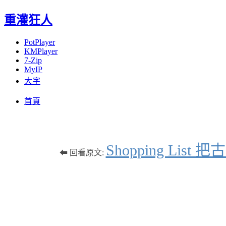
重灌狂人
PotPlayer
KMPlayer
7-Zip
MyIP
大字
Menu
Skip
首頁
to
content
Shopping 
⬅ 回看原文: