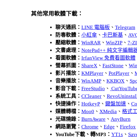
其他常用軟體下載：
聊天通訊：
LINE 電腦板
、
Telegram
防毒軟體：
小紅傘
、
卡巴斯基
、
AV
壓縮軟體：
WinRAR
、
WinZIP
、
7-
文書處理：
NotePad++ 純文字編輯
看圖軟體：
IrfanView 免費看圖軟體
螢幕抓圖：
ShareX
、
FastStone
、
Wi
影片播放：
KMPlayer
、
PotPlayer
、
音樂播放：
WinAMP
、
KKBOX
、
Spo
影音下載：
FreeStudio
、
CutYouTub
系統工具：
CCleaner
、
RevoUnins
快捷操作：
HotkeyP
、
鍵盤加速
、
Co
媒體轉檔：
Moo0
、
XMedia
、
格式
光碟燒錄：
BurnAware
、
AnyBurn
網路瀏覽：
Chrome
、
Edge
、
Firefox
YouTube下載、轉MP3：
YT1s
、
Sav