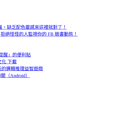
層調色盤，缺乏配色靈感來這裡就對了！
？拒絕怪怪的人監視你的 FB 臉書動態！
定時提醒」的便利貼
文化 下載
玩的邏輯推理益智遊戲
關（Android）