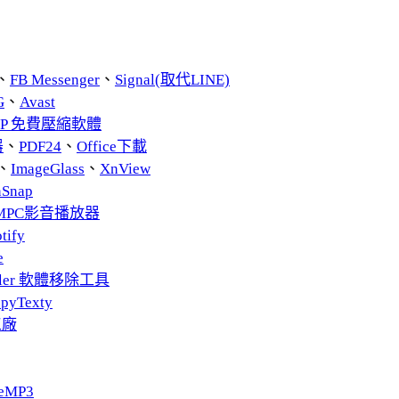
、
FB Messenger
、
Signal(取代LINE)
G
、
Avast
ZIP 免費壓縮軟體
器
、
PDF24
、
Office下載
、
ImageGlass
、
XnView
nSnap
MPC影音播放器
tify
e
taller 軟體移除工具
pyTexty
工廠
eMP3