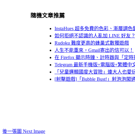
隨機文章推薦
InstaHues 超多免費的色彩、漸
如何拒絕不認識的人亂加 LINE 好友
Rudoku 難度更高的蜂巢式數獨遊戲
人生不能重來，Gmail寄出的信可以！
在 Firefox 顯示時鐘、計時器與「
Telegram 最新手機版+電腦版+繁體中
「兒童邏輯國度大冒險」連大人也愛
[射擊遊戲]「Bubble Bust!」射泡泡闖通
後一張圖 Next Image