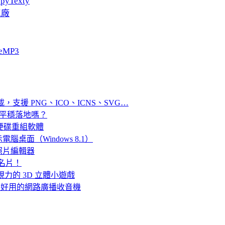
pyTexty
工廠
eMP3
免費下載，支援 PNG、ICO、ICNS、SVG…
它平穩落地嗎？
.0.4 硬碟重組軟體
面（Windows 8.1）
照片編輯器
子名片！
視力的 3D 立體小遊戲
灣電台、超好用的網路廣播收音機