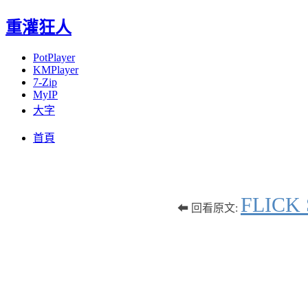
重灌狂人
PotPlayer
KMPlayer
7-Zip
MyIP
大字
Menu
Skip
首頁
to
content
FLIC
⬅ 回看原文: