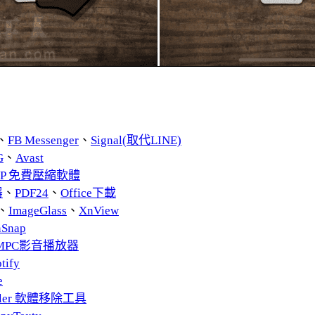
、
FB Messenger
、
Signal(取代LINE)
G
、
Avast
ZIP 免費壓縮軟體
器
、
PDF24
、
Office下載
、
ImageGlass
、
XnView
nSnap
MPC影音播放器
tify
e
taller 軟體移除工具