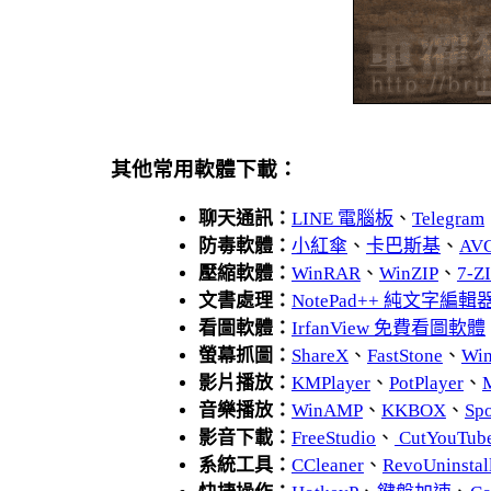
其他常用軟體下載：
聊天通訊：
LINE 電腦板
、
Telegram
防毒軟體：
小紅傘
、
卡巴斯基
、
AV
壓縮軟體：
WinRAR
、
WinZIP
、
7-
文書處理：
NotePad++ 純文字編輯
看圖軟體：
IrfanView 免費看圖軟體
螢幕抓圖：
ShareX
、
FastStone
、
Wi
影片播放：
KMPlayer
、
PotPlayer
、
音樂播放：
WinAMP
、
KKBOX
、
Spo
影音下載：
FreeStudio
、
CutYouTub
系統工具：
CCleaner
、
RevoUnins