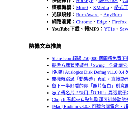
快捷操作：
HotkeyP
、
鍵盤加速
、
Co
媒體轉檔：
Moo0
、
XMedia
、
格式
光碟燒錄：
BurnAware
、
AnyBurn
網路瀏覽：
Chrome
、
Edge
、
Firefox
YouTube下載、轉MP3：
YT1s
、
Sav
隨機文章推薦
Share Icon 超過 250,000 個圖標
擺盪方塊著陸遊戲「Swing」你能讓
[免費] Auslogics Disk Defrag v11.0
開機時跳過「動態磚」頁面，直接顯示電腦桌
留下一半好看的你「照片留白」創意
忘了帶名片？快用「O’Hi!」弄張電
Chop It 看起來有點無聊卻可訓練動態
[Mac] Radium v3.0.3 可聽台