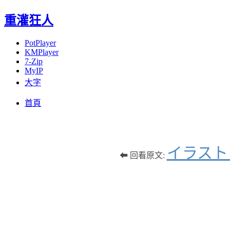
重灌狂人
PotPlayer
KMPlayer
7-Zip
MyIP
大字
Menu
Skip
首頁
to
content
イラスト
⬅ 回看原文: