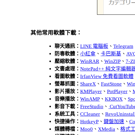
其他常用軟體下載：
聊天通訊：
LINE 電腦板
、
Telegram
防毒軟體：
小紅傘
、
卡巴斯基
、
AV
壓縮軟體：
WinRAR
、
WinZIP
、
7-
文書處理：
NotePad++ 純文字編輯
看圖軟體：
IrfanView 免費看圖軟體
螢幕抓圖：
ShareX
、
FastStone
、
Wi
影片播放：
KMPlayer
、
PotPlayer
、
音樂播放：
WinAMP
、
KKBOX
、
Spo
影音下載：
FreeStudio
、
CutYouTub
系統工具：
CCleaner
、
RevoUnins
快捷操作：
HotkeyP
、
鍵盤加速
、
Co
媒體轉檔：
Moo0
、
XMedia
、
格式