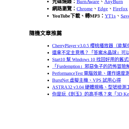
光碟燒錄：
BurnAware
、
AnyBurn
網路瀏覽：
Chrome
、
Edge
、
Firefox
YouTube下載、轉MP3：
YT1s
、
Sav
隨機文章推薦
CherryPlayer v3.0.5 櫻桃播放
還拿不定主意嗎？「答案水晶球」可
Start10 幫 Windows 10 找回好用
「Furdemption」邪惡兔子的恐怖冒
PerformanceTest 電腦效能、運作速
BurstNet 虛擬主機、VPS 試用心得
ASTRA32 v3.04 硬體規格、型號檢測
你是玩《劍玉》的高手嗎？來「3D Kend