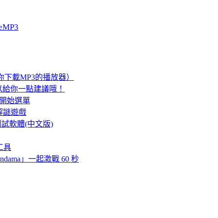
eMP3
器（能幫你下載MP3的播放器）
以給你一點建議哦！
的舊式開始選單
險解謎遊戲
度測試軟體(中文版)
工具
ama」一起激戰 60 秒