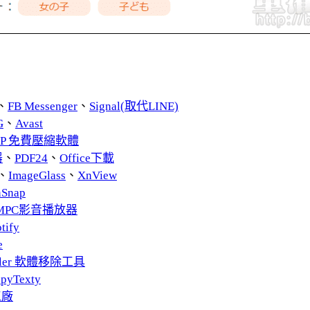
、
FB Messenger
、
Signal(取代LINE)
G
、
Avast
ZIP 免費壓縮軟體
器
、
PDF24
、
Office下載
、
ImageGlass
、
XnView
nSnap
MPC影音播放器
tify
e
taller 軟體移除工具
pyTexty
工廠