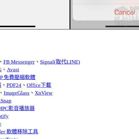
、
FB Messenger
、
Signal(取代LINE)
G
、
Avast
ZIP 免費壓縮軟體
器
、
PDF24
、
Office下載
、
ImageGlass
、
XnView
nSnap
MPC影音播放器
tify
e
taller 軟體移除工具