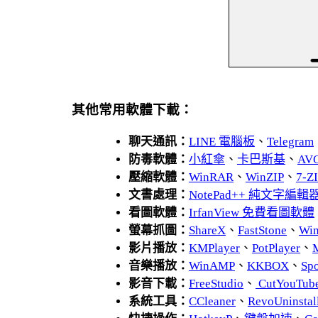
其他常用軟體下載：
聊天通訊：
LINE 電腦板
、
Telegram
防毒軟體：
小紅傘
、
卡巴斯基
、
AV
壓縮軟體：
WinRAR
、
WinZIP
、
7-
文書處理：
NotePad++ 純文字編輯
看圖軟體：
IrfanView 免費看圖軟體
螢幕抓圖：
ShareX
、
FastStone
、
Wi
影片播放：
KMPlayer
、
PotPlayer
、
音樂播放：
WinAMP
、
KKBOX
、
Spo
影音下載：
FreeStudio
、
CutYouTub
系統工具：
CCleaner
、
RevoUnins