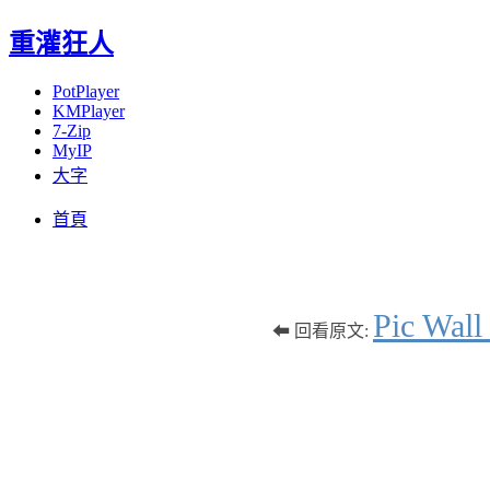
重灌狂人
PotPlayer
KMPlayer
7-Zip
MyIP
大字
Menu
Skip
首頁
to
content
Pic 
⬅ 回看原文: