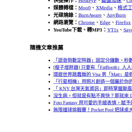
快捷操作：
HotkeyP
、
鍵盤加速
、
Co
媒體轉檔：
Moo0
、
XMedia
、
格式
光碟燒錄：
BurnAware
、
AnyBurn
網路瀏覽：
Chrome
、
Edge
、
Firefox
YouTube下載、轉MP3：
YT1s
、
Sav
隨機文章推薦
「語音倒數定時器」固定分鐘數、秒
[瘦子增胖器] 只要有「FatBooth」
環遊世界跳蠢舞的 Visa 男「Mat
「行星相機」用照片創造一個屬於你
「 KNY 台灣天氣資訊」即時掌握颱風動態
沒生病，但就是有點不爽快？那就來 
Foto Fantasy 用可愛的手繪表情，
無限撞球挑戰賽！Pocket Pool 把球