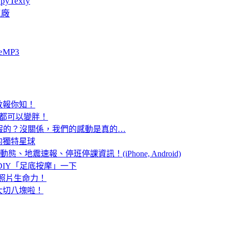
pyTexty
工廠
eMP3
數報你知！
人人都可以變胖！
t」是假的？沒關係，我們的感動是真的…
的獨特星球
、地震速報、停班停課資訊！(iPhone, Android)
DIY「足底按摩」一下
賦予照片生命力！
桌大切八塊啦！