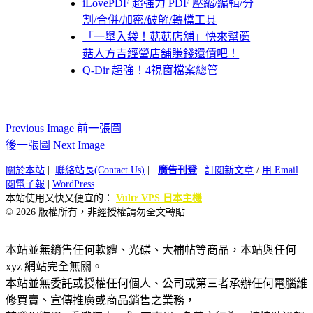
iLovePDF 超強力 PDF 壓縮/編輯/分
割/合併/加密/破解/轉檔工具
「一舉入袋！菇菇店舖」快來幫蘑
菇人方吉經營店舖賺錢還債吧！
Q-Dir 超強！4視窗檔案總管
Previous Image 前一張圖
後一張圖 Next Image
關於本站
|
聯絡站長(Contact Us)
|
廣告刊登
|
訂閱新文章
/
用 Email
閱電子報
|
WordPress
本站使用又快又便宜的：
Vultr VPS 日本主機
© 2026 版權所有，非經授權請勿全文轉貼
本站並無銷售任何軟體、光碟、大補帖等商品，本站與任何
xyz 網站完全無關。
本站並無委託或授權任何個人、公司或第三者承辦任何電腦維
修買賣、宣傳推廣或商品銷售之業務，