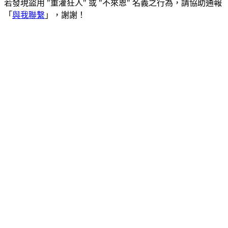
若發現盜用 "重灌狂人" 或 "不來恩" 名義之行為，請協助通報
「
與我聯繫
」，謝謝！