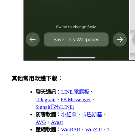
其他常用軟體下載：
聊天通訊：
LINE 電腦板
、
Telegram
、
FB Messenger
、
Signal(取代LINE)
防毒軟體：
小紅傘
、
卡巴斯基
、
AVG
、
Avast
壓縮軟體：
WinRAR
、
WinZIP
、
7-