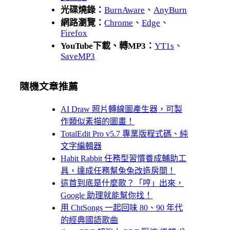
光碟燒錄：
BurnAware
、
AnyBurn
網路瀏覽：
Chrome
、
Edge
、
Firefox
YouTube下載、轉MP3：
YT1s
、
SaveMP3
隨機文章推薦
AI Draw 照片轉線圖產生器，可製
作類似素描的圖畫！
TotalEdit Pro v5.7 專業版程式碼、純
文字編輯器
Habit Rabbit 任務型習慣養成輔助工
具，達成任務幫兔兔改造房間！
這首到底是什麼歌？「哼」出來，
Google 助理就能幫你找！
用 ChtSongs 一起回味 80、90 年代
的經典國語歌曲