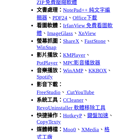
ZIP 免費壓縮軟體
文書處理：
NotePad++ 純文字編
輯器
、
PDF24
、
Office下載
看圖軟體：
IrfanView 免費看圖軟
體
、
ImageGlass
、
XnView
螢幕抓圖：
ShareX
、
FastStone
、
WinSnap
影片播放：
KMPlayer
、
PotPlayer
、
MPC影音播放器
音樂播放：
WinAMP
、
KKBOX
、
Spotify
影音下載：
FreeStudio
、
CutYouTube
系統工具：
CCleaner
、
RevoUninstaller 軟體移除工具
快捷操作：
HotkeyP
、
鍵盤加速
、
CopyTexty
媒體轉檔：
Moo0
、
XMedia
、
格
式工廠