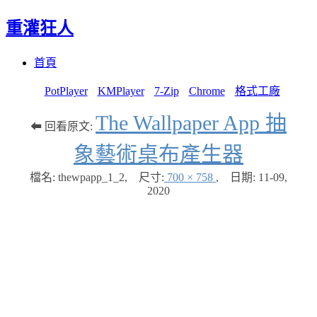
重灌狂人
Menu
Skip
首頁
to
content
PotPlayer
KMPlayer
7-Zip
Chrome
格式工廠
The Wallpaper App 抽
⬅ 回看原文:
象藝術桌布產生器
檔名: thewpapp_1_2
,
尺寸:
700 × 758
,
日期:
11-09,
2020