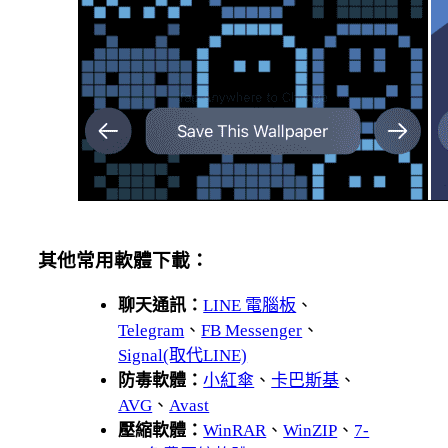
其他常用軟體下載：
聊天通訊：
LINE 電腦板
、
Telegram
、
FB Messenger
、
Signal(取代LINE)
防毒軟體：
小紅傘
、
卡巴斯基
、
AVG
、
Avast
壓縮軟體：
WinRAR
、
WinZIP
、
7-