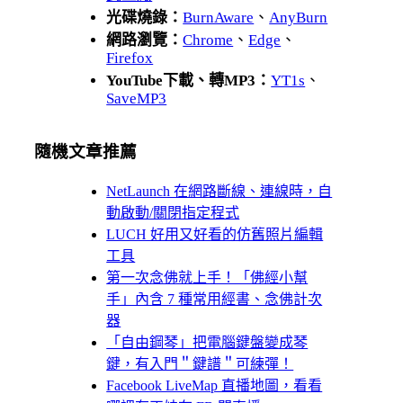
光碟燒錄：
BurnAware
、
AnyBurn
網路瀏覽：
Chrome
、
Edge
、
Firefox
YouTube下載、轉MP3：
YT1s
、
SaveMP3
隨機文章推薦
NetLaunch 在網路斷線、連線時，自
動啟動/關閉指定程式
LUCH 好用又好看的仿舊照片編輯
工具
第一次念佛就上手！「佛經小幫
手」內含 7 種常用經書、念佛計次
器
「自由鋼琴」把電腦鍵盤變成琴
鍵，有入門＂鍵譜＂可練彈！
Facebook LiveMap 直播地圖，看看