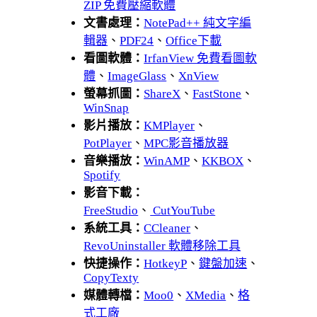
ZIP 免費壓縮軟體
文書處理：
NotePad++ 純文字編
輯器
、
PDF24
、
Office下載
看圖軟體：
IrfanView 免費看圖軟
體
、
ImageGlass
、
XnView
螢幕抓圖：
ShareX
、
FastStone
、
WinSnap
影片播放：
KMPlayer
、
PotPlayer
、
MPC影音播放器
音樂播放：
WinAMP
、
KKBOX
、
Spotify
影音下載：
FreeStudio
、
CutYouTube
系統工具：
CCleaner
、
RevoUninstaller 軟體移除工具
快捷操作：
HotkeyP
、
鍵盤加速
、
CopyTexty
媒體轉檔：
Moo0
、
XMedia
、
格
式工廠