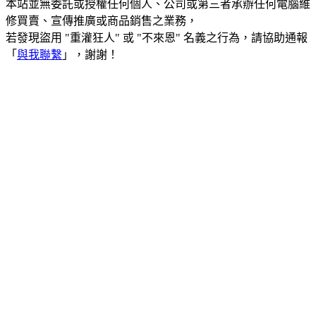
本站並無委託或授權任何個人、公司或第三者承辦任何電腦維
修買賣、宣傳推廣或商品銷售之業務，
若發現盜用 "重灌狂人" 或 "不來恩" 名義之行為，請協助通報
「
與我聯繫
」，謝謝！