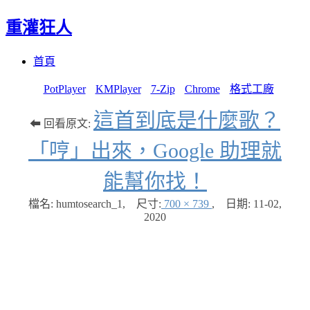
重灌狂人
Menu
Skip
首頁
to
content
PotPlayer
KMPlayer
7-Zip
Chrome
格式工廠
這首到底是什麼歌？
⬅ 回看原文:
「哼」出來，Google 助理就
能幫你找！
檔名: humtosearch_1
,
尺寸:
700 × 739
,
日期:
11-02,
2020