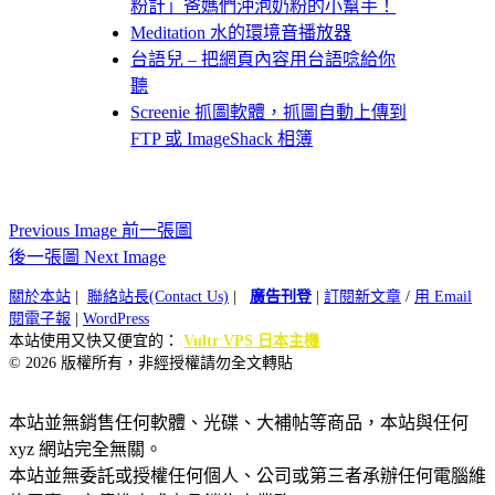
粉計」爸媽們沖泡奶粉的小幫手！
Meditation 水的環境音播放器
台語兒 – 把網頁內容用台語唸給你
聽
Screenie 抓圖軟體，抓圖自動上傳到
FTP 或 ImageShack 相簿
Previous Image 前一張圖
後一張圖 Next Image
關於本站
|
聯絡站長(Contact Us)
|
廣告刊登
|
訂閱新文章
/
用 Email
閱電子報
|
WordPress
本站使用又快又便宜的：
Vultr VPS 日本主機
© 2026 版權所有，非經授權請勿全文轉貼
本站並無銷售任何軟體、光碟、大補帖等商品，本站與任何
xyz 網站完全無關。
本站並無委託或授權任何個人、公司或第三者承辦任何電腦維