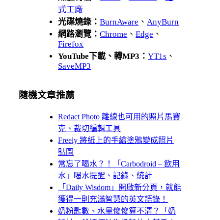
式工廠
光碟燒錄：
BurnAware
、
AnyBurn
網路瀏覽：
Chrome
、
Edge
、
Firefox
YouTube下載、轉MP3：
YT1s
、
SaveMP3
隨機文章推薦
Redact Photo 離線也可用的照片馬賽
克、裁切編輯工具
Freely 將紙上的手繪塗鴉變成照片
貼圖
常忘了喝水？！「Carbodroid – 飲用
水」喝水提醒、記錄、統計
「Daily Wisdom」開啟新分頁，就能
獲得一則充滿智慧的英文語錄！
奶粉匙數、水量傻傻算不清？「奶