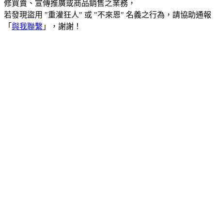
修買賣、宣傳推廣或商品銷售之業務，
若發現盜用 "重灌狂人" 或 "不來恩" 名義之行為，請協助通報
「
與我聯繫
」，謝謝！