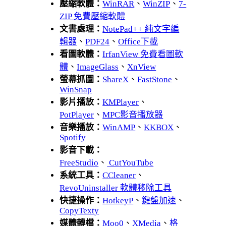
壓縮軟體：
WinRAR
、
WinZIP
、
7-
ZIP 免費壓縮軟體
文書處理：
NotePad++ 純文字編
輯器
、
PDF24
、
Office下載
看圖軟體：
IrfanView 免費看圖軟
體
、
ImageGlass
、
XnView
螢幕抓圖：
ShareX
、
FastStone
、
WinSnap
影片播放：
KMPlayer
、
PotPlayer
、
MPC影音播放器
音樂播放：
WinAMP
、
KKBOX
、
Spotify
影音下載：
FreeStudio
、
CutYouTube
系統工具：
CCleaner
、
RevoUninstaller 軟體移除工具
快捷操作：
HotkeyP
、
鍵盤加速
、
CopyTexty
媒體轉檔：
Moo0
、
XMedia
、
格