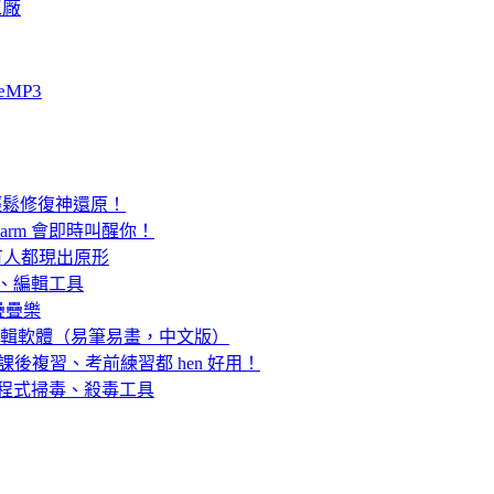
工廠
eMP3
」輕鬆修復神還原！
Alarm 會即時叫醒你！
有人都現出原形
分割、編輯工具
疊疊樂
理、繪圖編輯軟體（易筆易畫，中文版）
課後複習、考前練習都 hen 好用！
are 惡意程式掃毒、殺毒工具