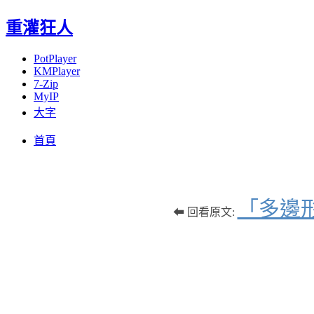
重灌狂人
PotPlayer
KMPlayer
7-Zip
MyIP
大字
Menu
Skip
首頁
to
content
「多邊形
⬅ 回看原文: