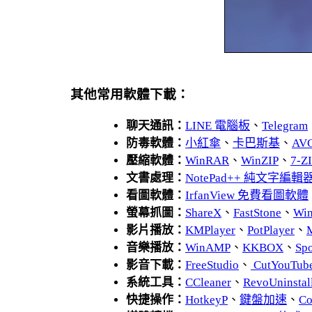
其他常用軟體下載：
聊天通訊：
LINE 電腦板
、
Telegram
防毒軟體：
小紅傘
、
卡巴斯基
、
AV
壓縮軟體：
WinRAR
、
WinZIP
、
7-
文書處理：
NotePad++ 純文字編輯
看圖軟體：
IrfanView 免費看圖軟體
螢幕抓圖：
ShareX
、
FastStone
、
Wi
影片播放：
KMPlayer
、
PotPlayer
、
音樂播放：
WinAMP
、
KKBOX
、
Spo
影音下載：
FreeStudio
、
CutYouTub
系統工具：
CCleaner
、
RevoUnins
快捷操作：
HotkeyP
、
鍵盤加速
、
Co