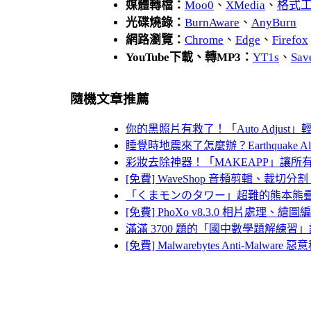
媒體轉檔：
Moo0
、
XMedia
、
格式
光碟燒錄：
BurnAware
、
AnyBurn
網路瀏覽：
Chrome
、
Edge
、
Firefox
YouTube下載、轉MP3：
YT1s
、
Sav
隨機文章推薦
你的黑照片有救了！「Auto Adjust
睡覺時地震來了怎麼辦？Earthquake 
彩妝去除神器！「MAKEAPP」讓所
[免費] WaveShop 音頻剪輯、裁切
「くまモンのタワー」超難的熊本熊
[免費] PhoXo v8.3.0 相片處
滿滿 3700 題的「國中數學題解練習」
[免費] Malwarebytes Anti-Malw