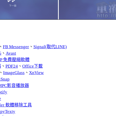
、
FB Messenger
、
Signal(取代LINE)
G
、
Avast
ZIP 免費壓縮軟體
器
、
PDF24
、
Office下載
、
ImageGlass
、
XnView
nSnap
MPC影音播放器
tify
e
taller 軟體移除工具
pyTexty